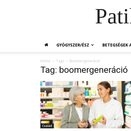
Pat
GYÓGYSZER/ÉSZ
BETEGSÉGEK A
Home
Tags
Boomergeneráció
Tag: boomergeneráció
Család