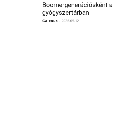
Boomergenerációsként a
gyógyszertárban
Galenus
-
2026-05-12