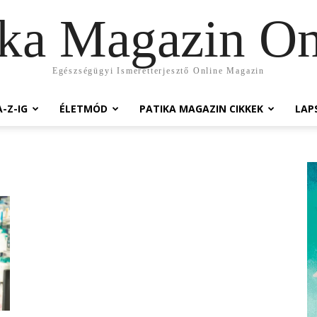
ika Magazin On
Egészségügyi Ismeretterjesztő Online Magazin
-Z-IG
ÉLETMÓD
PATIKA MAGAZIN CIKKEK
LAP