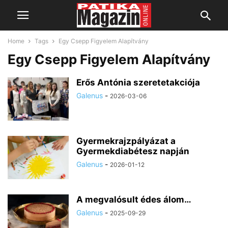
Home
Tags
Egy Csepp Figyelem Alapítvány
Egy Csepp Figyelem Alapítvány
Erős Antónia szeretetakciója
Galenus
-
2026-03-06
Gyermekrajzpályázat a
Gyermekdiabétesz napján
Galenus
-
2026-01-12
A megvalósult édes álom…
Galenus
-
2025-09-29