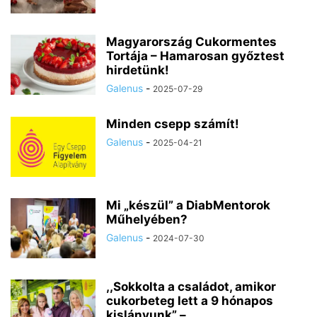
Magyarország Cukormentes
Tortája – Hamarosan győztest
hirdetünk!
Galenus
-
2025-07-29
Minden csepp számít!
Galenus
-
2025-04-21
Mi „készül” a DiabMentorok
Műhelyében?
Galenus
-
2024-07-30
,,Sokkolta a családot, amikor
cukorbeteg lett a 9 hónapos
kislányunk” –...