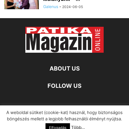
Galenus
-
2024-06-05
ABOUT US
FOLLOW US
A weboldal sütiket (cookie-kat) használ, hogy biztonságos
Impresszum
Adatkezelési Információ
böngészés mellett a legjobb felhasználói élményt nyújtsa.
Több...
©
Elfogadás