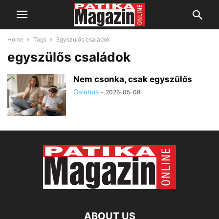
Home
Tags
Egyszülős családok
egyszülős családok
Nem csonka, csak egyszülős
Galenus
-
2026-05-08
ABOUT US