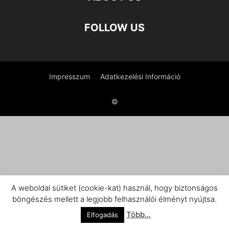
FOLLOW US
Impresszum
Adatkezelési Információ
©
A weboldal sütiket (cookie-kat) használ, hogy biztonságos
böngészés mellett a legjobb felhasználói élményt nyújtsa.
Több...
Elfogadás