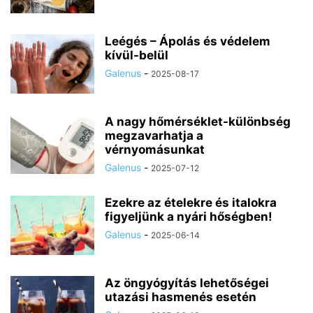
Leégés – Ápolás és védelem
kívül-belül
Galenus
-
2025-08-17
A nagy hőmérséklet-különbség
megzavarhatja a
vérnyomásunkat
Galenus
-
2025-07-12
Ezekre az ételekre és italokra
figyeljünk a nyári hőségben!
Galenus
-
2025-06-14
Az öngyógyítás lehetőségei
utazási hasmenés esetén