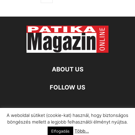
ABOUT US
FOLLOW US
A weboldal sütiket (cookie-kat) használ, hogy biztonságos
Impresszum
Adatkezelési Információ
böngészés mellett a legjobb felhasználói élményt nyújtsa.
Több...
©
Elfogadás