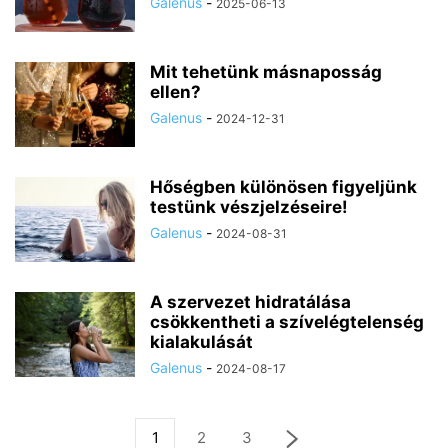
Galenus
-
2025-06-13
Mit tehetünk másnaposság
ellen?
Galenus
-
2024-12-31
Hőségben különösen figyeljünk
testünk vészjelzéseire!
Galenus
-
2024-08-31
A szervezet hidratálása
csökkentheti a szívelégtelenség
kialakulását
Galenus
-
2024-08-17
1
2
3