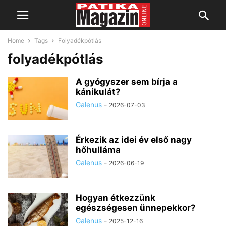
Home
Tags
Folyadékpótlás
folyadékpótlás
A gyógyszer sem bírja a
kánikulát?
Galenus
-
2026-07-03
Érkezik az idei év első nagy
hőhulláma
Galenus
-
2026-06-19
Hogyan étkezzünk
egészségesen ünnepekkor?
Galenus
-
2025-12-16