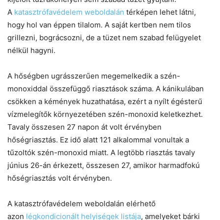
A
katasztrófavédelem weboldalán
térképen lehet látni,
hogy hol van éppen tilalom. A saját kertben nem tilos
grillezni, bográcsozni, de a tüzet nem szabad felügyelet
nélkül hagyni.
A hőségben ugrásszerűen megemelkedik a szén-
monoxiddal összefüggő riasztások száma. A kánikulában
csökken a kémények huzathatása, ezért a nyílt égésterű
vízmelegítők környezetében szén-monoxid keletkezhet.
Tavaly összesen 27 napon át volt érvényben
hőségriasztás. Ez idő alatt 121 alkalommal vonultak a
tűzoltók szén-monoxid miatt. A legtöbb riasztás tavaly
június 26-án érkezett, összesen 27, amikor harmadfokú
hőségriasztás volt érvényben.
A katasztrófavédelem weboldalán elérhető
azon
légkondicionált helyiségek listája
, amelyeket bárki