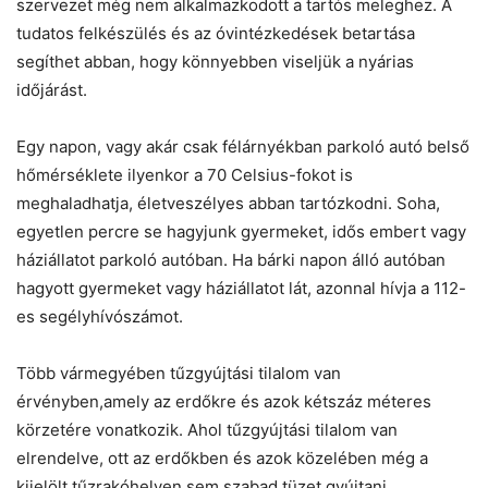
szervezet még nem alkalmazkodott a tartós meleghez. A
tudatos felkészülés és az óvintézkedések betartása
segíthet abban, hogy könnyebben viseljük a nyárias
időjárást.
Egy napon, vagy akár csak félárnyékban parkoló autó belső
hőmérséklete ilyenkor a 70 Celsius-fokot is
meghaladhatja, életveszélyes abban tartózkodni. Soha,
egyetlen percre se hagyjunk gyermeket, idős embert vagy
háziállatot parkoló autóban. Ha bárki napon álló autóban
hagyott gyermeket vagy háziállatot lát, azonnal hívja a 112-
es segélyhívószámot.
Több vármegyében tűzgyújtási tilalom van
érvényben,amely az erdőkre és azok kétszáz méteres
körzetére vonatkozik. Ahol tűzgyújtási tilalom van
elrendelve, ott az erdőkben és azok közelében még a
kijelölt tűzrakóhelyen sem szabad tüzet gyújtani.