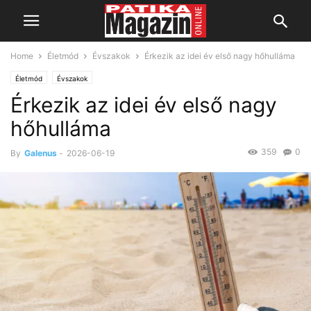
Home
Életmód
Évszakok
Érkezik az idei év első nagy hőhulláma
Életmód
Évszakok
Érkezik az idei év első nagy
hőhulláma
359
0
By
Galenus
-
2026-06-19