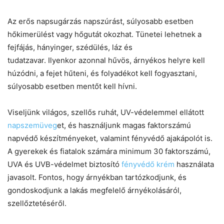
Az erős napsugárzás napszúrást, súlyosabb esetben
hőkimerülést vagy hőgutát okozhat. Tünetei lehetnek a
fejfájás, hányinger, szédülés, láz és
tudatzavar. Ilyenkor azonnal hűvös, árnyékos helyre kell
húzódni, a fejet hűteni, és folyadékot kell fogyasztani,
súlyosabb esetben mentőt kell hívni.
Viseljünk világos, szellős ruhát, UV-védelemmel ellátott
napszemüveg
et, és használjunk magas faktorszámú
napvédő készítményeket, valamint fényvédő ajakápolót is.
A gyerekek és fiatalok számára minimum 30 faktorszámú,
UVA és UVB-védelmet biztosító
fényvédő krém
használata
javasolt. Fontos, hogy árnyékban tartózkodjunk, és
gondoskodjunk a lakás megfelelő árnyékolásáról,
szellőztetéséről.