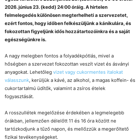
2026. június 23. (kedd) 24:00 óráig.
A
hirtelen
felmelegedés különösen megterhelheti a szervezetet,
ezért fontos, hogy időben felkészüljünk a kánikulára, és
fokozottan figyeljünk idős hozzátartozóinkra és a saját
egészségünkre is.
A nagy melegben fontos a folyadékpótlás, mivel a
hőségben a szervezet fokozottan veszít vizet és ásványi
anyagokat. Lehetőleg
vizet vagy cukormentes italokat
válasszunk
, kerüljük a kávé, az alkohol, a magas koffein- és
cukortartalmú üdítők, valamint a zsíros ételek
fogyasztását.
A rosszullétek megelőzése érdekében a legmelegebb
órákban, jellemzően délelőtt 11 és 16 óra között ne
tartózkodjunk a tűző napon, és mellőzzük a megerőltető
fizikai tevékenységeket.