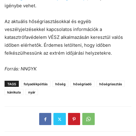
igénybe vehet.
Az aktuális hőségriasztásokkal és egyéb
veszélyjelzésekkel kapcsolatos információk a
katasztrófavédelem VÉSZ alkalmazásán keresztül valós
időben elérhetők. Érdemes letölteni, hogy időben
felkészülhessünk az extrém időjárási helyzetekre.
Forrás: NNGYK
TAGS
folyadékpótlás
hőség
hőségriadó
hőségriasztás
kánikula
nyár