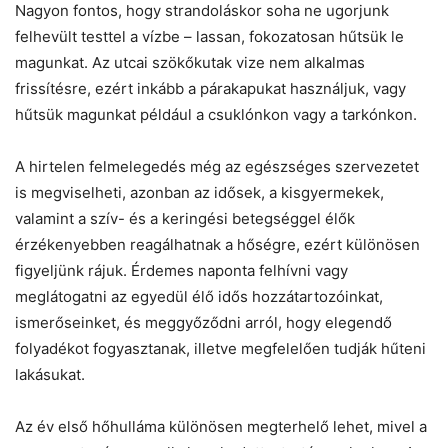
Nagyon fontos, hogy strandoláskor soha ne ugorjunk
felhevült testtel a vízbe – lassan, fokozatosan hűtsük le
magunkat. Az utcai szökőkutak vize nem alkalmas
frissítésre, ezért inkább a párakapukat használjuk, vagy
hűtsük magunkat például a csuklónkon vagy a tarkónkon.
A hirtelen felmelegedés még az egészséges szervezetet
is megviselheti, azonban az idősek, a kisgyermekek,
valamint a szív- és a keringési betegséggel élők
érzékenyebben reagálhatnak a hőségre, ezért különösen
figyeljünk rájuk. Érdemes naponta felhívni vagy
meglátogatni az egyedül élő idős hozzátartozóinkat,
ismerőseinket, és meggyőződni arról, hogy elegendő
folyadékot fogyasztanak, illetve megfelelően tudják hűteni
lakásukat.
Az év első hőhulláma különösen megterhelő lehet, mivel a