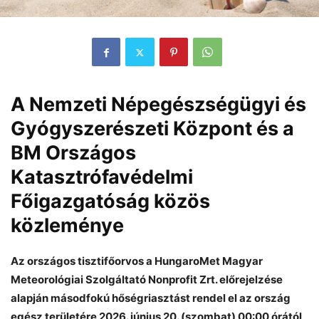
A Nemzeti Népegészségügyi és
Gyógyszerészeti Központ és a
BM Országos
Katasztrófavédelmi
Főigazgatóság közös
közleménye
Az országos tisztifőorvos a HungaroMet Magyar
Meteorológiai Szolgáltató Nonprofit Zrt. előrejelzése
alapján másodfokú hőségriasztást rendel el az ország
egész területére 2026. június 20. (szombat) 00:00 órától