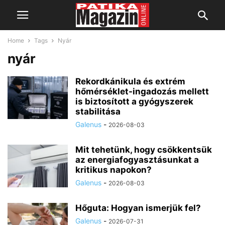
Home
Tags
Nyár
nyár
Rekordkánikula és extrém
hőmérséklet-ingadozás mellett
is biztosított a gyógyszerek
stabilitása
Galenus
-
2026-08-03
Mit tehetünk, hogy csökkentsük
az energiafogyasztásunkat a
kritikus napokon?
Galenus
-
2026-08-03
Hőguta: Hogyan ismerjük fel?
Galenus
-
2026-07-31