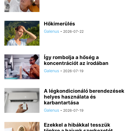
Hőkimerülés
Galenus
-
2026-07-22
Így rombolja a hőség a
koncentrációt az irodában
Galenus
-
2026-07-19
A légkondicionáló berendezések
helyes használata és
karbantartása
Galenus
-
2026-07-19
Ezekkel a hibákkal tesszük
tönkre a hajunk szerkezetét