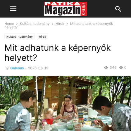
Home
Kultúra, tudomány
Hírek
Mit adhatunk a képernyők
helyett?
Kultúra, tudomány
Hírek
Mit adhatunk a képernyők
helyett?
346
0
By
Galenus
-
2026-06-19