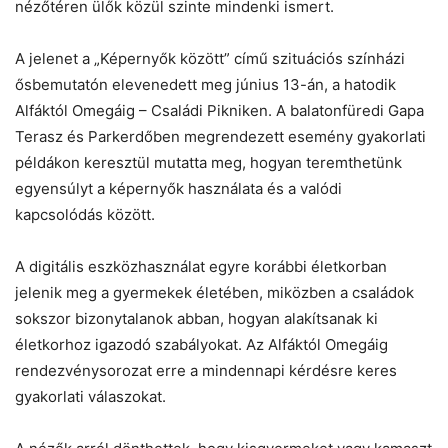
nézőtéren ülők közül szinte mindenki ismert.
A jelenet a „Képernyők között” című szituációs színházi
ősbemutatón elevenedett meg június 13-án, a hatodik
Alfáktól Omegáig – Családi Pikniken. A balatonfüredi Gapa
Terasz és Parkerdőben megrendezett esemény gyakorlati
példákon keresztül mutatta meg, hogyan teremthetünk
egyensúlyt a képernyők használata és a valódi
kapcsolódás között.
A digitális eszközhasználat egyre korábbi életkorban
jelenik meg a gyermekek életében, miközben a családok
sokszor bizonytalanok abban, hogyan alakítsanak ki
életkorhoz igazodó szabályokat. Az Alfáktól Omegáig
rendezvénysorozat erre a mindennapi kérdésre keres
gyakorlati válaszokat.