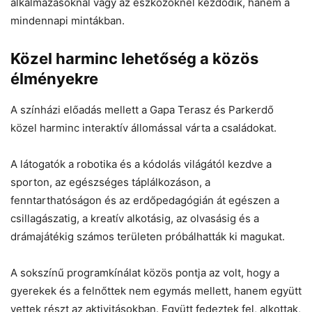
alkalmazásoknál vagy az eszközöknél kezdődik, hanem a
mindennapi mintákban.
Közel harminc lehetőség a közös
élményekre
A színházi előadás mellett a Gapa Terasz és Parkerdő
közel harminc interaktív állomással várta a családokat.
A látogatók a robotika és a kódolás világától kezdve a
sporton, az egészséges táplálkozáson, a
fenntarthatóságon és az erdőpedagógián át egészen a
csillagászatig, a kreatív alkotásig, az olvasásig és a
drámajátékig számos területen próbálhatták ki magukat.
A sokszínű programkínálat közös pontja az volt, hogy a
gyerekek és a felnőttek nem egymás mellett, hanem együtt
vettek részt az aktivitásokban. Együtt fedeztek fel, alkottak,