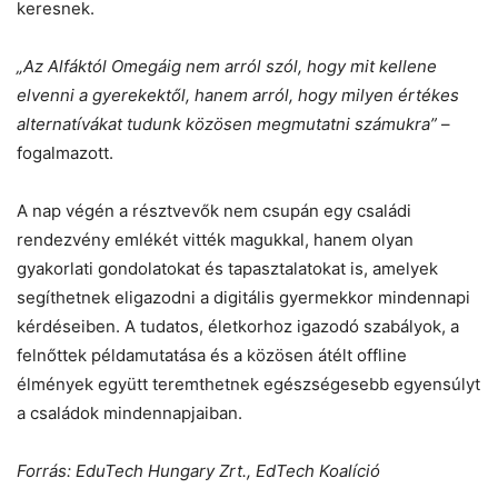
keresnek.
„Az Alfáktól Omegáig nem arról szól, hogy mit kellene
elvenni a gyerekektől, hanem arról, hogy milyen értékes
alternatívákat tudunk közösen megmutatni számukra”
–
fogalmazott.
A nap végén a résztvevők nem csupán egy családi
rendezvény emlékét vitték magukkal, hanem olyan
gyakorlati gondolatokat és tapasztalatokat is, amelyek
segíthetnek eligazodni a digitális gyermekkor mindennapi
kérdéseiben. A tudatos, életkorhoz igazodó szabályok, a
felnőttek példamutatása és a közösen átélt offline
élmények együtt teremthetnek egészségesebb egyensúlyt
a családok mindennapjaiban.
Forrás: EduTech Hungary Zrt., EdTech Koalíció