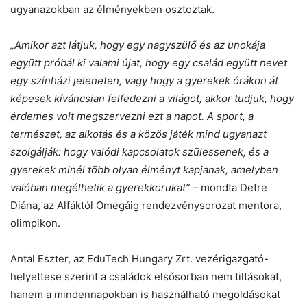
ugyanazokban az élményekben osztoztak.
„Amikor azt látjuk, hogy egy nagyszülő és az unokája
együtt próbál ki valami újat, hogy egy család együtt nevet
egy színházi jeleneten, vagy hogy a gyerekek órákon át
képesek kíváncsian felfedezni a világot, akkor tudjuk, hogy
érdemes volt megszervezni ezt a napot. A sport, a
természet, az alkotás és a közös játék mind ugyanazt
szolgálják: hogy valódi kapcsolatok szülessenek, és a
gyerekek minél több olyan élményt kapjanak, amelyben
valóban megélhetik a gyerekkorukat” –
mondta Detre
Diána, az Alfáktól Omegáig rendezvénysorozat mentora,
olimpikon.
Antal Eszter, az EduTech Hungary Zrt. vezérigazgató-
helyettese szerint a családok elsősorban nem tiltásokat,
hanem a mindennapokban is használható megoldásokat