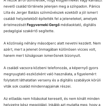
A nézők arról dönthettek, hogy kisgyermeket vagy kamaszt
nevelő család története jelenjen meg a színpadon. Pánics
Lilla és Jerger Balázs színművészek ezekből a jól ismert
családi helyzetekből építették fel a jeleneteket, amelyek
értelmezését
Fegyverneki Gergő
médiaoktató, digitális
pedagógiai szakértő segítette.
A közönség néhány másodperc alatt nevetni kezdett. Nem
azért, mert a jelenet önmagában különösen vicces volt,
hanem mert túlságosan ismerősnek bizonyult.
A családi vacsora közbeni telefonozás, a képernyő gyors
megnyugtató eszközként való használata, a figyelemért
folytatott láthatatlan verseny és a digitális szabályok körüli
viták sok család mindennapjainak részei.
Az előadás nem hibásokat keresett, és nem kínált minden
helyzetre kész megoldást. Inkább azt mutatta meg, hogy a