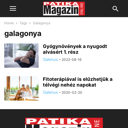
Home
Tags
Galagonya
galagonya
Gyógynövények a nyugodt
alvásért 1. rész
Galenus
-
2022-08-16
Fitoterápiával is elűzhetjük a
télvégi nehéz napokat
Galenus
-
2020-02-20