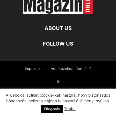
ABOUT US
FOLLOW US
Impresszum
Adatkezelési Információ
©
A weboldal sütiket (cookie-kat) használ, hogy biztonságos
böngészés mellett a legjobb felhasználói élményt nyújtsa.
Több...
Elfogadás