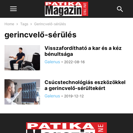
Home
Tags
Gerincvelő-sérülés
gerincvelő-sérülés
Visszafordítható a kar és a kéz
bénultsága
Galenus
-
2022-08-16
Csúcstechnológiás eszközökkel
a gerincvelő-sérültekért
Galenus
-
2019-12-12