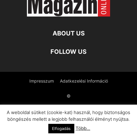
ABOUT US
FOLLOW US
Impresszum
Adatkezelési Információ
©
A weboldal sütiket (cookie-kat) használ, hogy biztonságos
böngészés mellett a legjobb felhasználói élményt nyújtsa.
Több...
Elfogadás