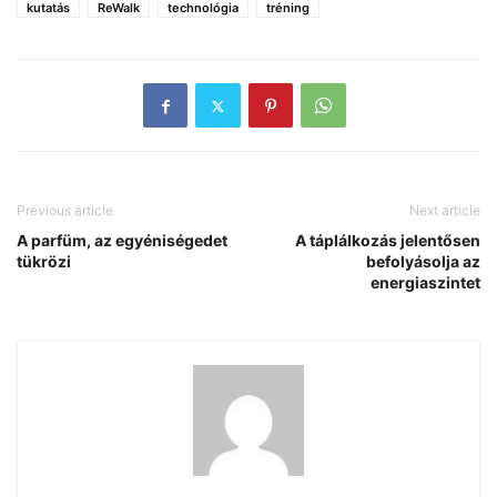
kutatás
ReWalk
technológia
tréning
Previous article
Next article
A parfüm, az egyéniségedet
A táplálkozás jelentősen
tükrözi
befolyásolja az
energiaszintet