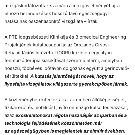
mozgáskorlátozottak számára a mozgás élményét újra
elhozó berendezések hosszú távú egészségügyi
hatásainak összehasonlító vizsgálata – írták.
A PTE Idegsebészeti Klinikája és Biomedical Engineering
Projektjének kutatócsoportja az Országos Orvosi
Rehabilitációs Intézettel (OORI) közösen egy olyan
fenntartó terápia kialakítását szeretné elérni, amelyben
hosszú, többéves időtávon dolgoznak együtt a gerincvelő-
sérültekkel.
A kutatás jelentőségét növeli, hogy az
ilyesfajta vizsgálatok világszerte gyerekcipőben járnak.
A közleményben kitértek arra: az emberi állóképességet,
fizikai erőt és mobilitást javító önmozgó külső testvázakat,
azaz
exoskeletonokat régóta használják az iparban és a
technológia fejlődésének köszönhetően már
az egészségügyben is megjelentek az elmúlt években
.