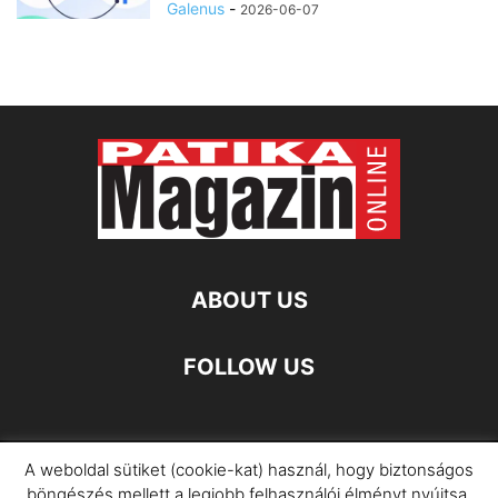
Galenus
-
2026-06-07
ABOUT US
FOLLOW US
A weboldal sütiket (cookie-kat) használ, hogy biztonságos
Impresszum
Adatkezelési Információ
böngészés mellett a legjobb felhasználói élményt nyújtsa.