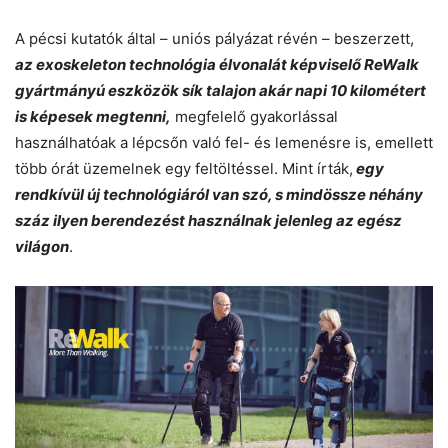
A pécsi kutatók által – uniós pályázat révén – beszerzett,
az exoskeleton technológia élvonalát képviselő ReWalk
gyártmányú eszközök sík talajon akár napi 10 kilométert
is képesek megtenni,
megfelelő gyakorlással
használhatóak a lépcsőn való fel- és lemenésre is, emellett
több órát üzemelnek egy feltöltéssel. Mint írták,
egy
rendkívül új technológiáról van szó, s mindössze néhány
száz ilyen berendezést használnak jelenleg az egész
világon
.