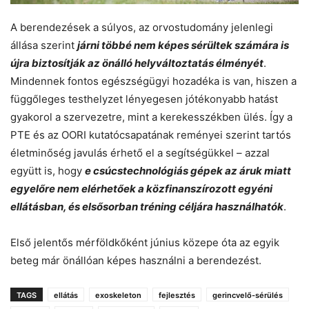
A berendezések a súlyos, az orvostudomány jelenlegi
állása szerint
járni többé nem képes sérültek számára is
újra biztosítják az önálló helyváltoztatás élményét
.
Mindennek fontos egészségügyi hozadéka is van, hiszen a
függőleges testhelyzet lényegesen jótékonyabb hatást
gyakorol a szervezetre, mint a kerekesszékben ülés. Így a
PTE és az OORI kutatócsapatának reményei szerint tartós
életminőség javulás érhető el a segítségükkel – azzal
együtt is, hogy
e csúcstechnológiás gépek az áruk miatt
egyelőre nem elérhetőek a közfinanszírozott egyéni
ellátásban, és elsősorban tréning céljára használhatók
.
Első jelentős mérföldkőként június közepe óta az egyik
beteg már önállóan képes használni a berendezést.
TAGS
ellátás
exoskeleton
fejlesztés
gerincvelő-sérülés