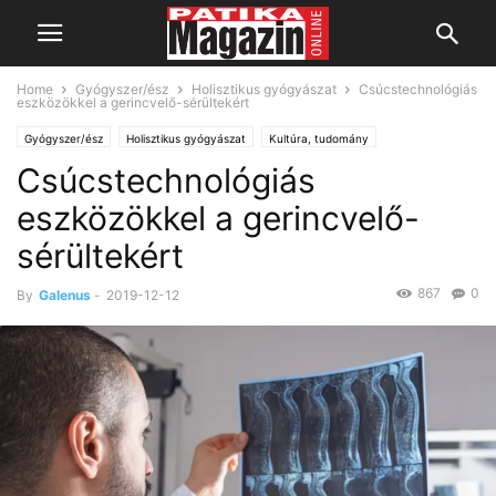
Home
Gyógyszer/ész
Holisztikus gyógyászat
Csúcstechnológiás
eszközökkel a gerincvelő-sérültekért
Gyógyszer/ész
Holisztikus gyógyászat
Kultúra, tudomány
Csúcstechnológiás
Kutatás, fejlesztés
Betegségek
Mozgásszervi panaszok
eszközökkel a gerincvelő-
sérültekért
867
0
By
Galenus
-
2019-12-12