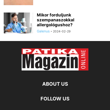
Mikor forduljunk
szempanaszokkal
allergológushoz?
Galenus
-
2024-02-29
ABOUT US
FOLLOW US