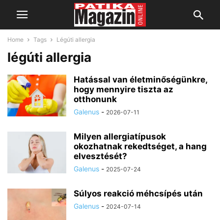
Home
Tags
Légúti allergia
légúti allergia
Hatással van életminőségünkre,
hogy mennyire tiszta az
otthonunk
Galenus
-
2026-07-11
Milyen allergiatípusok
okozhatnak rekedtséget, a hang
elvesztését?
Galenus
-
2025-07-24
Súlyos reakció méhcsípés után
Galenus
-
2024-07-14