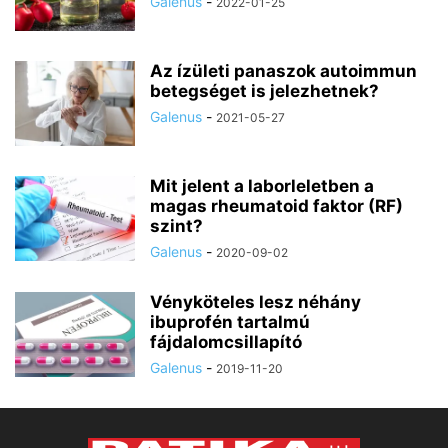
Galenus
-
2022-01-25
Az ízületi panaszok autoimmun
betegséget is jelezhetnek?
Galenus
-
2021-05-27
Mit jelent a laborleletben a
magas rheumatoid faktor (RF)
szint?
Galenus
-
2020-09-02
Vényköteles lesz néhány
ibuprofén tartalmú
fájdalomcsillapító
Galenus
-
2019-11-20