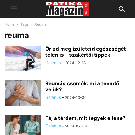
Home
Tags
Reuma
reuma
Őrizd meg ízületeid egészségét
télen is – szakértői tippek
Galenus
-
2024-12-18
Reumás csomók: mi a teendő
velük?
Galenus
-
2024-10-30
Fáj a térdem, mit tegyek ellene?
Galenus
-
2024-07-06