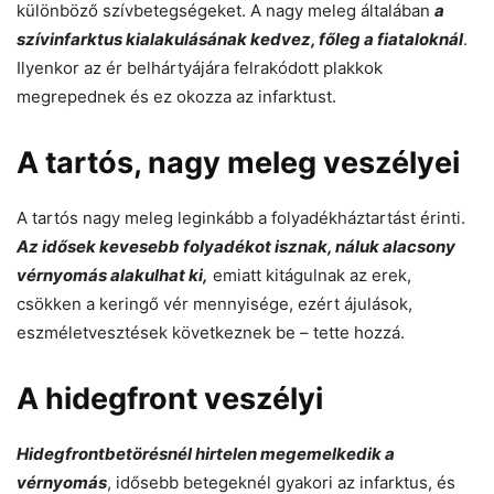
különböző szívbetegségeket. A nagy meleg általában
a
szívinfarktus kialakulásának kedvez, főleg a fiataloknál
.
Ilyenkor az ér belhártyájára felrakódott plakkok
megrepednek és ez okozza az infarktust.
A tartós, nagy meleg veszélyei
A tartós nagy meleg leginkább a folyadékháztartást érinti.
Az idősek kevesebb folyadékot isznak, náluk alacsony
vérnyomás alakulhat ki,
emiatt kitágulnak az erek,
csökken a keringő vér mennyisége, ezért ájulások,
eszméletvesztések következnek be – tette hozzá.
A hidegfront veszélyi
Hidegfrontbetörésnél hirtelen megemelkedik a
vérnyomás
, idősebb betegeknél gyakori az infarktus, és