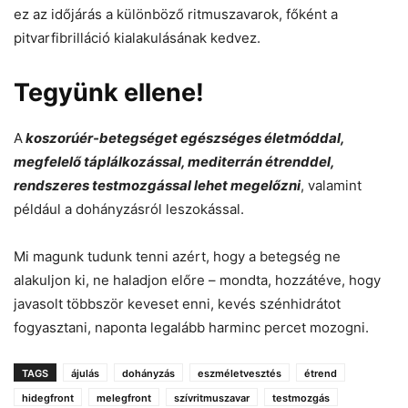
ez az időjárás a különböző ritmuszavarok, főként a
pitvarfibrilláció kialakulásának kedvez.
Tegyünk ellene!
A
koszorúér-betegséget egészséges életmóddal,
megfelelő táplálkozással, mediterrán étrenddel,
rendszeres testmozgással lehet megelőzni
, valamint
például a dohányzásról leszokással.
Mi magunk tudunk tenni azért, hogy a betegség ne
alakuljon ki, ne haladjon előre – mondta, hozzátéve, hogy
javasolt többször keveset enni, kevés szénhidrátot
fogyasztani, naponta legalább harminc percet mozogni.
TAGS
ájulás
dohányzás
eszméletvesztés
étrend
hidegfront
melegfront
szívritmuszavar
testmozgás