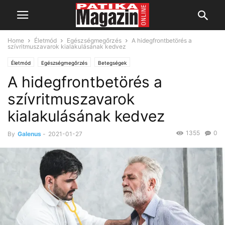
Home
Életmód
Egészségmegőrzés
A hidegfrontbetörés a
szívritmuszavarok kialakulásának kedvez
Életmód
Egészségmegőrzés
Betegségek
A hidegfrontbetörés a
Szív- és érrendszeri megbetegedések
szívritmuszavarok
kialakulásának kedvez
1355
0
By
Galenus
-
2021-01-27