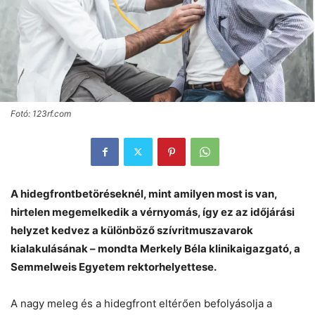
Fotó: 123rf.com
A hidegfrontbetöréseknél, mint amilyen most is van,
hirtelen megemelkedik a vérnyomás, így ez az időjárási
helyzet kedvez a különböző szívritmuszavarok
kialakulásának – mondta Merkely Béla klinikaigazgató, a
Semmelweis Egyetem rektorhelyettese.
A nagy meleg és a hidegfront eltérően befolyásolja a