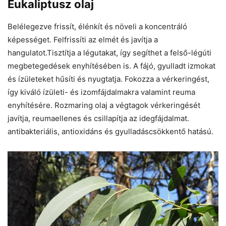
Eukaliptusz olaj
Belélegezve frissít, élénkít és növeli a koncentráló
képességet. Felfrissíti az elmét és javítja a
hangulatot.Tisztítja a légutakat, így segíthet a felső-légúti
megbetegedések enyhítésében is. A fájó, gyulladt izmokat
és ízületeket hűsíti és nyugtatja. Fokozza a vérkeringést,
így kiváló ízületi- és izomfájdalmakra valamint reuma
enyhítésére. Rozmaring olaj a végtagok vérkeringését
javítja, reumaellenes és csillapítja az idegfájdalmat.
antibakteriális, antioxidáns és gyulladáscsökkentő hatású.