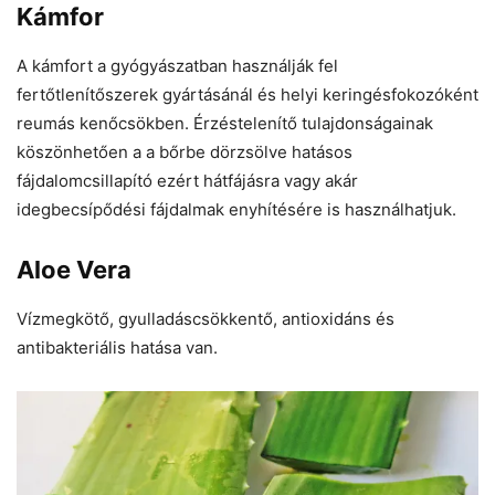
Kámfor
A kámfort a gyógyászatban használják fel
fertőtlenítőszerek gyártásánál és helyi keringésfokozóként
reumás kenőcsökben. Érzéstelenítő tulajdonságainak
köszönhetően a a bőrbe dörzsölve hatásos
fájdalomcsillapító ezért hátfájásra vagy akár
idegbecsípődési fájdalmak enyhítésére is használhatjuk.
Aloe Vera
Vízmegkötő, gyulladáscsökkentő, antioxidáns és
antibakteriális hatása van.