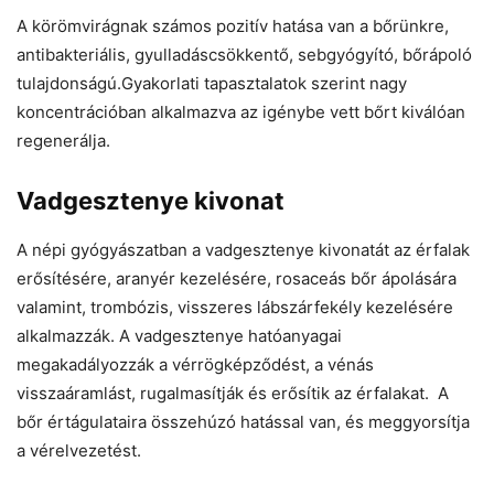
A körömvirágnak számos pozitív hatása van a bőrünkre,
antibakteriális, gyulladáscsökkentő, sebgyógyító, bőrápoló
tulajdonságú.Gyakorlati tapasztalatok szerint nagy
koncentrációban alkalmazva az igénybe vett bőrt kiválóan
regenerálja.
Vadgesztenye kivonat
A népi gyógyászatban a vadgesztenye kivonatát az érfalak
erősítésére, aranyér kezelésére, rosaceás bőr ápolására
valamint, trombózis, visszeres lábszárfekély kezelésére
alkalmazzák. A vadgesztenye hatóanyagai
megakadályozzák a vérrögképződést, a vénás
visszaáramlást, rugalmasítják és erősítik az érfalakat. A
bőr értágulataira összehúzó hatással van, és meggyorsítja
a vérelvezetést.