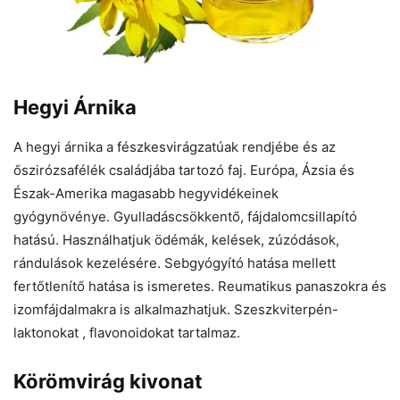
Hegyi Árnika
A hegyi árnika a fészkesvirágzatúak rendjébe és az
őszirózsafélék családjába tartozó faj. Európa, Ázsia és
Észak-Amerika magasabb hegyvidékeinek
gyógynövénye. Gyulladáscsökkentő, fájdalomcsillapító
hatású. Használhatjuk ödémák, kelések, zúzódások,
rándulások kezelésére. Sebgyógyító hatása mellett
fertőtlenítő hatása is ismeretes. Reumatikus panaszokra és
izomfájdalmakra is alkalmazhatjuk. Szeszkviterpén-
laktonokat , flavonoidokat tartalmaz.
Körömvirág kivonat