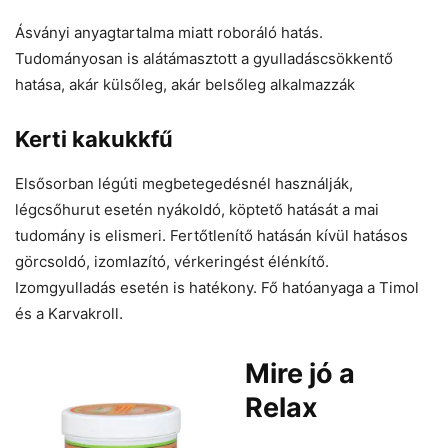
Ásványi anyagtartalma miatt roboráló hatás.
Tudományosan is alátámasztott a gyulladáscsökkentő
hatása, akár külsőleg, akár belsőleg alkalmazzák
Kerti kakukkfű
Elsősorban légúti megbetegedésnél használják,
légcsőhurut esetén nyákoldó, köptető hatását a mai
tudomány is elismeri. Fertőtlenítő hatásán kívül hatásos
görcsoldó, izomlazító, vérkeringést élénkítő.
Izomgyulladás esetén is hatékony. Fő hatóanyaga a Timol
és a Karvakroll.
Mire jó a
Relax