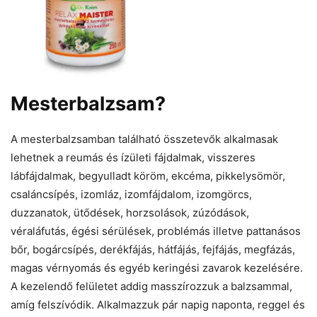
Mesterbalzsam?
A mesterbalzsamban található összetevők alkalmasak
lehetnek a reumás és ízületi fájdalmak, visszeres
lábfájdalmak, begyulladt köröm, ekcéma, pikkelysömör,
csaláncsípés, izomláz, izomfájdalom, izomgörcs,
duzzanatok, ütődések, horzsolások, zúzódások,
véraláfutás, égési sérülések, problémás illetve pattanásos
bőr, bogárcsípés, derékfájás, hátfájás, fejfájás, megfázás,
magas vérnyomás és egyéb keringési zavarok kezelésére.
A kezelendő felületet addig masszírozzuk a balzsammal,
amíg felszívódik. Alkalmazzuk pár napig naponta, reggel és