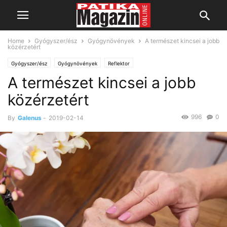
Home
Gyógyszer/ész
Gyógynövények
A természet kincsei a jobb
közérzetért
Gyógyszer/ész
Gyógynövények
Reflektor
A természet kincsei a jobb
közérzetért
996
0
By
Galenus
-
2019-02-14