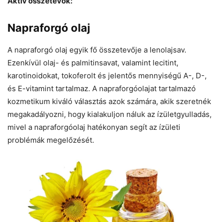
Aktív összetevők:
Napraforgó olaj
A napraforgó olaj egyik fő összetevője a lenolajsav.
Ezenkívül olaj- és palmitinsavat, valamint lecitint,
karotinoidokat, tokoferolt és jelentős mennyiségű A-, D-,
és E-vitamint tartalmaz. A napraforgóolajat tartalmazó
kozmetikum kiváló választás azok számára, akik szeretnék
megakadályozni, hogy kialakuljon náluk az ízületgyulladás,
mivel a napraforgóolaj hatékonyan segít az ízületi
problémák megelőzését.