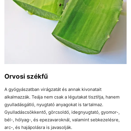
Orvosi székfű
A gyógyászatban virágzatát és annak kivonatait
alkalmazzák. Teája nem csak a légutakat tisztítja, hanem
gyulladásgátló, nyugtató anyagokat is tartalmaz.
Gyulladáscsökkentő, görcsoldó, idegnyugtató, gyomor-,
bél-, hólyag-, és epezavaroknál, valamint sebkezelésre,
arc-, és hajápolásra is javasolják.