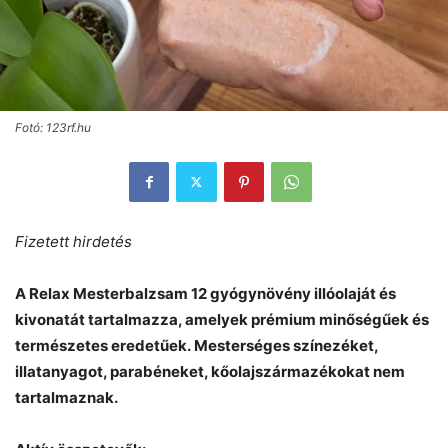
Fotó: 123rf.hu
Fizetett hirdetés
A Relax Mesterbalzsam 12 gyógynövény illóolaját és
kivonatát tartalmazza, amelyek prémium minőségűek és
természetes eredetűek. Mesterséges színezéket,
illatanyagot, parabéneket, kőolajszármazékokat nem
tartalmaznak.