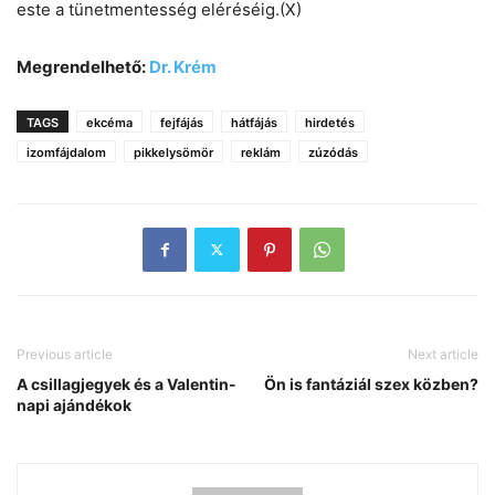
este a tünetmentesség eléréséig.(X)
Megrendelhető:
Dr. Krém
TAGS
ekcéma
fejfájás
hátfájás
hirdetés
izomfájdalom
pikkelysömör
reklám
zúzódás
Previous article
Next article
A csillagjegyek és a Valentin-
Ön is fantáziál szex közben?
napi ajándékok