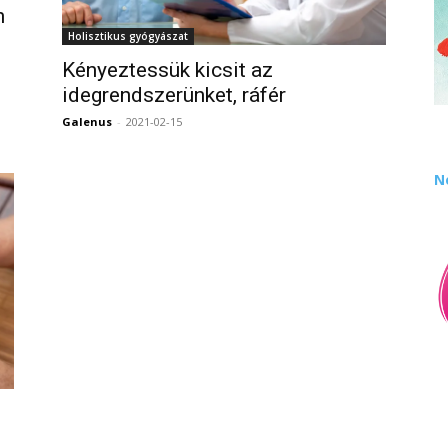
n
Holisztikus gyógyászat
Kényeztessük kicsit az
idegrendszerünket, ráfér
0
Galenus
-
2021-02-15
0
N