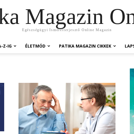
ika Magazin On
Egészségügyi Ismeretterjesztő Online Magazin
-Z-IG
ÉLETMÓD
PATIKA MAGAZIN CIKKEK
LAP