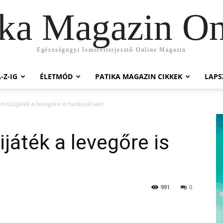
ika Magazin On
Egészségügyi Ismeretterjesztő Online Magazin
-Z-IG
ÉLETMÓD
PATIKA MAGAZIN CIKKEK
LAP
eri tűzijáték a levegőre is hatással van
ijáték a levegőre is
991
0