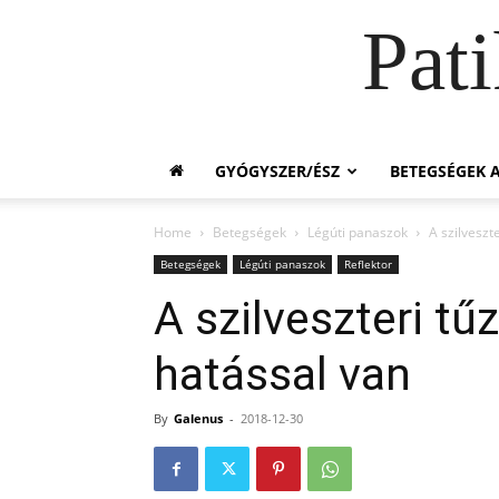
Pat
GYÓGYSZER/ÉSZ
BETEGSÉGEK A
Home
Betegségek
Légúti panaszok
A szilveszt
Betegségek
Légúti panaszok
Reflektor
A szilveszteri tűz
hatással van
By
Galenus
-
2018-12-30