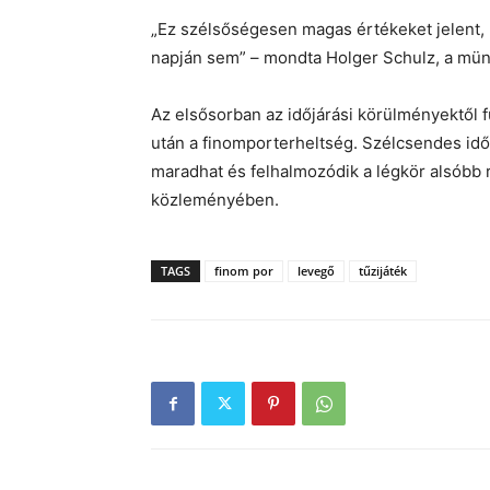
„Ez szélsőségesen magas értékeket jelent, 
napján sem” – mondta Holger Schulz, a mü
Az elsősorban az időjárási körülményektől fü
után a finomporterheltség. Szélcsendes id
maradhat és felhalmozódik a légkör alsóbb
közleményében.
TAGS
finom por
levegő
tűzijáték