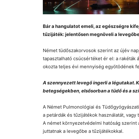
Bár a hangulatot emeli, az egészségre kife
tűzijáték: jelentősen megnöveli a levegőb
Német tüdőszakorvosok szerint az újév na
tapasztalható csúcsértéket ér el: a rakéták
okozta teljes évi mennyiség egyötödének fe
A szennyezett levegő ingerli a légutakat. 
betegségekben, elsősorban a tüdő és a sz
A Német Pulmonológiai és Tüdőgyógyászati 
a petárdák és tűzijátékok használatát, vagy 
A német környezetvédelmi hatóság szerint 
juttatnak a levegőbe a tűzijátékokkal.