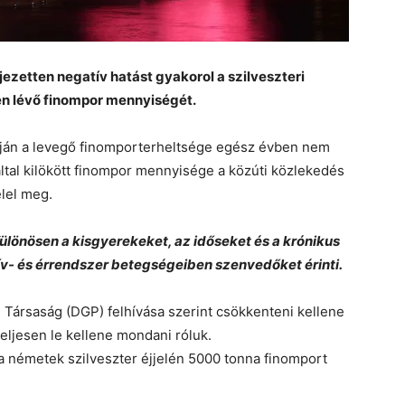
jezetten negatív hatást gyakorol a szilveszteri
en lévő finompor mennyiségét.
pján a levegő finomporterheltsége egész évben nem
 által kilökött finompor mennyisége a közúti közlekedés
lel meg.
Különösen a kisgyerekeket, az időseket és a krónikus
ív- és érrendszer betegségeiben szenvedőket érinti.
Társaság (DGP) felhívása szerint csökkenteni kellene
teljesen le kellene mondani róluk.
a németek szilveszter éjjelén 5000 tonna finomport