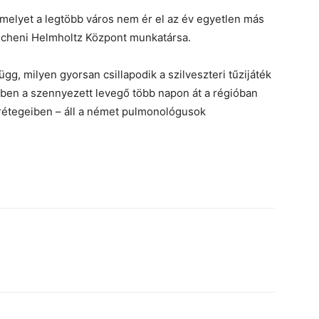
melyet a legtöbb város nem ér el az év egyetlen más
ncheni Helmholtz Központ munkatársa.
gg, milyen gyorsan csillapodik a szilveszteri tűzijáték
őben a szennyezett levegő több napon át a régióban
 rétegeiben – áll a német pulmonológusok