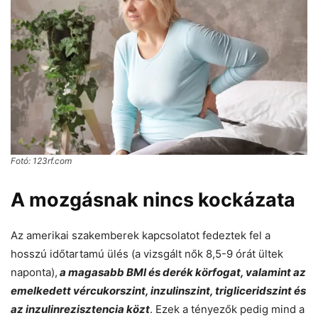
Fotó: 123rf.com
A mozgásnak nincs kockázata
Az amerikai szakemberek kapcsolatot fedeztek fel a
hosszú időtartamú ülés (a vizsgált nők 8,5-9 órát ültek
naponta),
a magasabb BMI és derék körfogat, valamint az
emelkedett vércukorszint, inzulinszint, trigliceridszint és
az inzulinrezisztencia közt
. Ezek a tényezők pedig mind a