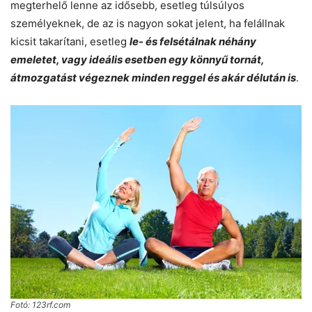
megterhelő lenne az idősebb, esetleg túlsúlyos
személyeknek, de az is nagyon sokat jelent, ha felállnak
kicsit takarítani, esetleg
le- és felsétálnak néhány
emeletet, vagy ideális esetben egy könnyű tornát,
átmozgatást végeznek minden reggel és akár délután is
.
Fotó: 123rf.com