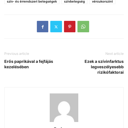
szív- és érrendszeri betegségek
szívbetegség
vércukorszint
Previous article
Next article
Erős paprikával a fejfájás
Ezek a szívinfarktus
kezelésében
legveszélyesebb
rizikófaktorai