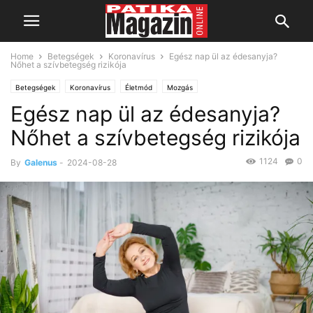
Home
Betegségek
Koronavírus
Egész nap ül az édesanyja?
Nőhet a szívbetegség rizikója
Betegségek
Koronavírus
Életmód
Mozgás
Egész nap ül az édesanyja?
Szív- és érrendszeri megbetegedések
Nőhet a szívbetegség rizikója
1124
0
By
Galenus
-
2024-08-28