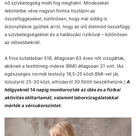
nő szívbetegség miatt fog meghalni. Mindezeket
tekintetbe véve nagyon fontos tisztázni az
összefüggéseket, különösen, hogy már eddig is
bizonyítékok gyűltek arról, hogy az ülő életmód összefügg
a szívbetegségekkel és a halálozási rizikóval – különösen
az idősebbeknél.
A friss kutatásban 518, átlagosan 63 éves nőt vizsgáltak,
akiknek a testtömeg-indexe (BMI) átlagosan 31 volt. (Az
egészséges normál testsúly 18,5-25 közti BMI-vel jár,
túlsúlyról 25-30 közt, elhízásról 30 fölött beszélhetünk.)
A
hölgyeknél 14 napig monitorozták az ülés és a fizikai
aktivitás időtartamát, valamint laborvizsgálatokkal
mérték a vércukorszintet.