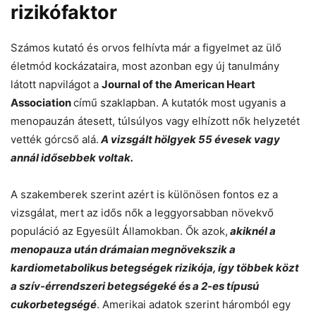
rizikófaktor
Számos kutató és orvos felhívta már a figyelmet az ülő
életmód kockázataira, most azonban egy új tanulmány
látott napvilágot a
Journal of the American Heart
Association
című szaklapban. A kutatók most ugyanis a
menopauzán átesett, túlsúlyos vagy elhízott nők helyzetét
vették górcső alá.
A vizsgált hölgyek 55 évesek vagy
annál idősebbek voltak.
A szakemberek szerint azért is különösen fontos ez a
vizsgálat, mert az idős nők a leggyorsabban növekvő
populáció az Egyesült Államokban. Ők azok,
akiknél a
menopauza után drámaian megnövekszik a
kardiometabolikus betegségek rizikója, így többek közt
a szív-érrendszeri betegségeké és a 2-es típusú
cukorbetegségé
. Amerikai adatok szerint háromból egy