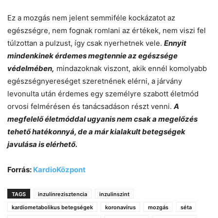
Ez a mozgás nem jelent semmiféle kockázatot az
egészségre, nem fognak romlani az értékek, nem viszi fel
túlzottan a pulzust, így csak nyerhetnek vele.
Ennyit
mindenkinek érdemes megtennie az egészsége
védelmében,
mindazoknak viszont, akik ennél komolyabb
egészségnyereséget szeretnének elérni, a járvány
levonulta után érdemes egy személyre szabott életmód
orvosi felmérésen és tanácsadáson részt venni.
A
megfelelő életmóddal ugyanis nem csak a megelőzés
tehető hatékonnyá, de a már kialakult betegségek
javulása is elérhető.
Forrás:
KardioKözpont
TAGS
inzulinrezisztencia
inzulinszint
kardiometabolikus betegségek
koronavírus
mozgás
séta