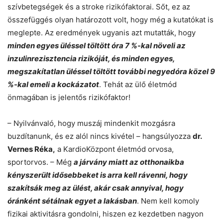
szívbetegségek és a stroke rizikófaktorai. Sőt, ez az
összefüggés olyan határozott volt, hogy még a kutatókat is
meglepte. Az eredmények ugyanis azt mutatták, hogy
minden egyes üléssel töltött óra 7 %-kal növeli az
inzulinrezisztencia rizikóját, és minden egyes,
megszakítatlan üléssel töltött további negyedóra közel 9
%-kal emeli a kockázatot
. Tehát az ülő életmód
önmagában is jelentős rizikófaktor!
– Nyilvánvaló, hogy muszáj mindenkit mozgásra
buzdítanunk, és ez alól nincs kivétel – hangsúlyozza
dr.
Vernes Réka,
a KardioKözpont életmód orvosa,
sportorvos. – Még
a járvány miatt az otthonaikba
kényszerült idősebbeket is arra kell rávenni, hogy
szakítsák meg az ülést, akár csak annyival, hogy
óránként sétálnak egyet a lakásban
. Nem kell komoly
fizikai aktivitásra gondolni, hiszen ez kezdetben nagyon