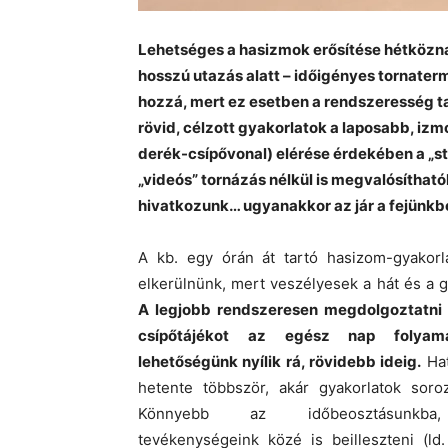
Lehetséges a hasizmok erősítése hétközn
hosszú utazás alatt – időigényes tornatermi
hozzá, mert ez esetben a rendszeresség t
rövid, célzott gyakorlatok a laposabb, i
derék-csípővonal) elérése érdekében a „st
„videós” tornázás nélkül is megvalósítható
hivatkozunk… ugyanakkor az jár a fejünkbe
A kb. egy órán át tartó hasizom-gyakorl
elkerülnünk, mert veszélyesek a hát és a g
A legjobb rendszeresen megdolgoztatni
csípőtájékot az egész nap folya
lehetőségünk nyílik rá, rövidebb ideig.
Hat
hetente többször, akár gyakorlatok soroz
Könnyebb az időbeosztásunkba,
tevékenységeink közé is beilleszteni (ld