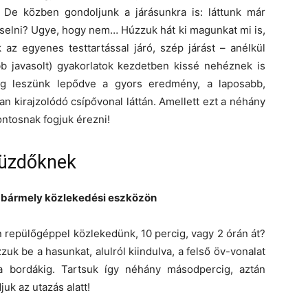
. De közben gondoljunk a járásunkra is: láttunk már
viselni? Ugye, hogy nem… Húzzuk hát ki magunkat mi is,
az egyenes testtartással járó, szép járást – anélkül
b javasolt) gyakorlatok kezdetben kissé nehéznek is
eg leszünk lepődve a gyors eredmény, a laposabb,
n kirajzolódó csípővonal láttán. Amellett ezt a néhány
ntosnak fogjuk érezni!
küzdőknek
e bármely közlekedési eszközön
 repülőgéppel közlekedünk, 10 percig, vagy 2 órán át?
zuk be a hasunkat, alulról kiindulva, a felső öv-vonalat
 a bordákig. Tartsuk így néhány másodpercig, aztán
juk az utazás alatt!