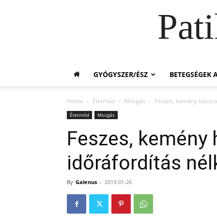
Pat
GYÓGYSZER/ÉSZ
BETEGSÉGEK A
Home
Életmód
Mozgás
Feszes, kemény hasizom
Életmód
Mozgás
Feszes, kemény 
időráfordítás nél
By
Galenus
-
2013-01-26