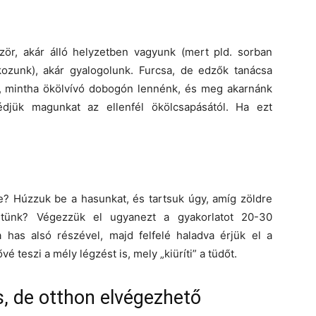
ör, akár álló helyzetben vagyunk (mert pld. sorban
kozunk), akár gyalogolunk. Furcsa, de edzők tanácsa
t, mintha ökölvívó dobogón lennénk, és meg akarnánk
djük magunkat az ellenfél ökölcsapásától. Ha ezt
ve? Húzzuk be a hasunkat, és tartsuk úgy, amíg zöldre
ltünk? Végezzük el ugyanezt a gyakorlatot 20-30
 has alsó részével, majd felfelé haladva érjük el a
teszi a mély légzést is, mely „kiüríti” a tüdőt.
, de otthon elvégezhető