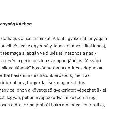
ékenység közben
athatjuk a hasizmainkat! A lenti gyakorlat lényege a
 stabilitási vagy egyensúly-labda, gimnasztikai labda),
t (és maga a labdán való ülés is) hasznos a hasi-
a révén a gerincoszlop szempontjából is. (A svájci
inamikus ülésnek” köszönhetően a gerincoszlopunkat
gyúttal hasizmunk és hátunk erősödik, mert az
dniuk ahhoz, hogy kitartsuk magunkat. Kis
nagy ballonon a következő gyakorlatot végezhetjük el:
kat, lágyan, puhán nyújtózkodva, miközben a régi
ssan előre, aztán jobbról balra mozogva, és fordítva,