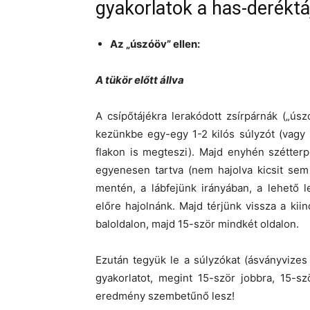
gyakorlatok a has-deréktá
Az „úszóöv” ellen:
A tükör előtt állva
A csípőtájékra lerakódott zsírpárnák („ú
kezünkbe egy-egy 1-2 kilós súlyzót (vagy 
flakon is megteszi). Majd enyhén szétterpe
egyenesen tartva (nem hajolva kicsit sem
mentén, a lábfejünk irányában, a lehető 
előre hajolnánk. Majd térjünk vissza a kii
baloldalon, majd 15-ször mindkét oldalon.
Ezután tegyük le a súlyzókat (ásványvizes
gyakorlatot, megint 15-ször jobbra, 15-s
eredmény szembetűnő lesz!