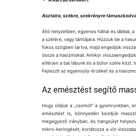
Asztalra, székre, szekrényre támaszkodv
Álló helyzetben, egyenes háttal és lábbal, 
a szélére, vagy támlájára. Húzzuk be a hasun
fokos szögben tartva, majd engedjük vissza,
össze a hasizmokat. Amikor visszaengedjük 
elférjen a bal lábunk és a bútor széle közt. 
Fejleszti az egyensúly-érzéket és a hasizmo
Az emésztést segítő mas
Hogy oldjuk a „csomót” a gyomrunkban, en
emésztést is, könnyedén kezdjük masszí
megegyező irányban, és hangsúlyt helyezve
mikro-keringését, korlátozza a víz-visszata