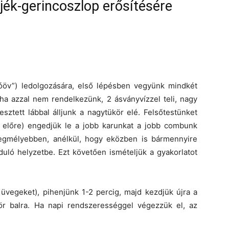
jék-gerincoszlop erősítésére
szóöv”) ledolgozására, első lépésben vegyünk mindkét
ha azzal nem rendelkezünk, 2 ásványvízzel teli, nagy
sztett lábbal álljunk a nagytükör elé. Felsőtestünket
 előre) engedjük le a jobb karunkat a jobb combunk
legmélyebben, anélkül, hogy eközben is bármennyire
nduló helyzetbe. Ezt követően ismételjük a gyakorlatot
 üvegeket), pihenjünk 1-2 percig, majd kezdjük újra a
zör balra. Ha napi rendszerességgel végezzük el, az