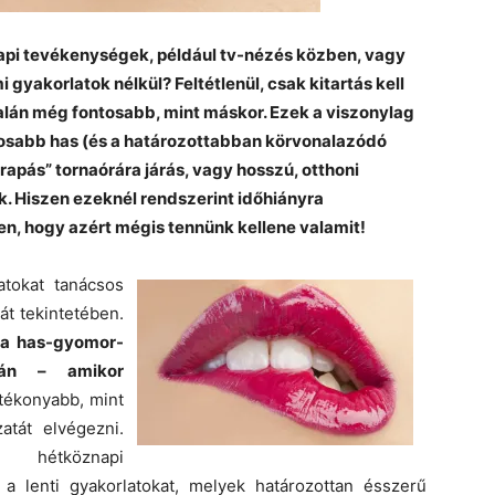
api tevékenységek, például tv-nézés közben, vagy
 gyakorlatok nélkül? Feltétlenül, csak kitartás kell
alán még fontosabb, mint máskor. Ezek a viszonylag
zmosabb has (és a határozottabban körvonalazódó
rapás” tornaórára járás, vagy hosszú, otthoni
k. Hiszen ezeknél rendszerint időhiányra
n, hogy azért mégis tennünk kellene valamit!
atokat tanácsos
át tekintetében.
 a has-gyomor-
mán – amikor
ékonyabb, mint
atát elvégezni.
 hétköznapi
. a lenti gyakorlatokat, melyek határozottan ésszerű