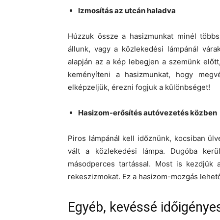
Izmosítás az utcán haladva
Húzzuk össze a hasizmunkat minél többsz
állunk, vagy a közlekedési lámpánál vára
alapján az a kép lebegjen a szemünk előt
keményíteni a hasizmunkat, hogy megvé
elképzeljük, érezni fogjuk a különbséget!
Hasizom-erősítés autóvezetés közben
Piros lámpánál kell időznünk, kocsiban ül
vált a közlekedési lámpa. Dugóba kerü
másodperces tartással. Most is kezdjük a
rekeszizmokat. Ez a hasizom-mozgás lehetővé 
Egyéb, kevéssé időigényes