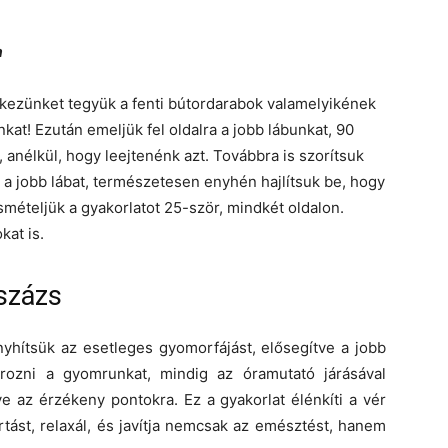
a
a kezünket tegyük a fenti bútordarabok valamelyikének
kat! Ezután emeljük fel oldalra a jobb lábunkat, 90
 anélkül, hogy leejtenénk azt. Továbbra is szorítsuk
a jobb lábat, természetesen enyhén hajlítsuk be, hogy
Ismételjük a gyakorlatot 25-ször, mindkét oldalon.
kat is.
százs
yhítsük az esetleges gyomorfájást, elősegítve a jobb
rozni a gyomrunkat, mindig az óramutató járásával
 az érzékeny pontokra. Ez a gyakorlat élénkíti a vér
rtást, relaxál, és javítja nemcsak az emésztést, hanem