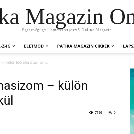
ika Magazin On
Egészségügyi Ismeretterjesztő Online Magazin
-Z-IG
ÉLETMÓD
PATIKA MAGAZIN CIKKEK
LAP
 – külön időráfordítás nélkül
hasizom – külön
kül
7786
0