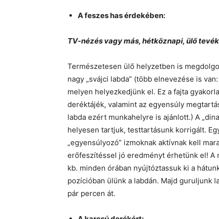
A feszes has érdekében:
TV-nézés vagy más, hétköznapi, ülő tev
Természetesen ülő helyzetben is megdolgozt
nagy „svájci labda” (több elnevezése is van:
melyen helyezkedjünk el. Ez a fajta gyakorla
deréktájék, valamint az egyensúly megtartás
labda ezért munkahelyre is ajánlott.) A „d
helyesen tartjuk, testtartásunk korrigált. E
„egyensúlyozó” izmoknak aktívnak kell mara
erőfeszítéssel jó eredményt érhetünk el! A 
kb. minden órában nyújtóztassuk ki a hátun
pozícióban ülünk a labdán. Majd guruljunk la
pár percen át.
A karcsú derékért: