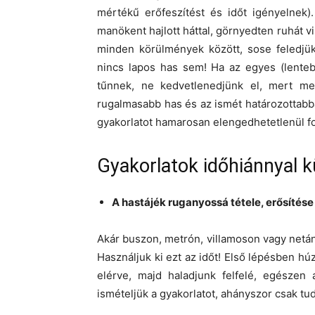
mértékű erőfeszítést és időt igényelnek)
manökent hajlott háttal, görnyedten ruhát 
minden körülmények között, sose feledjük 
nincs lapos has sem! Ha az egyes (lenteb
tűnnek, ne kedvetlenedjünk el, mert m
rugalmasabb has és az ismét határozottabba
gyakorlatot hamarosan elengedhetetlenül fo
Gyakorlatok időhiánnyal 
A hastájék ruganyossá tétele, erősítés
Akár buszon, metrón, villamoson vagy netán
Használjuk ki ezt az időt! Első lépésben húz
elérve, majd haladjunk felfelé, egészen
ismételjük a gyakorlatot, ahányszor csak tud