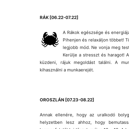
RÁK [06.22-07.22]
A Rákok egészsége és energiája
Pihenjen és relaxáljon többet! T
legjobb mód. Ne vonja meg test
Kerülje a stresszt és haragot!
küzdeni, rájuk megoldást találni. A m
kihasználni a munkaerejét.
OROSZLÁN [07.23-08.22]
Annak ellenére, hogy az uralkodó bolyg
helyzetben lesz ahhoz, hogy bemutassa