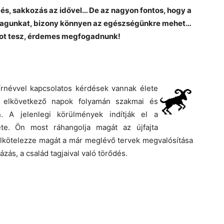
és, sakkozás az idővel… De az nagyon fontos, hogy a
k magunkat, bizony könnyen az egészségünkre mehet…
atot tesz, érdemes megfogadnunk!
írnévvel kapcsolatos kérdések vannak élete
z elkövetkező napok folyamán szakmai és
n. A jelenlegi körülmények indítják el a
ete. Ön most ráhangolja magát az újfajta
 elkötelezze magát a már meglévő tervek megvalósítása
ázás, a család tagjaival való törődés.