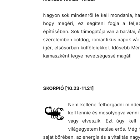
Nagyon sok mindenről le kell mondania, ha 
hogy megéri, ez segíteni fogja a felje
építésében. Sok támogatója van a barátai, é
szerelemben boldog, romantikus napok várna
ígér, elsősorban külföldiekkel. Idősebb Mé
kamaszként tegye nevetségessé magát!
SKORPIÓ [10.23-11.21]
Nem kellene felhorgadni minde
kell lennie és mosolyogva venni 
vagy elveszik. Ezt úgy kell 
világegyetem hatása erős. Még h
saját bőrében, az energia és a vitalitás na