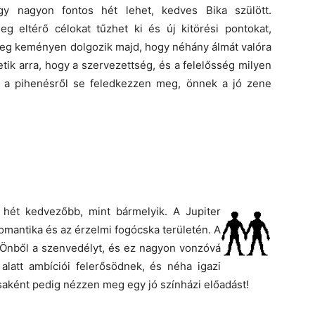
gy nagyon fontos hét lehet, kedves Bika szülött.
eg eltérő célokat tűzhet ki és új kitörési pontokat,
űleg keményen dolgozik majd, hogy néhány álmát valóra
tik arra, hogy a szervezettség, és a felelősség milyen
t a pihenésről se feledkezzen meg, önnek a jó zene
 hét kedvezőbb, mint bármelyik. A Jupiter
omantika és az érzelmi fogócska területén. A
a Önből a szenvedélyt, és ez nagyon vonzóvá
alatt ambíciói felerősödnek, és néha igazi
dásaként pedig nézzen meg egy jó színházi előadást!