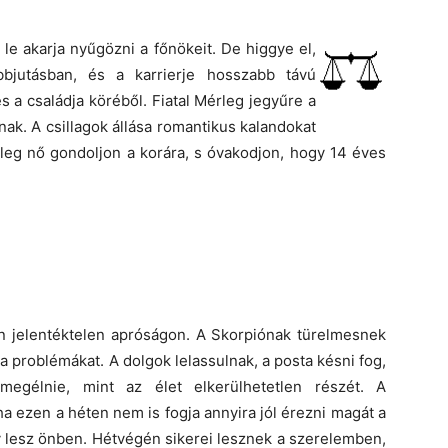
le akarja nyűgözni a főnökeit. De higgye el,
bbjutásban, és a karrierje hosszabb távú
s a családja köréből. Fiatal Mérleg jegyűre a
k. A csillagok állása romantikus kalandokat
rleg nő gondoljon a korára, s óvakodjon, hogy 14 éves
n jelentéktelen apróságon. A Skorpiónak türelmesnek
a problémákat. A dolgok lelassulnak, a posta késni fog,
megélnie, mint az élet elkerülhetetlen részét. A
a ezen a héten nem is fogja annyira jól érezni magát a
gy lesz önben. Hétvégén sikerei lesznek a szerelemben,