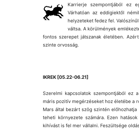
Karrierje szempontjából ez e
Várhatóan az eddigiektől némil
helyzeteket fedez fel. Valószín
váltsa. A körülmények emlékezte
fontos szerepet játszanak életében. Azér
szinte orvosság.
IKREK [05.22-06.21]
Szerelmi kapcsolatok szempontjából ez a
máris pozitív megérzéseket hoz életébe a r
Mars által bezárt szög szintén előhozhatj
teheti környezete számára. Ezen hatások 
kihívást is fel mer vállalni. Feszültsége ol