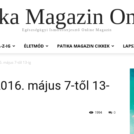
ika Magazin On
Egészségügyi Ismeretterjesztő Online Magazin
-Z-IG
ÉLETMÓD
PATIKA MAGAZIN CIKKEK
LAP
. május 7-től 13-ig
016. május 7-től 13-
1994
0