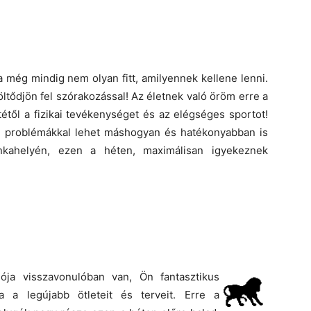
 még mindig nem olyan fitt, amilyennek kellene lenni.
öltődjön fel szórakozással! Az életnek való öröm erre a
étől a fizikai tevékenységet és az elégséges sportot!
 A problémákkal lehet máshogyan és hatékonyabban is
unkahelyén, ezen a héten, maximálisan igyekeznek
ója visszavonulóban van, Ön fantasztikus
 a legújabb ötleteit és terveit. Erre a