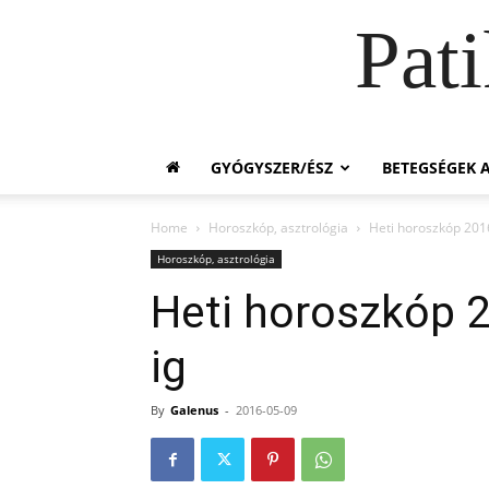
Pat
GYÓGYSZER/ÉSZ
BETEGSÉGEK A
Home
Horoszkóp, asztrológia
Heti horoszkóp 2016
Horoszkóp, asztrológia
Heti horoszkóp 2
ig
By
Galenus
-
2016-05-09