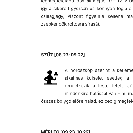
legmegfelelőbb időszak május 10 – 12. A b
így a sikereit gyorsan és könnyen fogja el
csillagjegy, viszont figyelnie kellene 
zsebkendők rojtosra sírását.
SZŰZ [08.23-09.22]
A horoszkóp szerint a kelleme
alkalmas külseje, esetleg a 
rendelkezik a teste felett. J
mindenkire hatással van – mi m
összes bolygó előre halad, ez pedig megfel
MÉRLEG [09.23-10.22]