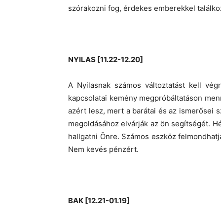
szórakozni fog, érdekes emberekkel találkozi
NYILAS [11.22-12.20]
A Nyilasnak számos változtatást kell vég
kapcsolatai kemény megpróbáltatáson menn
azért lesz, mert a barátai és az ismerősei
megoldásához elvárják az ön segítségét. Hé
hallgatni Önre. Számos eszköz felmondhatja a
Nem kevés pénzért.
BAK [12.21-01.19]