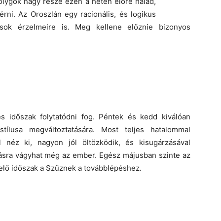
olygók nagy része ezen a héten előre halad,
érni. Az Oroszlán egy racionális, és logikus
mások érzelmeire is. Meg kellene előznie bizonyos
s időszak folytatódni fog. Péntek és kedd kiválóan
stílusa megváltoztatására. Most teljes hatalommal
ól néz ki, nagyon jól öltözködik, és kisugárzásával
ásra vágyhat még az ember. Egész májusban szinte az
elő időszak a Szűznek a továbblépéshez.