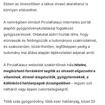
Ebben az útvesztőben a laikus olvasó akaratlanul is
könnyen eltévedhet.
A nemrégiben elindult PirulaKalauz internetes portál
alapítói gyógynövénykutatással foglalkozó
gyógyszerészek. Oldalukat azért hozták létre, hogy
elolvassák és feldolgozzák a tudományos szakirodalmat,
és szakszerűen, közérthetően, legfőképpen pedig a
tudomány mai állása alapján tájékoztatást adjanak arról.
A PirulaKalauz weboldal szakértőinek hála
hiteles,
megbízható forrásként segítik az olvasót eligazodni a
vitaminok, étrend-kiegészítők, gyógytermékek, a
különböző hatóanyagok dzsungelében
– legyen szó
nátháról vagy éppen cukorbetegségről.
Több száz gyógynövény, több ezer hatóanyag, közel 20