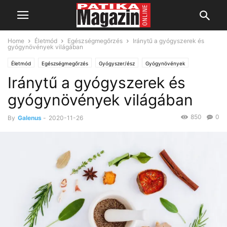
Home
Életmód
Egészségmegőrzés
Iránytű a gyógyszerek és
gyógynövények világában
Életmód
Egészségmegőrzés
Gyógyszer/ész
Gyógynövények
Iránytű a gyógyszerek és
Gyógyszer nélkül
gyógynövények világában
850
0
By
Galenus
-
2020-11-26