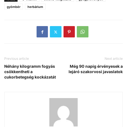
gyömbér
herbárium
Previous article
Next article
Néhány kilogramm fogyás
Még 90 napig érvényesek a
csökkentheti a
lejáró szakorvosi javaslatok
cukorbetegség kockázatát