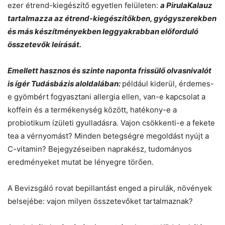
ezer étrend-kiegészítő egyetlen felületen:
a PirulaKalauz
tartalmazza az étrend-kiegészítőkben, gyógyszerekben
és más készítményekben leggyakrabban előforduló
összetevők leírását.
Emellett hasznos és szinte naponta frissülő olvasnivalót
is ígér Tudásbázis aloldalában:
például kiderül, érdemes-
e gyömbért fogyasztani allergia ellen, van-e kapcsolat a
koffein és a termékenység között, hatékony-e a
probiotikum ízületi gyulladásra. Vajon csökkenti-e a fekete
tea a vérnyomást? Minden betegségre megoldást nyújt a
C-vitamin? Bejegyzéseiben naprakész, tudományos
eredményeket mutat be lényegre törően.
A Bevizsgáló rovat bepillantást enged a pirulák, növények
belsejébe: vajon milyen összetevőket tartalmaznak?