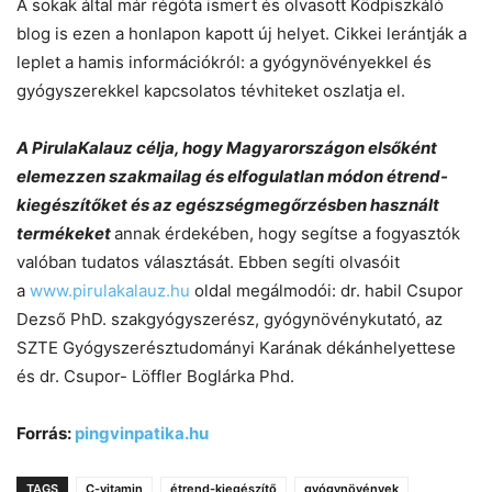
A sokak által már régóta ismert és olvasott Ködpiszkáló
blog is ezen a honlapon kapott új helyet. Cikkei lerántják a
leplet a hamis információkról: a gyógynövényekkel és
gyógyszerekkel kapcsolatos tévhiteket oszlatja el.
A PirulaKalauz célja, hogy Magyarországon elsőként
elemezzen szakmailag és elfogulatlan módon étrend-
kiegészítőket és az egészségmegőrzésben használt
termékeket
annak érdekében, hogy segítse a fogyasztók
valóban tudatos választását. Ebben segíti olvasóit
a
www.pirulakalauz.hu
oldal megálmodói: dr. habil Csupor
Dezső PhD. szakgyógyszerész, gyógynövénykutató, az
SZTE Gyógyszerésztudományi Karának dékánhelyettese
és dr. Csupor- Löffler Boglárka Phd.
Forrás:
pingvinpatika.hu
TAGS
C-vitamin
étrend-kiegészítő
gyógynövények