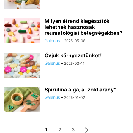
Milyen étrend kiegészítők
lehetnek hasznosak
reumatológiai betegségekben?
Galenus
-
2025-05-08
Óvjuk környezetünket!
Galenus
-
2025-03-11
Spirulina alga, a „zöld arany”
Galenus
-
2025-01-02
1
2
3