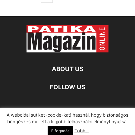
ABOUT US
FOLLOW US
A weboldal sütiket (cookie-kat) használ, hogy biztonságos
Impresszum
Adatkezelési Információ
böngészés mellett a legjobb felhasználói élményt nyújtsa.
Több...
©
Elfogadás