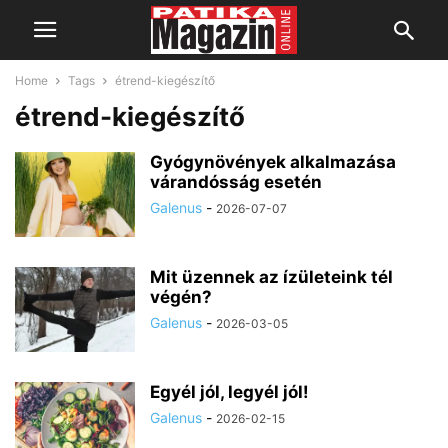
Home
Tags
étrend-kiegészítő
étrend-kiegészítő
Gyógynövények alkalmazása
várandósság esetén
Galenus
-
2026-07-07
Mit üzennek az ízületeink tél
végén?
Galenus
-
2026-03-05
Egyél jól, legyél jól!
Galenus
-
2026-02-15