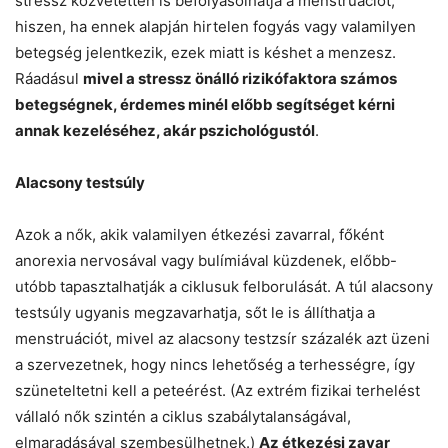
stressz közvetetten is befolyásolhatja a menstruációt,
hiszen, ha ennek alapján hirtelen fogyás vagy valamilyen
betegség jelentkezik, ezek miatt is késhet a menzesz.
Ráadásul
mivel a stressz önálló rizikófaktora számos
betegségnek, érdemes minél előbb segítséget kérni
annak kezeléséhez, akár pszichológustól
.
Alacsony testsúly
Azok a nők, akik valamilyen étkezési zavarral, főként
anorexia nervosával vagy bulímiával küzdenek, előbb-
utóbb tapasztalhatják a ciklusuk felborulását. A túl alacsony
testsúly ugyanis megzavarhatja, sőt le is állíthatja a
menstruációt, mivel az alacsony testzsír százalék azt üzeni
a szervezetnek, hogy nincs lehetőség a terhességre, így
szüneteltetni kell a peteérést. (Az extrém fizikai terhelést
vállaló nők szintén a ciklus szabálytalanságával,
elmaradásával szembesülhetnek.)
Az étkezési zavar