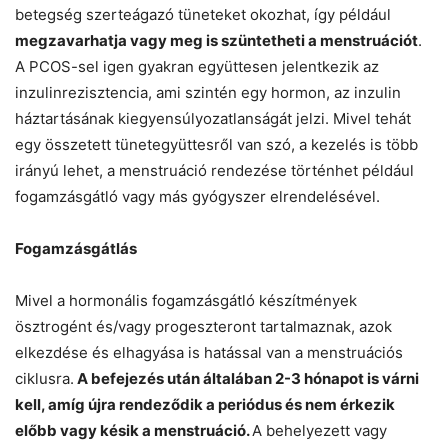
betegség szerteágazó tüneteket okozhat, így például
megzavarhatja vagy meg is szüntetheti a menstruációt
.
A PCOS-sel igen gyakran együttesen jelentkezik az
inzulinrezisztencia, ami szintén egy hormon, az inzulin
háztartásának kiegyensúlyozatlanságát jelzi. Mivel tehát
egy összetett tünetegyüttesről van szó, a kezelés is több
irányú lehet, a menstruáció rendezése történhet például
fogamzásgátló vagy más gyógyszer elrendelésével.
Fogamzásgátlás
Mivel a hormonális fogamzásgátló készítmények
ösztrogént és/vagy progeszteront tartalmaznak, azok
elkezdése és elhagyása is hatással van a menstruációs
ciklusra.
A befejezés után általában 2-3 hónapot is várni
kell, amíg újra rendeződik a periódus és nem érkezik
előbb vagy késik a menstruáció.
A behelyezett vagy