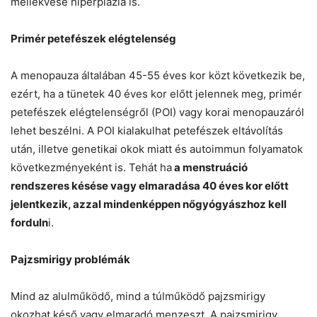
mellékvese hiperplázia is.
Primér petefészek elégtelenség
A menopauza általában 45-55 éves kor közt következik be,
ezért, ha a tünetek 40 éves kor előtt jelennek meg, primér
petefészek elégtelenségről (POI) vagy korai menopauzáról
lehet beszélni. A POI kialakulhat petefészek eltávolítás
után, illetve genetikai okok miatt és autoimmun folyamatok
következményeként is. Tehát ha
a menstruáció
rendszeres késése vagy elmaradása 40 éves kor előtt
jelentkezik, azzal mindenképpen nőgyógyászhoz kell
forduln
i.
Pajzsmirigy problémák
Mind az alulműködő, mind a túlműködő pajzsmirigy
okozhat késő vagy elmaradó menzeszt. A pajzsmirigy