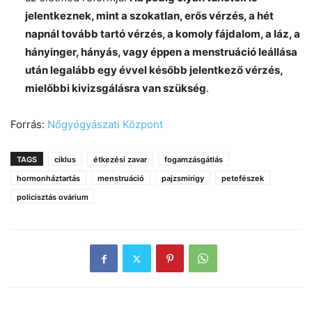
jelentkeznek, mint a szokatlan, erős vérzés, a hét
napnál tovább tartó vérzés, a komoly fájdalom, a láz, a
hányinger, hányás, vagy éppen a menstruáció leállása
után legalább egy évvel később jelentkező vérzés,
mielőbbi kivizsgálásra van szükség
.
Forrás:
Nőgyógyászati Központ
TAGS
ciklus
étkezési zavar
fogamzásgátlás
hormonháztartás
menstruáció
pajzsmirigy
petefészek
policisztás ovárium