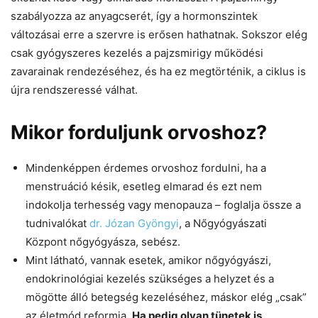
szabályozza az anyagcserét, így a hormonszintek
változásai erre a szervre is erősen hathatnak. Sokszor elég
csak gyógyszeres kezelés a pajzsmirigy működési
zavarainak rendezéséhez, és ha ez megtörténik, a ciklus is
újra rendszeressé válhat.
Mikor forduljunk orvoshoz?
Mindenképpen érdemes orvoshoz fordulni, ha a
menstruáció késik, esetleg elmarad és ezt nem
indokolja terhesség vagy menopauza – foglalja össze a
tudnivalókat
dr. Józan Gyöngyi
, a Nőgyógyászati
Központ nőgyógyásza, sebész.
Mint látható, vannak esetek, amikor nőgyógyászi,
endokrinológiai kezelés szükséges a helyzet és a
mögötte álló betegség kezeléséhez, máskor elég „csak”
az életmód reformja.
Ha pedig olyan tünetek is