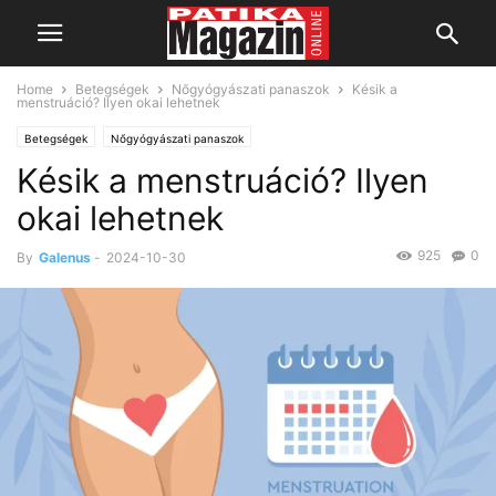
Home
Betegségek
Nőgyógyászati panaszok
Késik a
menstruáció? Ilyen okai lehetnek
Betegségek
Nőgyógyászati panaszok
Késik a menstruáció? Ilyen
okai lehetnek
925
0
By
Galenus
-
2024-10-30