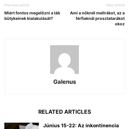
Previous article
Next article
Miért fontos megelőzni a láb
Ami a nőknél mellrákot, az a
bütykeinek kialakulását?
férfiaknál prosztatarákot
okoz
Galenus
RELATED ARTICLES
Június 15-22: Az inkontinencia