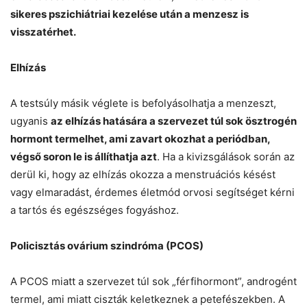
sikeres pszichiátriai kezelése után a menzesz is
visszatérhet.
Elhízás
A testsúly másik véglete is befolyásolhatja a menzeszt,
ugyanis
az elhízás hatására a szervezet túl sok ösztrogén
hormont termelhet, ami zavart okozhat a periódban,
végső soron le is állíthatja azt
. Ha a kivizsgálások során az
derül ki, hogy az elhízás okozza a menstruációs késést
vagy elmaradást, érdemes életmód orvosi segítséget kérni
a tartós és egészséges fogyáshoz.
Policisztás ovárium szindróma (PCOS)
A PCOS miatt a szervezet túl sok „férfihormont”, androgént
termel, ami miatt ciszták keletkeznek a petefészekben. A