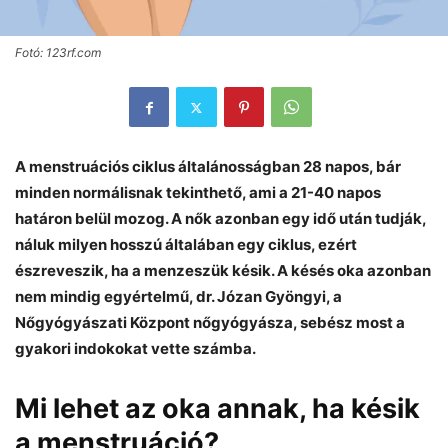
Fotó: 123rf.com
A menstruációs ciklus általánosságban 28 napos, bár
minden normálisnak tekinthető, ami a 21-40 napos
határon belül mozog. A nők azonban egy idő után tudják,
náluk milyen hosszú általában egy ciklus, ezért
észreveszik, ha a menzeszük késik. A késés oka azonban
nem mindig egyértelmű, dr. Józan Gyöngyi, a
Nőgyógyászati Központ nőgyógyásza, sebész most a
gyakori indokokat vette számba.
Mi lehet az oka annak, ha késik
a menstruáció?