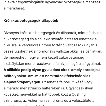
injektált fogamzásgátlók ugyancsak okozhatják a menzesz
elmaradását.
Krónikus betegségek, állapotok
Bizonyos krónikus betegségek és állapotok, mint például a
cukorbetegség és a cöliákia szintén hatással lehetnek a
ciklusra. A vércukorszintben történő változások ugyanis
összefügghetnek a hormonális változásokkal, és bár ritkán,
de megeshet, hogy a nem kezelt cukorbetegség
szabálytalan menstruációval is felhívja magára a figyelmet.
A cöliákia pedig olyan gyulladást okoz, amely károsítja a
bélbolyhokat, ami miatt nem tudnak felszívódni az
alapvető tápanyagok
. Ez lehet a felborult, késő vagy
elmaradó menstruáció hátterében is. Ugyancsak ilyen
következményekkel járhat többek közt a Cushing
szindróma, az Asherman szindróma és a veleszületett