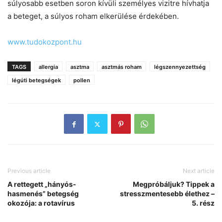
súlyosabb esetben soron kívüli személyes vizitre hívhatja
a beteget, a súlyos roham elkerülése érdekében.
www.tudokozpont.hu
TAGS
allergia
asztma
asztmás roham
légszennyezettség
légúti betegségek
pollen
Previous article
Next article
A rettegett „hányós-
Megpróbáljuk? Tippek a
hasmenés” betegség
stresszmentesebb élethez –
okozója: a rotavírus
5. rész