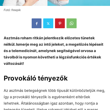
Fotó: freepik
Asztmás roham ritkán jelentkezik előzetes tünetek
nélkül. Ismerje meg az intő jeleket, a megelőzés lépéseit
és a telemedicinát, amelynek segítségével orvosa a
távolból is nyomon követheti a légzésfunkciós értékek
változását!
Provokáló tényezők
Az asztmás betegségnek több típusát különböztetjük meg,
így a provokáló tényezők is egyénenként eltérőek
lehetnek. Általánosságban igaz azonban, hogy rontja a
betegség tüneteit, illetve rohamot idézhet elő a magas