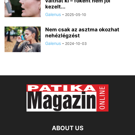
válthat ki – főként nem jól
kezelt...
Galenus
-
2025-05-10
Nem csak az asztma okozhat
nehézlégzést
Galenus
-
2024-10-03
ABOUT US