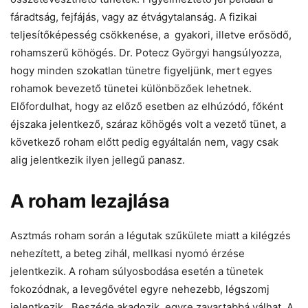
fáradtság, fejfájás, vagy az étvágytalanság. A fizikai
teljesítőképesség csökkenése, a gyakori, illetve erősödő,
rohamszerű köhögés. Dr. Potecz Györgyi hangsúlyozza,
hogy minden szokatlan tünetre figyeljünk, mert egyes
rohamok bevezető tünetei különbözőek lehetnek.
Előfordulhat, hogy az előző esetben az elhúzódó, főként
éjszaka jelentkező, száraz köhögés volt a vezető tünet, a
következő roham előtt pedig egyáltalán nem, vagy csak
alig jelentkezik ilyen jellegű panasz.
A roham lezajlása
Asztmás roham során a légutak szűkülete miatt a kilégzés
nehezített, a beteg zihál, mellkasi nyomó érzése
jelentkezik. A roham súlyosbodása esetén a tünetek
fokozódnak, a levegővétel egyre nehezebb, légszomj
jelentkezik. Beszéde akadozik, egyre zavartabbá válhat. A