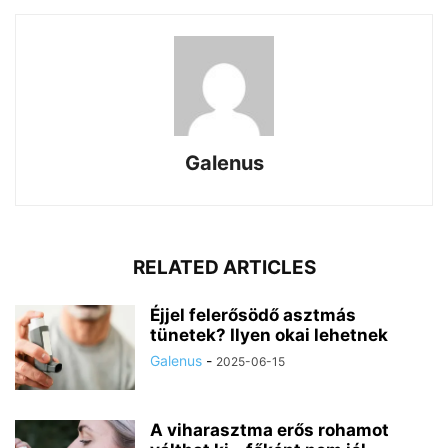
Galenus
RELATED ARTICLES
Éjjel felerősödő asztmás
tünetek? Ilyen okai lehetnek
Galenus
-
2025-06-15
A viharasztma erős rohamot