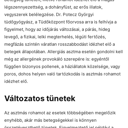
légszennyezettség, a dohányfüst, az erős illatok,
vegyszerek belélegzése. Dr. Potecz Györgyi
tüdőgyógyász, a Tüdőközpont főorvosa arra is felhívja a
figyelmet, hogy az időjárás változásai, a párás, hideg
levegő, a fizikai, lelki megterhelés, légúti fertőzés,
megfázás szintén váratlan rosszabbodást idézhet elő a
betegek állapotában. Allergiás asztma esetén gondolni kell
még az allergének provokáló szerepére is: egyéntől
függően bizonyos pollenek, a háziállatok közelsége, vagy
poros, dohos helyen való tartózkodás is asztmás rohamot
idézhet elő.
Változatos tünetek
Az asztmás rohamot az esetek többségében megelőzik
enyhébb, akár más betegségekkel is könnyen
összetéveszthető tünetek. Figyelmeztető jel például a