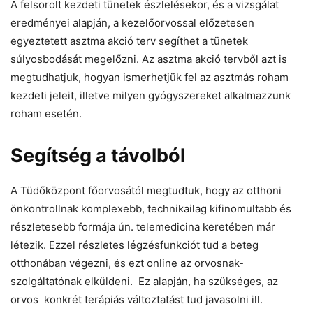
A felsorolt kezdeti tünetek észlelésekor, és a vizsgálat
eredményei alapján, a kezelőorvossal előzetesen
egyeztetett asztma akció terv segíthet a tünetek
súlyosbodását megelőzni. Az asztma akció tervből azt is
megtudhatjuk, hogyan ismerhetjük fel az asztmás roham
kezdeti jeleit, illetve milyen gyógyszereket alkalmazzunk
roham esetén.
Segítség a távolból
A Tüdőközpont főorvosától megtudtuk, hogy az otthoni
önkontrollnak komplexebb, technikailag kifinomultabb és
részletesebb formája ún. telemedicina keretében már
létezik. Ezzel részletes légzésfunkciót tud a beteg
otthonában végezni, és ezt online az orvosnak-
szolgáltatónak elküldeni. Ez alapján, ha szükséges, az
orvos konkrét terápiás változtatást tud javasolni ill.