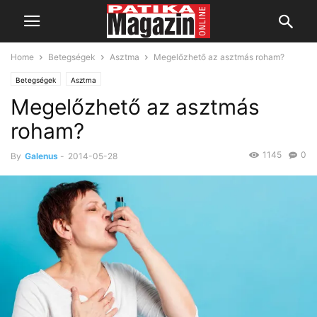
Home
Betegségek
Asztma
Megelőzhető az asztmás roham?
Betegségek
Asztma
Megelőzhető az asztmás
roham?
1145
0
By
Galenus
-
2014-05-28