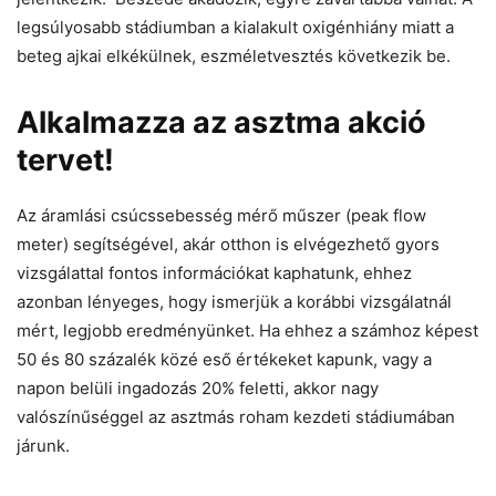
legsúlyosabb stádiumban a kialakult oxigénhiány miatt a
beteg ajkai elkékülnek, eszméletvesztés következik be.
Alkalmazza az asztma akció
tervet!
Az áramlási csúcssebesség mérő műszer (peak flow
meter) segítségével, akár otthon is elvégezhető gyors
vizsgálattal fontos információkat kaphatunk, ehhez
azonban lényeges, hogy ismerjük a korábbi vizsgálatnál
mért, legjobb eredményünket. Ha ehhez a számhoz képest
50 és 80 százalék közé eső értékeket kapunk, vagy a
napon belüli ingadozás 20% feletti, akkor nagy
valószínűséggel az asztmás roham kezdeti stádiumában
járunk.