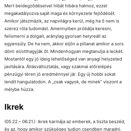
Mert beidegződéseivel hibát hibára halmoz, ezzel
megakadályozva saját maga és környezete fejlődését.
Amikor játszmázik, az napvilágra kerül, még ha ő nem is
szerez róla tudomást. Amennyiben próbálja keresni,
felismerni a dolgait, aránylag gyorsan helyreáll az
egyensúly. De ha nem, akkor eljön a pillanat amikor a sors
dönt: el/otthagyják őt. Mindenhogyan megtanulja a leckét.
Mostantól egy jó ideig lehetőséged van anyagi helyzeted
javítására. Állásváltoztatás, vagy szakmai előrelépés
pénzügyi téren jó eredménnyel jár. Egy új hobbi sokat
lendít hangulatodon. A „csak vagyok, de minek” viszont a
mélybe húzza.
Ikrek
(05.22.– 06.21.) Ikrek karmája az emberek, a tiszta beszéd,
és az, hogy amikor szükséges tudjon csendben maradni.