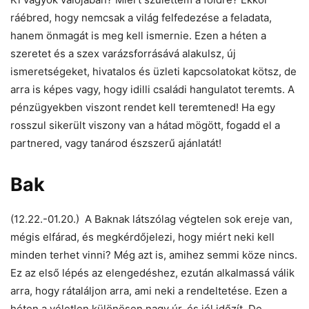
ráébred, hogy nemcsak a világ felfedezése a feladata,
hanem önmagát is meg kell ismernie. Ezen a héten a
szeretet és a szex varázsforrásává alakulsz, új
ismeretségeket, hivatalos és üzleti kapcsolatokat kötsz, de
arra is képes vagy, hogy idilli családi hangulatot teremts. A
pénzügyekben viszont rendet kell teremtened! Ha egy
rosszul sikerült viszony van a hátad mögött, fogadd el a
partnered, vagy tanárod észszerű ajánlatát!
Bak
(12.22.-01.20.) A Baknak látszólag végtelen sok ereje van,
mégis elfárad, és megkérdőjelezi, hogy miért neki kell
minden terhet vinni? Még azt is, amihez semmi köze nincs.
Ez az első lépés az elengedéshez, ezután alkalmassá válik
arra, hogy rátaláljon arra, ami neki a rendeltetése. Ezen a
héten a véletlen különösen nagy úr, és jól időzít. De