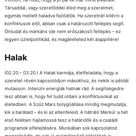
Társaddal, vagy szeretőddel éled meg a szerelmet,
egymás mellett haladva fejlődtök. Ha szeretnél kitérni a
konfliktusok elől, abban csak a határozott fellépés segít.
Öntudat és markáns (de nem erőszakos!) fellépés – ez
legyen üzletpolitikád, és magánéleted két alappillére!
Halak
(02.20.– 03.20.) A Halak karmája, életfeladata, hogy a
szeretet révén kapcsolódjon másokhoz, és nekik is példát
mutasson. Intenzív energiák hatnak rád. A segítségedre
lesz abban is, hogy fel tudd oldani a konfliktusokat az
életedben. A Szűz Mars bolygóállása mindig megmutatja,
kik a barátaid – és ki az ellenfeleid. A hátráló Merkúr a hét
első felében hajlamossá tesz a határidők és a családi
programok elfelejtésére. Munkában sok kapcsolatod
megerősödik, de sok új gyümölcsöző kötelékek is