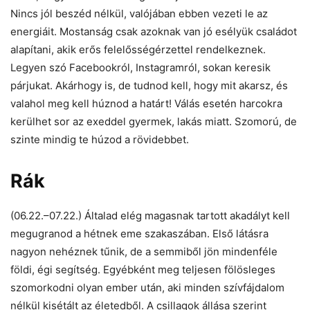
Nincs jól beszéd nélkül, valójában ebben vezeti le az
energiáit. Mostanság csak azoknak van jó esélyük családot
alapítani, akik erős felelősségérzettel rendelkeznek.
Legyen szó Facebookról, Instagramról, sokan keresik
párjukat. Akárhogy is, de tudnod kell, hogy mit akarsz, és
valahol meg kell húznod a határt! Válás esetén harcokra
kerülhet sor az exeddel gyermek, lakás miatt. Szomorú, de
szinte mindig te húzod a rövidebbet.
Rák
(06.22.–07.22.) Általad elég magasnak tartott akadályt kell
megugranod a hétnek eme szakaszában. Első látásra
nagyon nehéznek tűnik, de a semmiből jön mindenféle
földi, égi segítség. Egyébként meg teljesen fölösleges
szomorkodni olyan ember után, aki minden szívfájdalom
nélkül kisétált az életedből. A csillagok állása szerint