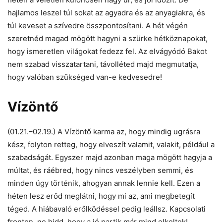
hajlamos leszel túl sokat az agyadra és az anyagiakra, és
túl keveset a szívedre összpontosítani. A hét végén
szeretnéd magad mögött hagyni a szürke hétköznapokat,
hogy ismeretlen világokat fedezz fel. Az elvágyódó Bakot
nem szabad visszatartani, távolléted majd megmutatja,
hogy valóban szükséged van-e kedvesedre!
Vízöntő
(01.21.–02.19.) A Vízöntő karma az, hogy mindig ugrásra
kész, folyton retteg, hogy elveszít valamit, valakit, például a
szabadságát. Egyszer majd azonban maga mögött hagyja a
múltat, és ráébred, hogy nincs veszélyben semmi, és
minden úgy történik, ahogyan annak lennie kell. Ezen a
héten lesz erőd meglátni, hogy mi az, ami megbetegít
téged. A hiábavaló erőlködéssel pedig leállsz. Kapcsolati
fronton, ne hidd, hogy a jó partik már mind elkeltek!