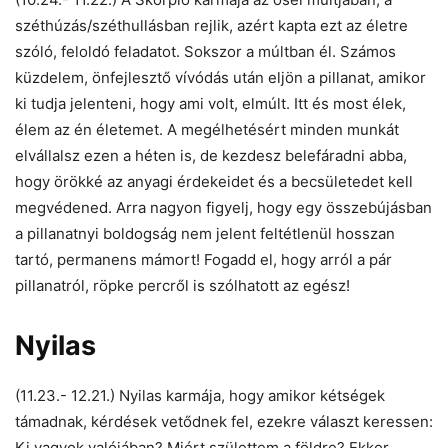
széthúzás/széthullásban rejlik, azért kapta ezt az életre
szóló, feloldó feladatot. Sokszor a múltban él. Számos
küzdelem, önfejlesztő vívódás után eljön a pillanat, amikor
ki tudja jelenteni, hogy ami volt, elmúlt. Itt és most élek,
élem az én életemet. A megélhetésért minden munkát
elvállalsz ezen a héten is, de kezdesz belefáradni abba,
hogy örökké az anyagi érdekeidet és a becsületedet kell
megvédened. Arra nagyon figyelj, hogy egy összebújásban
a pillanatnyi boldogság nem jelent feltétlenül hosszan
tartó, permanens mámort! Fogadd el, hogy arról a pár
pillanatról, röpke percről is szólhatott az egész!
Nyilas
(11.23.- 12.21.) Nyilas karmája, hogy amikor kétségek
támadnak, kérdések vetődnek fel, ezekre választ keressen:
Ki vagyok valójában? Miért születtem a földre? Ekkor