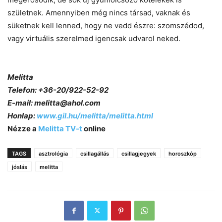
születnek. Amennyiben még nincs társad, vaknak és
süketnek kell lenned, hogy ne vedd észre: szomszédod,
vagy virtuális szerelmed igencsak udvarol neked.
Melitta
Telefon: +36-20/922-52-92
E-mail: melitta@ahol.com
Honlap:
www.gil.hu/melitta/melitta.html
Nézze a
Melitta TV-t
online
TAGS
asztrológia
csillagállás
csillagjegyek
horoszkóp
jóslás
melitta