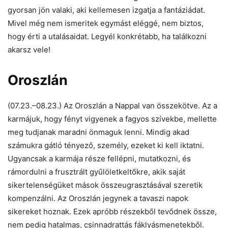
gyorsan jön valaki, aki kellemesen izgatja a fantáziádat.
Mivel még nem ismeritek egymást eléggé, nem biztos,
hogy érti a utalásaidat. Legyél konkrétabb, ha találkozni
akarsz vele!
Oroszlán
(07.23.–08.23.) Az Oroszlán a Nappal van összekötve. Az a
karmájuk, hogy fényt vigyenek a fagyos szívekbe, mellette
meg tudjanak maradni önmaguk lenni. Mindig akad
számukra gátló tényező, személy, ezeket ki kell iktatni.
Ugyancsak a karmája része fellépni, mutatkozni, és
rámordulni a frusztrált gyűlöletkeltőkre, akik saját
sikertelenségüket mások összeugrasztásával szeretik
kompenzálni. Az Oroszlán jegynek a tavaszi napok
sikereket hoznak. Ezek apróbb részekből tevődnek össze,
nem pedig hatalmas, csinnadrattás fáklyásmenetekből.