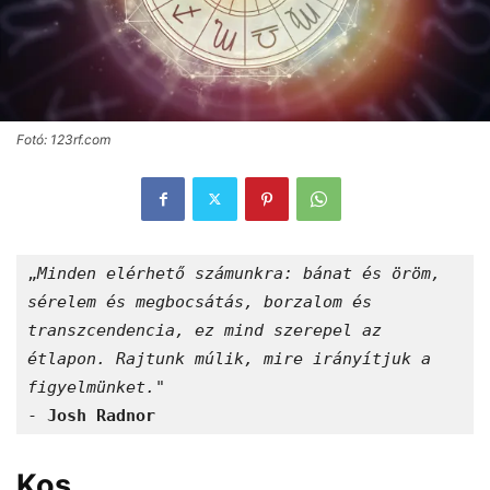
Fotó: 123rf.com
„
Minden elérhető számunkra: bánat és öröm, 
sérelem és megbocsátás, borzalom és 
transzcendencia, ez mind szerepel az 
étlapon. Rajtunk múlik, mire irányítjuk a 
figyelmünket.
"

- 
Josh Radnor
Kos