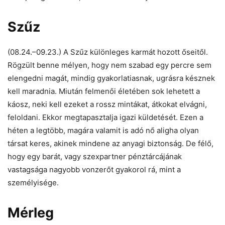
Szűz
(08.24.–09.23.) A Szűz különleges karmát hozott őseitől.
Rögzült benne mélyen, hogy nem szabad egy percre sem
elengedni magát, mindig gyakorlatiasnak, ugrásra késznek
kell maradnia. Miután felmenői életében sok lehetett a
káosz, neki kell ezeket a rossz mintákat, átkokat elvágni,
feloldani. Ekkor megtapasztalja igazi küldetését. Ezen a
héten a legtöbb, magára valamit is adó nő aligha olyan
társat keres, akinek mindene az anyagi biztonság. De félő,
hogy egy barát, vagy szexpartner pénztárcájának
vastagsága nagyobb vonzerőt gyakorol rá, mint a
személyisége.
Mérleg