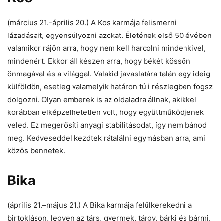
(március 21.-április 20.) A Kos karmája felismerni
lázadásait, egyensúlyozni azokat. Életének első 50 évében
valamikor rájön arra, hogy nem kell harcolni mindenkivel,
mindenért. Ekkor áll készen arra, hogy békét kössön
önmagával és a világgal. Valakid javaslatára talán egy ideig
külföldön, esetleg valamelyik határon túli részlegben fogsz
dolgozni. Olyan emberek is az oldaladra állnak, akikkel
korábban elképzelhetetlen volt, hogy együttműködjenek
veled. Ez megerősíti anyagi stabilitásodat, így nem bánod
meg. Kedveseddel kezdtek rátalálni egymásban arra, ami
közös bennetek.
Bika
(április 21.–május 21.) A Bika karmája felülkerekedni a
birtokláson, legyen az társ, gyermek, tárgy, bárki és bármi.