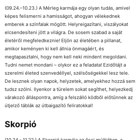
(09.24.–10.23.) A Mérleg karmája egy olyan tudás, amivel
képes felismerni a hamisságot, ahogyan vélekednek
emberek a színfalak mögött. Helyreigazítani, viszályokat
elcsendesíteni jött a világra. De sosem szabad a saját
életéről megfeledkeznie! Eljön az életében a pillanat,
amikor keményen ki kell állnia önmagáért, és
megtapasztalni, hogy nem kell neki mindent megoldani.
Tudni nemet mondani – olykor ez a feladata! Ezidőtájt a
szerelmi életed szenvedéllyel, szélsőségekkel lesz tele.
De lesznek olyan napok, helyzetek, amelyekhez hozzá sem
tudsz szólni. Ilyenkor a türelem sokat segíthet, helyezkedj
várakozó álláspontra, amíg a felszálló ködből előtűnnek az
útjelző táblák az útbaigazító feliratokkal!
Skorpió
(10.24.- 11.22.) A Skorpió karmája az ősei múltjában, a