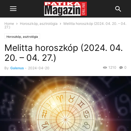
Home
Horoszkóp, asztrológia
Melitta horoszkóp (2024. 04. 20. – 04.
27.)
Horoszkóp, asztrológia
Melitta horoszkóp (2024. 04.
20. – 04. 27.)
1210
0
By
Galenus
-
2024-04-20