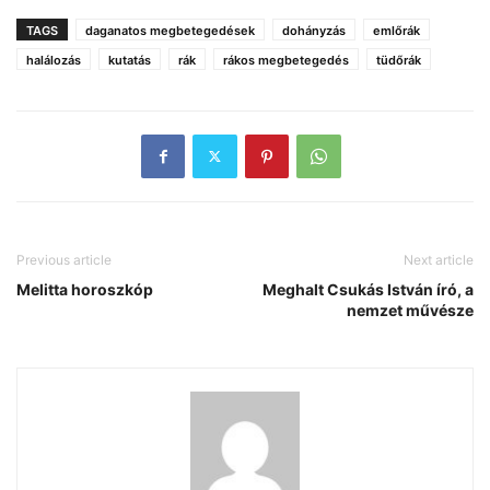
TAGS
daganatos megbetegedések
dohányzás
emlőrák
halálozás
kutatás
rák
rákos megbetegedés
tüdőrák
Previous article
Next article
Melitta horoszkóp
Meghalt Csukás István író, a
nemzet művésze