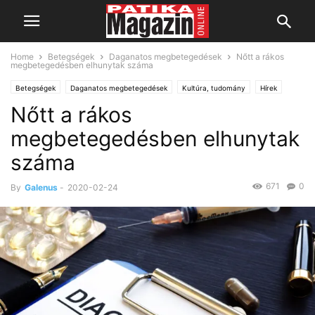
Home
Betegségek
Daganatos megbetegedések
Nőtt a rákos
megbetegedésben elhunytak száma
Betegségek
Daganatos megbetegedések
Kultúra, tudomány
Hírek
Nőtt a rákos
megbetegedésben elhunytak
száma
671
0
By
Galenus
-
2020-02-24