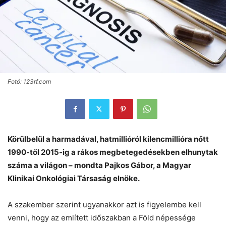
Fotó: 123rf.com
Körülbelül a harmadával, hatmillióról kilencmillióra nőtt
1990-től 2015-ig a rákos megbetegedésekben elhunytak
száma a világon – mondta Pajkos Gábor, a Magyar
Klinikai Onkológiai Társaság elnöke.
A szakember szerint ugyanakkor azt is figyelembe kell
venni, hogy az említett időszakban a Föld népessége