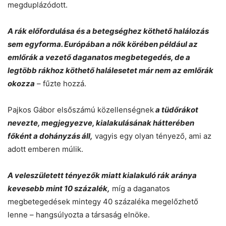
megduplázódott.
A rák előfordulása és a betegséghez köthető halálozás
sem egyforma. Európában a nők körében például az
emlőrák a vezető daganatos megbetegedés, de a
legtöbb rákhoz köthető halálesetet már nem az emlőrák
okozza
– fűzte hozzá.
Pajkos Gábor elsőszámú közellenségnek
a tüdőrákot
nevezte, megjegyezve, kialakulásának hátterében
főként a dohányzás áll,
vagyis egy olyan tényező, ami az
adott emberen múlik.
A veleszületett tényezők miatt kialakuló rák aránya
kevesebb mint 10 százalék,
míg a daganatos
megbetegedések mintegy 40 százaléka megelőzhető
lenne – hangsúlyozta a társaság elnöke.