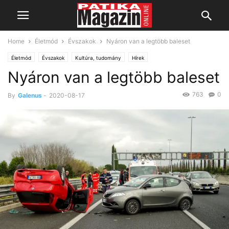
Home
Életmód
Évszakok
Nyáron van a legtöbb baleset
Életmód
Évszakok
Kultúra, tudomány
Hírek
Nyáron van a legtöbb baleset
763
0
By
Galenus
-
2020-08-17