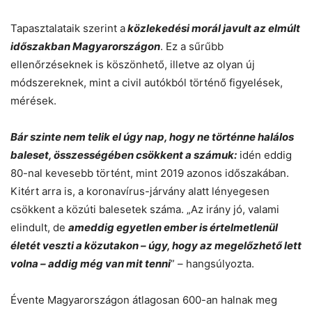
Tapasztalataik szerint a
közlekedési morál javult az elmúlt
időszakban Magyarországon
. Ez a sűrűbb
ellenőrzéseknek is köszönhető, illetve az olyan új
módszereknek, mint a civil autókból történő figyelések,
mérések.
Bár szinte nem telik el úgy nap, hogy ne történne halálos
baleset, összességében csökkent a számuk:
idén eddig
80-nal kevesebb történt, mint 2019 azonos időszakában.
Kitért arra is, a koronavírus-járvány alatt lényegesen
csökkent a közúti balesetek száma. „Az irány jó, valami
elindult, de
ameddig egyetlen ember is értelmetlenül
életét veszti a közutakon – úgy, hogy az megelőzhető lett
volna – addig még van mit tenni
” – hangsúlyozta.
Évente Magyarországon átlagosan 600-an halnak meg