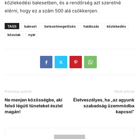
közlekedési balesetben, és a rendőrség azt szeretné
elérni, hogy ez a szám 500 alá csökkenjen.
TAGS
baleset
belesetmegelőzés
halálozás
közlekedés
közutak
nyár
Previous article
Next article
Ne menjen közösségbe, aki
Életveszélyes, ha „az agyunk
felső légúti tüneteket észlel
szabadság üzemmódba
magán!
kapcsol”