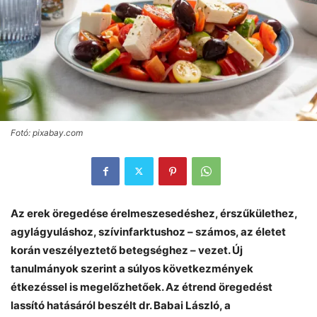
Fotó: pixabay.com
Az erek öregedése érelmeszesedéshez, érszűkülethez,
agylágyuláshoz, szívinfarktushoz – számos, az életet
korán veszélyeztető betegséghez – vezet. Új
tanulmányok szerint a súlyos következmények
étkezéssel is megelőzhetőek. Az étrend öregedést
lassító hatásáról beszélt dr. Babai László, a