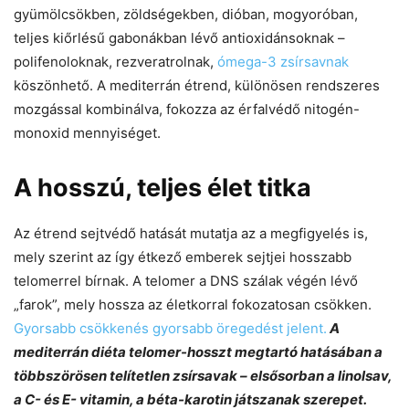
gyümölcsökben, zöldségekben, dióban, mogyoróban,
teljes kiőrlésű gabonákban lévő antioxidánsoknak –
polifenoloknak, rezveratrolnak,
ómega
-3 zsírsavnak
köszönhető. A mediterrán étrend, különösen rendszeres
mozgással kombinálva, fokozza az érfalvédő nitogén-
monoxid mennyiséget.
A hosszú, teljes élet titka
Az étrend sejtvédő hatását mutatja az a megfigyelés is,
mely szerint az így étkező emberek sejtjei hosszabb
telomerrel bírnak. A telomer a DNS szálak végén lévő
„farok”, mely hossza az életkorral fokozatosan csökken.
Gyorsabb csökkenés gyorsabb öregedést jelent.
A
mediterrán diéta telomer-hosszt megtartó hatásában a
többszörösen telítetlen zsírsavak – elsősorban a linolsav,
a C- és E- vitamin, a béta-karotin játszanak szerepet.