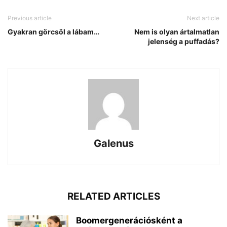
Previous article
Next article
Gyakran görcsöl a lábam…
Nem is olyan ártalmatlan
jelenség a puffadás?
Galenus
RELATED ARTICLES
Boomergenerációsként a