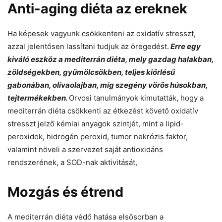
Anti-aging diéta az ereknek
Ha képesek vagyunk csökkenteni az oxidatív stresszt,
azzal jelentősen lassítani tudjuk az öregedést.
Erre egy
kiváló eszköz a mediterrán diéta, mely gazdag halakban,
zöldségekben, gyümölcsökben, teljes kiőrlésű
gabonában, olívaolajban, míg szegény vörös húsokban,
tejtermékekben.
Orvosi tanulmányok kimutatták, hogy a
mediterrán diéta csökkenti az étkezést követő oxidatív
stresszt jelző kémiai anyagok szintjét, mint a lipid-
peroxidok, hidrogén peroxid, tumor nekrózis faktor,
valamint növeli a szervezet saját antioxidáns
rendszerének, a SOD-nak aktivitását,
Mozgás és étrend
A mediterrán diéta védő hatása elsősorban a