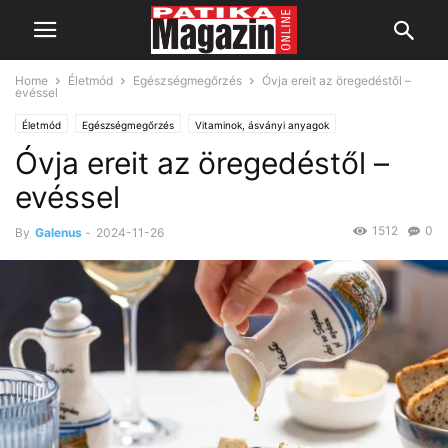
Home
Életmód
Egészségmegőrzés
Óvja ereit az öregedéstől –
evéssel
Életmód
Egészségmegőrzés
Vitaminok, ásványi anyagok
Óvja ereit az öregedéstől –
evéssel
1512
0
By
Galenus
-
2024-11-26