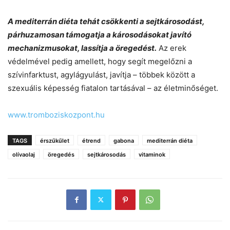
A mediterrán diéta tehát csökkenti a sejtkárosodást,
párhuzamosan támogatja a károsodásokat javító
mechanizmusokat, lassítja a öregedést.
Az erek
védelmével pedig amellett, hogy segít megelőzni a
szívinfarktust, agylágyulást, javítja – többek között a
szexuális képesség fiatalon tartásával – az életminőséget.
www.tromboziskozpont.hu
TAGS
érszűkűlet
étrend
gabona
mediterrán diéta
olívaolaj
öregedés
sejtkárosodás
vitaminok