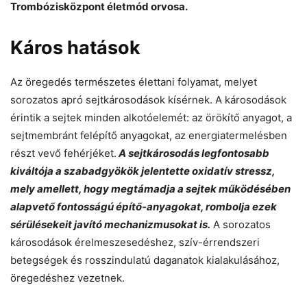
Trombózisközpont életmód orvosa.
Káros hatások
Az öregedés természetes élettani folyamat, melyet
sorozatos apró sejtkárosodások kísérnek. A károsodások
érintik a sejtek minden alkotóelemét: az örökítő anyagot, a
sejtmembránt felépítő anyagokat, az energiatermelésben
részt vevő fehérjéket.
A sejtkárosodás legfontosabb
kiváltója a szabadgyökök jelentette oxidatív stressz,
mely amellett, hogy megtámadja a sejtek működésében
alapvető fontosságú építő-anyagokat, rombolja ezek
sérülésekeit javító mechanizmusokat is.
A sorozatos
károsodások érelmeszesedéshez, szív-érrendszeri
betegségek és rosszindulatú daganatok kialakulásához,
öregedéshez vezetnek.