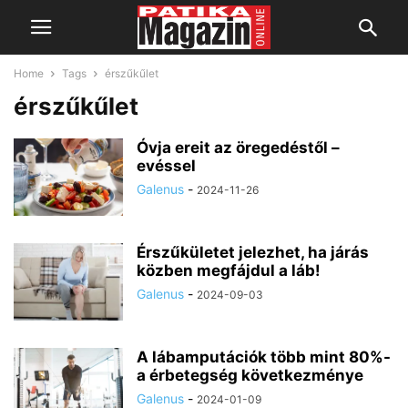
Home
Tags
érszűkűlet
érszűkűlet
Óvja ereit az öregedéstől –
evéssel
Galenus
-
2024-11-26
Érszűkületet jelezhet, ha járás
közben megfájdul a láb!
Galenus
-
2024-09-03
A lábamputációk több mint 80%-
a érbetegség következménye
Galenus
-
2024-01-09