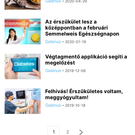
Galenus
-
2020-04-29
Az érszűkület lesz a
középpontban a februári
Semmelweis Egészségnapon
Galenus
-
2020-01-19
Végtagmentő applikáció segíti a
megelőzést
Galenus
-
2019-12-06
Felhívás! Érszűkületes voltam,
meggyógyultam!
Galenus
-
2019-10-18
1
2