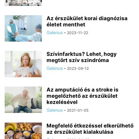
Az érszűkület korai diagnózisa
életet menthet
Galenus
-
2023-11-22
Szívinfarktus? Lehet, hogy
megtört szív szindróma
Galenus
-
2023-09-12
Az amputáció és a stroke is
megelőzhető az érszűkület
kezelésével
Galenus
-
2021-01-05
Megfelelő étkezéssel elkerülhető
az érszűkület kialakulása