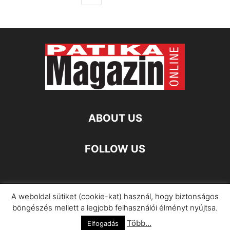
ABOUT US
FOLLOW US
A weboldal sütiket (cookie-kat) használ, hogy biztonságos
Impresszum
Adatkezelési Információ
böngészés mellett a legjobb felhasználói élményt nyújtsa.
Több...
©
Elfogadás