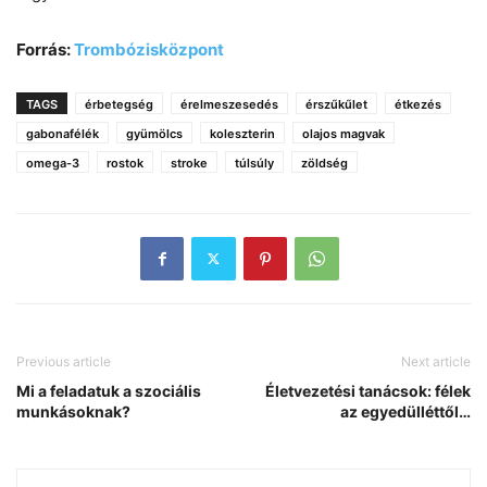
Forrás:
Trombózisközpont
TAGS
érbetegség
érelmeszesedés
érszűkűlet
étkezés
gabonafélék
gyümölcs
koleszterin
olajos magvak
omega-3
rostok
stroke
túlsúly
zöldség
Previous article
Next article
Mi a feladatuk a szociális
Életvezetési tanácsok: félek
munkásoknak?
az egyedülléttől…