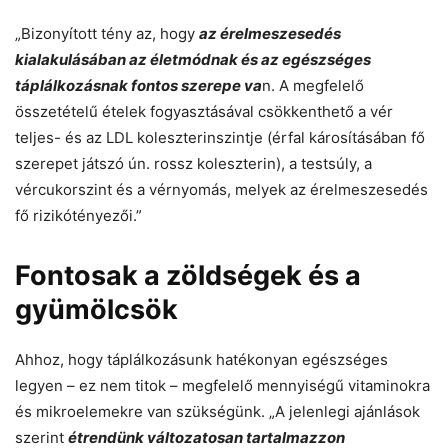
„Bizonyított tény az, hogy
az érelmeszesedés
kialakulásában az életmódnak és az egészséges
táplálkozásnak fontos szerepe va
n. A megfelelő
összetételű ételek fogyasztásával csökkenthető a vér
teljes- és az LDL koleszterinszintje (érfal károsításában fő
szerepet játszó ún. rossz koleszterin), a testsúly, a
vércukorszint és a vérnyomás, melyek az érelmeszesedés
fő rizikótényezői.”
Fontosak a zöldségek és a
gyümölcsök
Ahhoz, hogy táplálkozásunk hatékonyan egészséges
legyen – ez nem titok – megfelelő mennyiségű vitaminokra
és mikroelemekre van szükségünk. „A jelenlegi ajánlások
szerint
étrendünk változatosan tartalmazzon