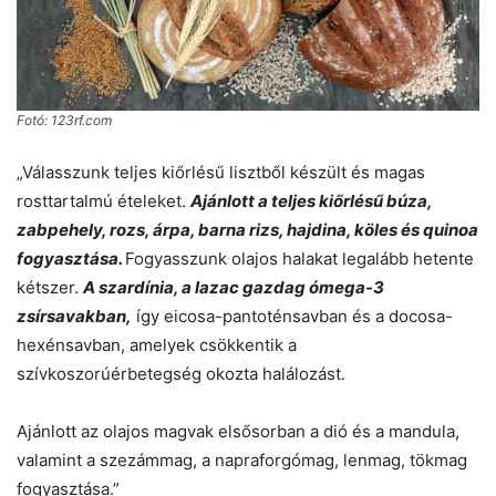
Fotó: 123rf.com
„Válasszunk teljes kiőrlésű lisztből készült és magas
rosttartalmú ételeket.
Ajánlott a teljes kiőrlésű búza,
zabpehely, rozs, árpa, barna rizs, hajdina, köles és quinoa
fogyasztása.
Fogyasszunk olajos halakat legalább hetente
kétszer.
A szardínia, a lazac gazdag ómega-3
zsírsavakban,
így eicosa-pantoténsavban és a docosa-
hexénsavban, amelyek csökkentik a
szívkoszorúérbetegség okozta halálozást.
Ajánlott az olajos magvak elsősorban a dió és a mandula,
valamint a szezámmag, a napraforgómag, lenmag, tökmag
fogyasztása.”