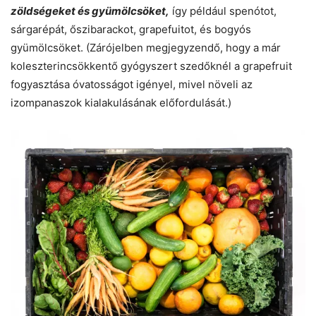
zöldségeket és gyümölcsöket,
így például spenótot,
sárgarépát, őszibarackot, grapefuitot, és bogyós
gyümölcsöket. (Zárójelben megjegyzendő, hogy a már
koleszterincsökkentő gyógyszert szedőknél a grapefruit
fogyasztása óvatosságot igényel, mivel növeli az
izompanaszok kialakulásának előfordulását.)