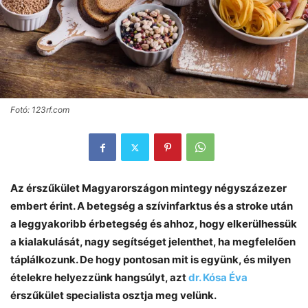
Fotó: 123rf.com
Az érszűkület Magyarországon mintegy négyszázezer
embert érint. A betegség a szívinfarktus és a stroke után
a leggyakoribb érbetegség és ahhoz, hogy elkerülhessük
a kialakulását, nagy segítséget jelenthet, ha megfelelően
táplálkozunk. De hogy pontosan mit is együnk, és milyen
ételekre helyezzünk hangsúlyt, azt
dr. Kósa Éva
érszűkület specialista osztja meg velünk.