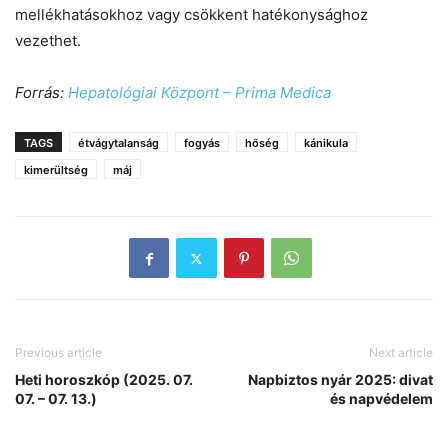
mellékhatásokhoz vagy csökkent hatékonysághoz
vezethet.
Forrás:
Hepatológiai Központ – Prima Medica
TAGS
étvágytalanság
fogyás
hőség
kánikula
kimerültség
máj
Previous article
Next article
Heti horoszkóp (2025. 07.
Napbiztos nyár 2025: divat
07. – 07. 13.)
és napvédelem