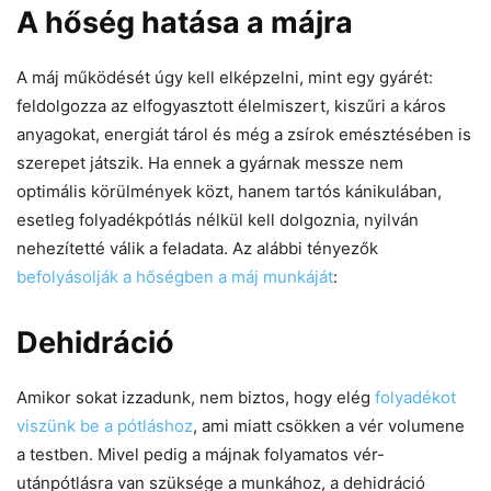
A hőség hatása a májra
A máj működését úgy kell elképzelni, mint egy gyárét:
feldolgozza az elfogyasztott élelmiszert, kiszűri a káros
anyagokat, energiát tárol és még a zsírok emésztésében is
szerepet játszik. Ha ennek a gyárnak messze nem
optimális körülmények közt, hanem tartós kánikulában,
esetleg folyadékpótlás nélkül kell dolgoznia, nyilván
nehezítetté válik a feladata. Az alábbi tényezők
befolyásolják a hőségben a máj munkáját
:
Dehidráció
Amikor sokat izzadunk, nem biztos, hogy elég
folyadékot
viszünk be a pótláshoz
, ami miatt csökken a vér volumene
a testben. Mivel pedig a májnak folyamatos vér-
utánpótlásra van szüksége a munkához, a dehidráció