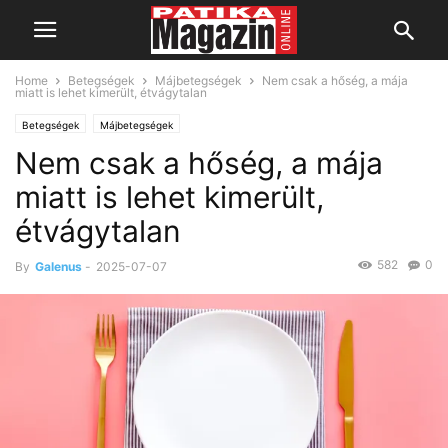
Home
Betegségek
Májbetegségek
Nem csak a hőség, a mája
miatt is lehet kimerült, étvágytalan
Betegségek
Májbetegségek
Nem csak a hőség, a mája
miatt is lehet kimerült,
étvágytalan
582
0
By
Galenus
-
2025-07-07