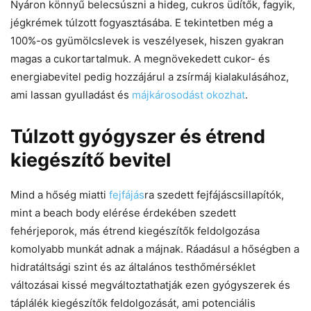
Nyáron könnyű belecsúszni a hideg, cukros üdítők, fagyik,
jégkrémek túlzott fogyasztásába. E tekintetben még a
100%-os gyümölcslevek is veszélyesek, hiszen gyakran
magas a cukortartalmuk. A megnövekedett cukor- és
energiabevitel pedig hozzájárul a zsírmáj kialakulásához,
ami lassan gyulladást és
májkárosodást okozhat
.
Túlzott gyógyszer és étrend
kiegészítő bevitel
Mind a hőség miatti
fejfájás
ra szedett fejfájáscsillapítók,
mint a beach body elérése érdekében szedett
fehérjeporok, más étrend kiegészítők feldolgozása
komolyabb munkát adnak a májnak. Ráadásul a hőségben a
hidratáltsági szint és az általános testhőmérséklet
változásai kissé megváltoztathatják ezen gyógyszerek és
táplálék kiegészítők feldolgozását, ami potenciális