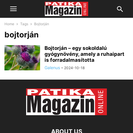
Home
Tags
Bojtorján
bojtorján
Bojtorján – egy sokoldalú
gyógynövény, amely a ruhaipart
is forradalmasította
Galenus
-
2024-10-18
ABOUT US