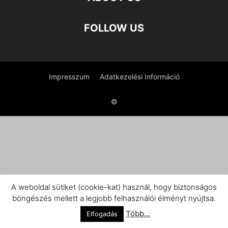
FOLLOW US
Impresszum
Adatkezelési Információ
©
A weboldal sütiket (cookie-kat) használ, hogy biztonságos
böngészés mellett a legjobb felhasználói élményt nyújtsa.
Több...
Elfogadás