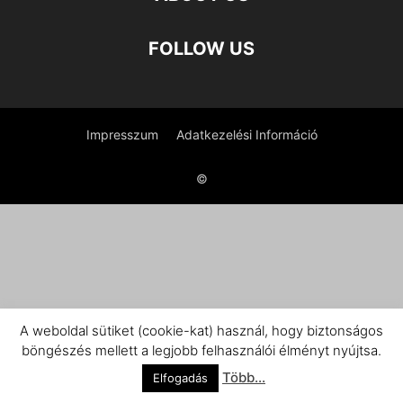
FOLLOW US
Impresszum
Adatkezelési Információ
©
A weboldal sütiket (cookie-kat) használ, hogy biztonságos
böngészés mellett a legjobb felhasználói élményt nyújtsa.
Több...
Elfogadás