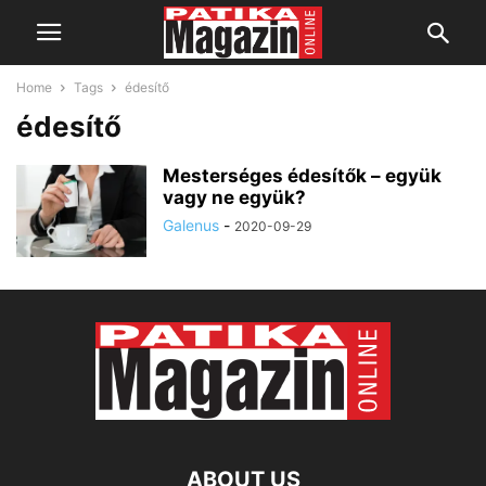
Home
Tags
édesítő
édesítő
Mesterséges édesítők – együk
vagy ne együk?
Galenus
-
2020-09-29
ABOUT US