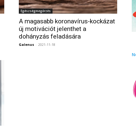
Egészségmegőrzés
A magasabb koronavírus-kockázat
új motivációt jelenthet a
dohányzás feladására
0
Galenus
-
2021-11-18
0
N
l