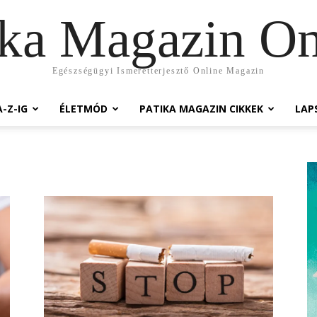
ika Magazin On
Egészségügyi Ismeretterjesztő Online Magazin
-Z-IG
ÉLETMÓD
PATIKA MAGAZIN CIKKEK
LAP