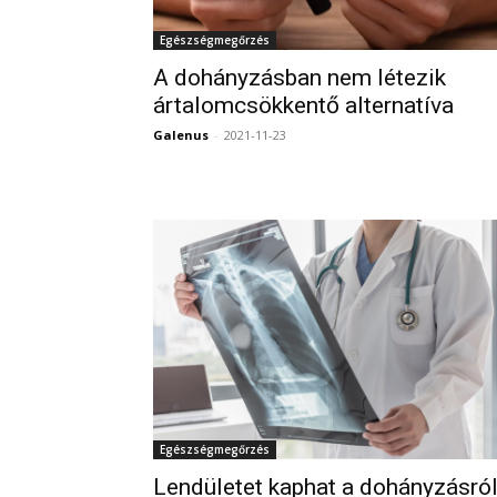
Egészségmegőrzés
A dohányzásban nem létezik
ártalomcsökkentő alternatíva
Galenus
-
2021-11-23
Egészségmegőrzés
Lendületet kaphat a dohányzásró