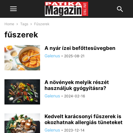
Home
Tags
Fűszerek
fűszerek
A nyár ízei befőttesüvegben
Galenus
-
2025-08-21
A növények melyik részét
használjuk gyógyításra?
Galenus
-
2024-02-16
Kedvelt karácsonyi fűszerek is
okozhatnak allergiás tüneteket
Galenus
-
2023-12-14