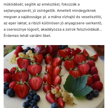
működését, segítik az emésztést, fokozzák a
sejtanyagcserét, jó zsírégetők. Amellett mindegyiknek
megvan a sajátossága: pl. a málna vízhajtó és vesetisztító,
az eper laktat, a ribizli különösen jó anyagcsere-serkentő,
a cseresznye lúgosít, akadályozza a zsírok felszívódását…
Érdemes tehát variálni őket.