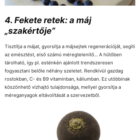
4. Fekete retek: a máj
„szakértője”
Tisztítja a májat, gyorsítja a májsejtek regenerációját, segíti
az emésztést, első számú méregtelenítő… A hűtőben
tárolható, így pl. esténkén ajánlott trendszeresen
fogyasztani belőle néhány szeletet. Rendkívül gazdag
rostokban, C- és B9 vitaminban, káliumban. Ez utóbbinak
köszönhető vízhajtó tulajdonsága, mellyel gyorsítja a
méreganyagok eltávolítását a szervezetből.