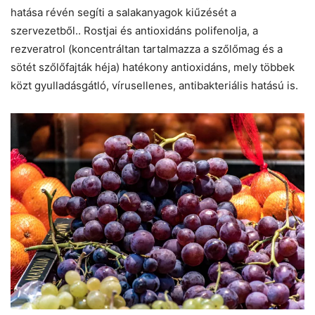
hatása révén segíti a salakanyagok kiűzését a
szervezetből.. Rostjai és antioxidáns polifenolja, a
rezveratrol (koncentráltan tartalmazza a szőlőmag és a
sötét szőlőfajták héja)
hatékony antioxidáns, mely többek
közt gyulladásgátló, vírusellenes, antibakteriális hatású is.