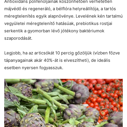
Antioxidáns polifenoljainak köszönhetően verhetetlen
májvédő és regeneráló, a bélflóra helyreállítója, a tartós
méregtelenítés egyik alapnövénye. Levelének kén tartalmú
vegyületei méregtelenítő hatásúak, prebiotikus rostjai
serkentik a gyomorban lévő jótékony baktériumok
szaporodását.
Legjobb, ha az articsókát 10 percig gőzöljük (vízben főzve
tápanyagainak akár 40%-át is elveszítheti), de ideális
esetben nyersen fogyasszuk.