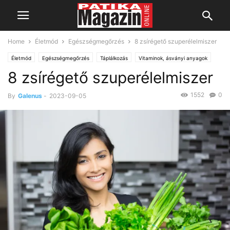
Home
Életmód
Egészségmegőrzés
8 zsírégető szuperélelmiszer
Életmód
Egészségmegőrzés
Táplálkozás
Vitaminok, ásványi anyagok
8 zsírégető szuperélelmiszer
1552
0
By
Galenus
-
2023-09-05