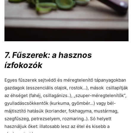
7. Fűszerek: a hasznos
ízfokozók
Egyes fűszerek sejtvédő és méregtelenítő tápanyagokban
gazdagok (esszenciális olajok, rostok…), mások csillapítják
az éhséget (fahéj, csillagánizs..), „szuper-méregtelenítők”,
gyulladáscsökkentők (kurkuma, gyömbér…) vagy bél-
májtisztító hatásúk (koriander, fokhagyma, mustármag,
szegfűszeg, petrezselyem, rozmaring..). Só helyett
használjuk őket: illatosabb lesz az étel és kisebb a