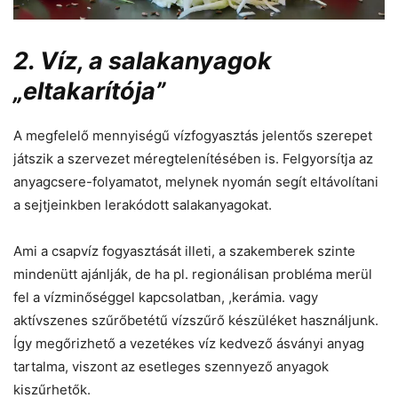
2. Víz, a salakanyagok
„eltakarítója”
A megfelelő mennyiségű vízfogyasztás jelentős szerepet
játszik a szervezet méregtelenítésében is. Felgyorsítja az
anyagcsere-folyamatot, melynek nyomán segít eltávolítani
a sejtjeinkben lerakódott salakanyagokat.
Ami a csapvíz fogyasztását illeti, a szakemberek szinte
mindenütt ajánlják, de ha pl. regionálisan probléma merül
fel a vízminőséggel kapcsolatban, ,kerámia. vagy
aktívszenes szűrőbetétű vízszűrő készüléket használjunk.
Így megőrizhető a vezetékes víz kedvező ásványi anyag
tartalma, viszont az esetleges szennyező anyagok
kiszűrhetők.