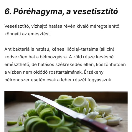
6. Póréhagyma, a vesetisztító
Vesetisztító, vízhajtó hatása révén kiváló méregtelenítő,
könnyíti az emésztést.
Antibakteriális hatású, kénes illóolaj-tartalma (allicin)
kedvezően hat a bélmozgásra. A zöld része kevésbé
emészthető, de hatásos székrekedés ellen, köszönhetően
a vízben nem oldódó rosttartalmának. Érzékeny
bélrendszer esetén csak a fehér részét fogyasszuk.