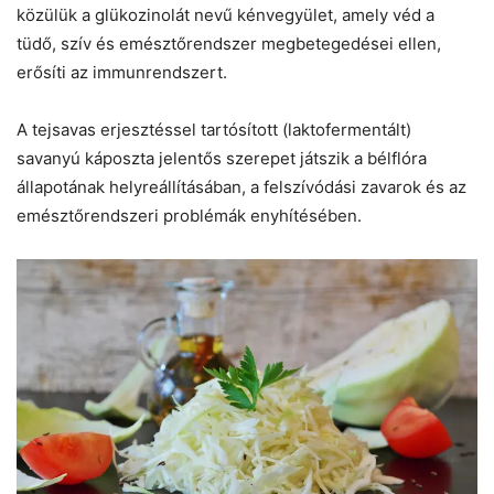
közülük a glükozinolát nevű kénvegyület, amely véd a
tüdő, szív és emésztőrendszer megbetegedései ellen,
erősíti az immunrendszert.
A tejsavas erjesztéssel tartósított (laktofermentált)
savanyú káposzta jelentős szerepet játszik a bélflóra
állapotának helyreállításában, a felszívódási zavarok és az
emésztőrendszeri problémák enyhítésében.