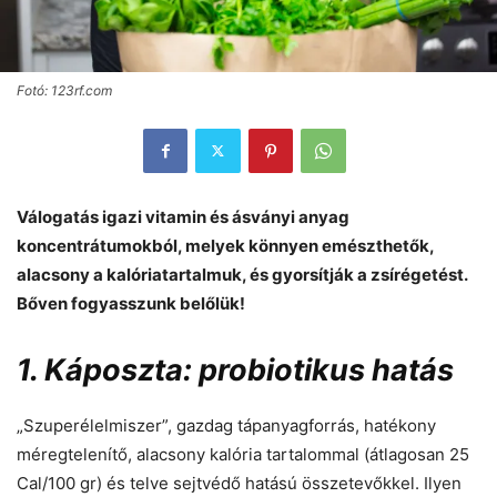
Fotó: 123rf.com
Válogatás igazi vitamin és ásványi anyag
koncentrátumokból, melyek könnyen emészthetők,
alacsony a kalóriatartalmuk, és gyorsítják a zsírégetést.
Bőven fogyasszunk belőlük!
1. Káposzta: probiotikus hatás
„Szuperélelmiszer”, gazdag tápanyagforrás, hatékony
méregtelenítő, alacsony kalória tartalommal (átlagosan 25
Cal/100 gr) és telve sejtvédő hatású összetevőkkel. Ilyen