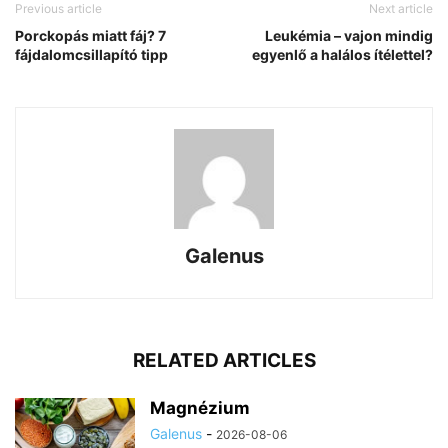
Previous article
Next article
Porckopás miatt fáj? 7
Leukémia – vajon mindig
fájdalomcsillapító tipp
egyenlő a halálos ítélettel?
Galenus
RELATED ARTICLES
Magnézium
Galenus
-
2026-08-06