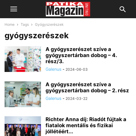
Home
Tags
Gyógyszerészek
gyógyszerészek
A gyógyszerészet szíve a
gyógyszertárban dobog – 4.
rész/3.
Galenus
-
2024-06-03
A gyógyszerészet szíve a
gyógyszertárban dobog – 2. rész
Galenus
-
2024-03-22
Richter Anna díj: Riadót fújtak a
fiatalok mentális és fizikai
jóllétéért...