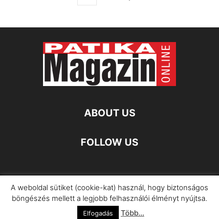
ABOUT US
FOLLOW US
A weboldal sütiket (cookie-kat) használ, hogy biztonságos
Impresszum
Adatkezelési Információ
böngészés mellett a legjobb felhasználói élményt nyújtsa.
Több...
©
Elfogadás