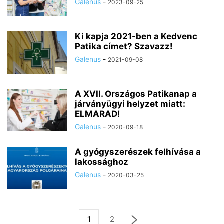
Galenus
-
2023-09-25
Ki kapja 2021-ben a Kedvenc
Patika címet? Szavazz!
Galenus
-
2021-09-08
A XVII. Országos Patikanap a
járványügyi helyzet miatt:
ELMARAD!
Galenus
-
2020-09-18
A gyógyszerészek felhívása a
lakossághoz
Galenus
-
2020-03-25
1
2