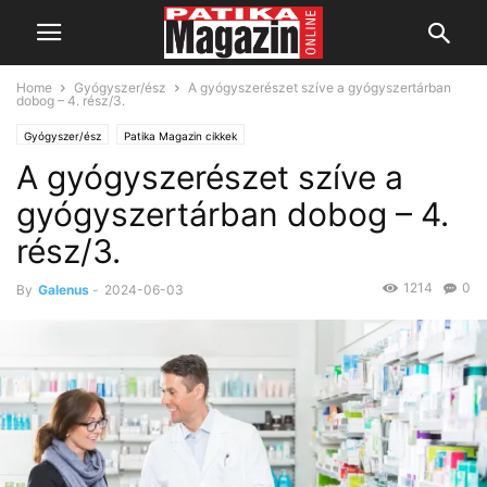
Home
Gyógyszer/ész
A gyógyszerészet szíve a gyógyszertárban
dobog – 4. rész/3.
Gyógyszer/ész
Patika Magazin cikkek
A gyógyszerészet szíve a
Gyógyszerészi értékek, gyógyszerészi értékrend
gyógyszertárban dobog – 4.
rész/3.
1214
0
By
Galenus
-
2024-06-03