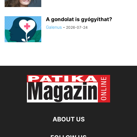
A gondolat is gyógyíthat?
Galenus
-
2026-07-24
ABOUT US