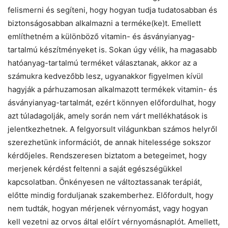
felismerni és segíteni, hogy hogyan tudja tudatosabban és
biztonságosabban alkalmazni a terméke(ke)t. Emellett
említhetném a különböző vitamin- és ásványianyag-
tartalmú készítményeket is. Sokan úgy vélik, ha magasabb
hatóanyag-tartalmú terméket választanak, akkor az a
számukra kedvezőbb lesz, ugyanakkor figyelmen kívül
hagyják a párhuzamosan alkalmazott termékek vitamin- és
ásványianyag-tartalmát, ezért könnyen előfordulhat, hogy
azt túladagolják, amely során nem várt mellékhatások is
jelentkezhetnek. A felgyorsult világunkban számos helyről
szerezhetünk információt, de annak hitelessége sokszor
kérdőjeles. Rendszeresen biztatom a betegeimet, hogy
merjenek kérdést feltenni a saját egészségükkel
kapcsolatban. Önkényesen ne változtassanak terápiát,
előtte mindig forduljanak szakemberhez. Előfordult, hogy
nem tudták, hogyan mérjenek vérnyomást, vagy hogyan
kell vezetni az orvos által előírt vérnyomásnaplót. Amellett,