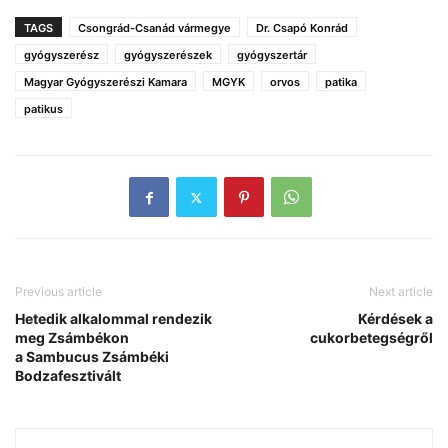
TAGS
Csongrád-Csanád vármegye
Dr. Csapó Konrád
gyógyszerész
gyógyszerészek
gyógyszertár
Magyar Gyógyszerészi Kamara
MGYK
orvos
patika
patikus
Previous article
Next article
Hetedik alkalommal rendezik
Kérdések a
meg Zsámbékon
cukorbetegségről
a
Sambucus Zsámbéki
Bodzafesztivált