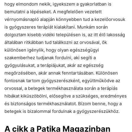
hogy elmondom nekik, igyekszem a gyakorlatban is
bemutatni a lépéseket. A megfelelően vezetett
vérnyomásnapló alapján könnyebben tud a kezelőorvosuk
is gyógyszeres terápiát kialakítani. Munkám során
dolgoztam kisebb vidéki településen is, az itt élő lakosság
általában ritkábban tud találkozni az orvosával, ők
különösen igénylik, hogy olyan egészségügyi
szakemberhez tudjanak fordulni, aki segíti a
gyógyulásukat, a terápiájukat, akár az egészség
megőrzésében, akár annak fenntartásában. Különösen
fontosnak tartom gyógyszerészként, együttműködve az
orvossal, a betegek termékhasználata során a terápiás
hibákat kiküszöbölni, elősegítve a szükséges, eredményes
és biztonságos termékhasználatot. Bízom benne, hogy a
betegek is bizalommal fordulnak a gyógyszerészükhöz.
A cikk a Patika Magazinban