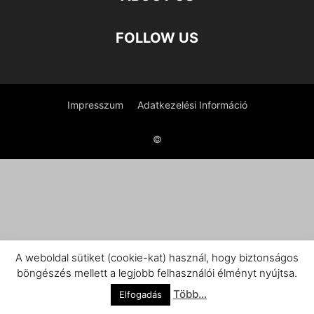
FOLLOW US
Impresszum
Adatkezelési Információ
©
A weboldal sütiket (cookie-kat) használ, hogy biztonságos
böngészés mellett a legjobb felhasználói élményt nyújtsa.
Több...
Elfogadás