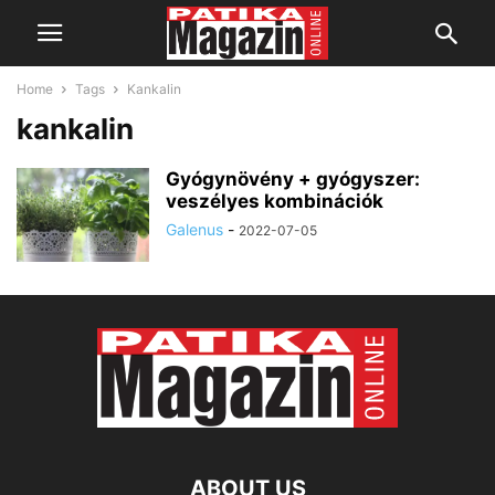
Home
Tags
Kankalin
kankalin
Gyógynövény + gyógyszer:
veszélyes kombinációk
Galenus
-
2022-07-05
ABOUT US