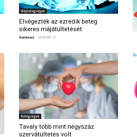
Májbetegségek
Elvégezték az ezredik beteg
sikeres májátültetését
Galenus
-
2019-09-17
0
0
N
Betegségek
Tavaly több mint négyszáz
szervátültetés volt