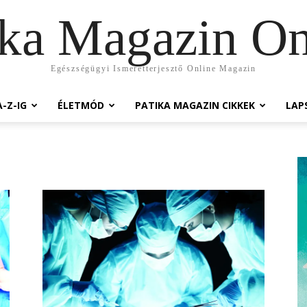
ika Magazin On
Egészségügyi Ismeretterjesztő Online Magazin
-Z-IG
ÉLETMÓD
PATIKA MAGAZIN CIKKEK
LAP