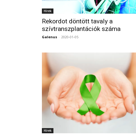
Hírek
Rekordot döntött tavaly a
szívtranszplantációk száma
Galenus
-
2020-01-05
Hírek