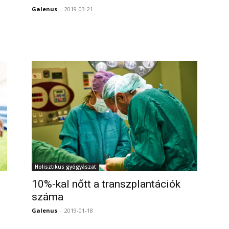
Galenus
-
2019-03-21
0
0
Holisztikus gyógyászat
10%-kal nőtt a transzplantációk
száma
Galenus
-
2019-01-18
0
0