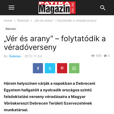
Home
Életmód
„Vér és arany” – folytatódik a véradóverseny
Életmód
„Vér és arany” – folytatódik a
véradóverseny
958
0
By
Galenus
-
2013-11-04
Három helyszínen várják a napokban a Debreceni
Egyetem hallgatóit a nyolcadik országos szintű
felsőoktatási verseny véradásaira a Magyar
Vöröskereszt Debrecen Területi Szervezetének
munkatársai.