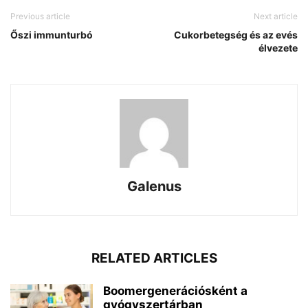
Previous article
Next article
Őszi immunturbó
Cukorbetegség és az evés
élvezete
Galenus
RELATED ARTICLES
Boomergenerációsként a
gyógyszertárban