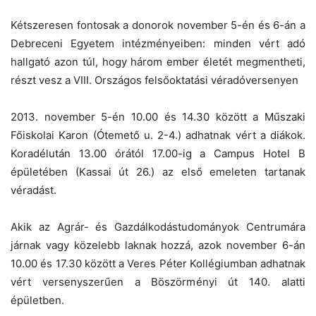
Kétszeresen fontosak a donorok november 5-én és 6-án a
Debreceni Egyetem intézményeiben: minden vért adó
hallgató azon túl, hogy három ember életét megmentheti,
részt vesz a VIII. Országos felsőoktatási véradóversenyen
2013. november 5-én 10.00 és 14.30 között a Műszaki
Főiskolai Karon (Ótemető u. 2-4.) adhatnak vért a diákok.
Koradélután 13.00 órától 17.00-ig a Campus Hotel B
épületében (Kassai út 26.) az első emeleten tartanak
véradást.
Akik az Agrár- és Gazdálkodástudományok Centrumára
járnak vagy közelebb laknak hozzá, azok november 6-án
10.00 és 17.30 között a Veres Péter Kollégiumban adhatnak
vért versenyszerűen a Böszörményi út 140. alatti
épületben.