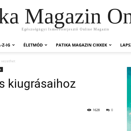
ika Magazin On
Egészségügyi Ismeretterjesztő Online Magazin
-Z-IG
ÉLETMÓD
PATIKA MAGAZIN CIKKEK
LAP
z vezethet
k
us kiugrásaihoz
1628
0