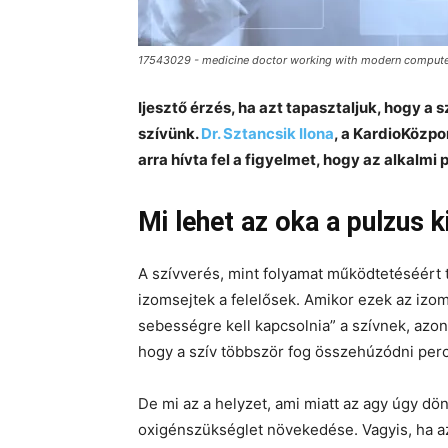
17543029 - medicine doctor working with modern computer
Ijesztő érzés, ha azt tapasztaljuk, hogy a s
szívünk.
Dr. Sztancsik Ilona
, a KardioKözpo
arra hívta fel a figyelmet, hogy az alkalmi
Mi lehet az oka a pulzus 
A szívverés, mint folyamat működtetéséért 
izomsejtek a felelősek. Amikor ezek az izom
sebességre kell kapcsolnia” a szívnek, az
hogy a szív többször fog összehúzódni perc
De mi az a helyzet, ami miatt az agy úgy dö
oxigénszükséglet növekedése. Vagyis, ha az