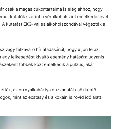
ár csak a magas cukortartalma is elég ahhoz, hogy
met kutatók szerint a véralkoholszint emelkedésével
. A kutatást EKG-val és alkoholszondával végezték a
.
z vagy felkavaró hír átadásánál, hogy üljön le az
en egy lelkesedést kiváltó esemény hatására ugyanis
részeként többek közt emelkedik a pulzus, akár
letták, az orrnyálkahártya duzzanatát csökkentő
gok, mint az ecstasy és a kokain is rövid idő alatt