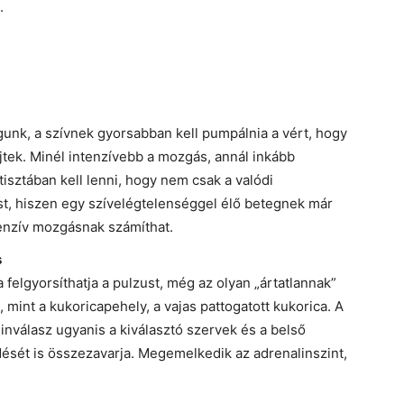
.
unk, a szívnek gyorsabban kell pumpálnia a vért, hogy
tek. Minél intenzívebb a mozgás, annál inkább
isztában kell lenni, hogy nem csak a valódi
t, hiszen egy szívelégtelenséggel élő betegnek már
tenzív mozgásnak számíthat.
s
 felgyorsíthatja a pulzust, még az olyan „ártatlannak”
 mint a kukoricapehely, a vajas pattogatott kukorica. A
ulinválasz ugyanis a kiválasztó szervek és a belső
sét is összezavarja. Megemelkedik az adrenalinszint,