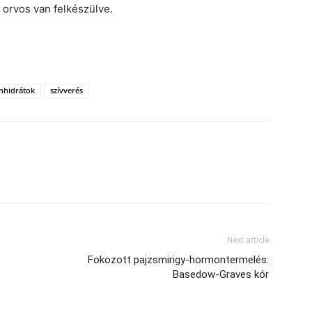
 orvos van felkészülve.
nhidrátok
szívverés
Next article
Fokozott pajzsmirigy-hormontermelés:
Basedow-Graves kór