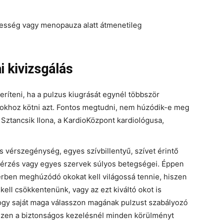
hesség vagy menopauza alatt átmenetileg
i kivizsgálás
eríteni, ha a pulzus kiugrását egynél többször
ó okhoz kötni azt. Fontos megtudni, nem húzódik-e meg
Sztancsik Ilona, a KardioKözpont kardiológusa,
 vérszegénység, egyes szívbillentyű, szívet érintő
 vérzés vagy egyes szervek súlyos betegségei. Éppen
térben meghúzódó okokat kell világossá tennie, hiszen
 kell csökkentenünk, vagy az ezt kiváltó okot is
hogy saját maga válasszon magának pulzust szabályozó
iszen a biztonságos kezelésnél minden körülményt