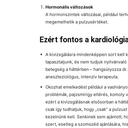
Hormonális változások
A hormonszintek változásai, például ter
megemelhetik a pulzusértéket.
Ezért fontos a kardiológia
A kivizsgálásra mindenképpen sort kell k
tapasztaljunk, és nem tudjuk nyilvánval
betegség a háttérben – hangsúlyozza dr. 
aneszteziológus, intenzív terapeuta.
Okozhat emelkedést például a vashiányos
problémák, pajzsmirigy eltérés, komoly
ezért a kivizsgálásnak elsősorban a hát
csak így tudhatjuk, hogy „csak” a pulzust
kezelnünk kell. Senkinek sem ajánlott, 
szert, esetleg a szomszéd ajánlására, h