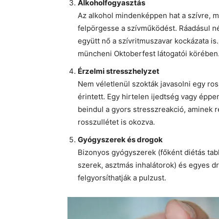
Alkoholfogyasztás
Az alkohol mindenképpen hat a szívre, m
felpörgesse a szívműködést. Ráadásul né
együtt nő a szívritmuszavar kockázata is
müncheni Oktoberfest látogatói körében
Érzelmi stresszhelyzet
Nem véletlenül szokták javasolni egy ross
érintett. Egy hirtelen ijedtség vagy épp
beindul a gyors stresszreakció, aminek 
rosszullétet is okozva.
Gyógyszerek és drogok
Bizonyos gyógyszerek (főként diétás tab
szerek, asztmás inhalátorok) és egyes dro
felgyorsíthatják a pulzust.