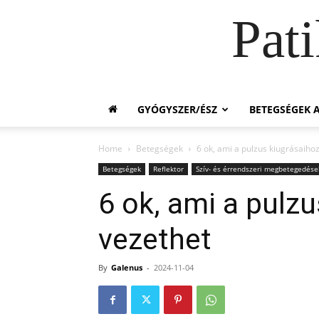
Pat
GYÓGYSZER/ÉSZ
BETEGSÉGEK A
Home
Betegségek
6 ok, ami a pulzus kiugrásaiho
Betegségek
Reflektor
Szív- és érrendszeri megbetegedése
6 ok, ami a pulz
vezethet
By
Galenus
-
2024-11-04