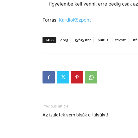
figyelembe kell venni, erre pedig csak az
Forrás:
KardioKözpont
TAGS
drog
gyógyszer
pulzus
stressz
szé
Previous article
Az ízületek sem bírják a túlsúlyt!