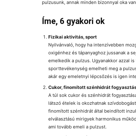
pulzusunk, annak minden bizonnyal oka van
Íme, 6 gyakori ok
Fizikai aktivitás, sport
Nyilvánvaló, hogy ha intenzívebben mozg
oxigénhez és tápanyaghoz jussanak a sej
emelkedik a pulzus. Ugyanakkor azzal is t
sporttevékenység emelheti meg a pulzus
akár egy emeletnyi lépcsőzés is igen in
Cukor, finomított szénhidrát fogyasztá
A túl sok cukor és szénhidrát fogyasztása
látszó ételek is okozhatnak szívdobogást,
finomított szénhidrát által beindított inz
elválasztású mirigyek harmonikus működé
ami tovább emeli a pulzust.