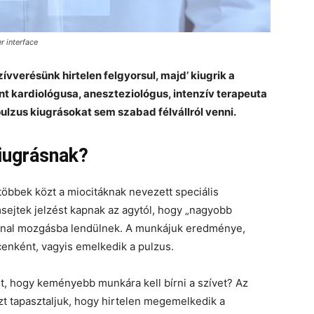
 interface
zívverésünk hirtelen felgyorsul, majd’ kiugrik a
nt kardiológusa, aneszteziológus, intenzív terapeuta
 pulzus kiugrásokat sem szabad félvállról venni.
kiugrásnak?
többek közt a miocitáknak nevezett speciális
sejtek jelzést kapnak az agytól, hogy „nagyobb
onnal mozgásba lendülnek. A munkájuk eredménye,
enként, vagyis emelkedik a pulzus.
nt, hogy keményebb munkára kell bírni a szívet? Az
t tapasztaljuk, hogy hirtelen megemelkedik a