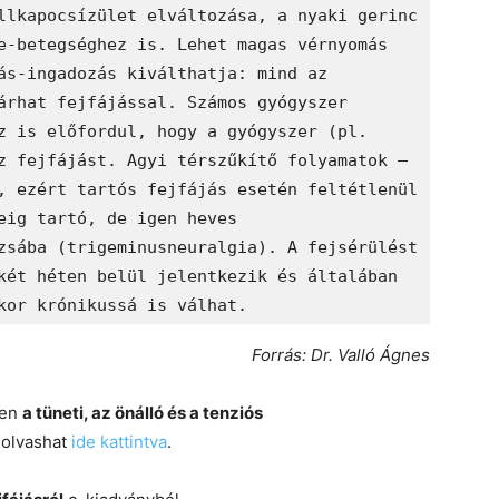
llkapocsízület elváltozása, a nyaki gerinc 
e-betegséghez is. Lehet magas vérnyomás 
ás-ingadozás kiválthatja: mind az 
árhat fejfájással. Számos gyógyszer 
z is előfordul, hogy a gyógyszer (pl. 
z fejfájást. Agyi térszűkítő folyamatok – 
, ezért tartós fejfájás esetén feltétlenül 
eig tartó, de igen heves 
zsába (trigeminusneuralgia). A fejsérülést 
két héten belül jelentkezik és általában 
kor krónikussá is válhat. 
Forrás: Dr. Valló Ágnes
ben
a tüneti, az önálló és a tenziós
 olvashat
ide kattintva
.