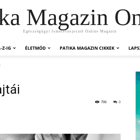
ika Magazin On
Egészségügyi Ismeretterjesztő Online Magazin
-Z-IG
ÉLETMÓD
PATIKA MAGAZIN CIKKEK
LAP
i
jtái
706
0