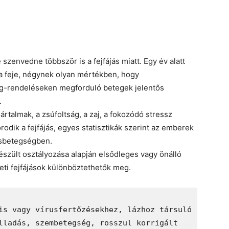
 szenvedne többször is a fejfájás miatt. Egy év alatt
 a feje, négynek olyan mértékben, hogy
eteg-rendeléseken megforduló betegek jelentős
.
s ártalmak, a zsúfoltság, a zaj, a fokozódó stressz
odik a fejfájás, egyes statisztikák szerint az emberek
ásbetegségben.
szült osztályozása alapján elsődleges vagy önálló
ti fejfájások különböztethetők meg.
is vagy vírusfertőzésekhez, lázhoz társuló 
lladás, szembetegség, rosszul korrigált 