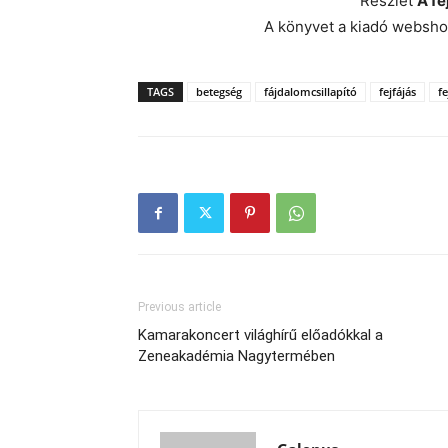
Részlet
A fe
A könyvet a kiadó websho
TAGS
betegség
fájdalomcsillapító
fejfájás
fe
Previous article
Kamarakoncert világhírű előadókkal a
Zeneakadémia Nagytermében