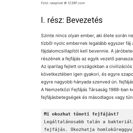
Fotó: rawpixel © 123RF.com
I. rész: Bevezetés
Szinte nincs olyan ember, aki élete során ne
tízből nyolc embernek legalább egyszer fáj
fájdalomcsillapítót kell bevennie. A járób
részének a fejfájás az egyik vezető panasza
Az iparilag fejlett országokban a civilizáció
következtében igen gyakori, és egyre szapor
egyre nagyobb hányada szenved ún. fejfáj
A Nemzetközi Fejfájás Társaság 1988-ban ké
fejfájásbetegségek és másodlagos vagy tüne
Mi okozhat tüneti fejfájást? 
Legáltalánosabb talán a bakteriál
fejfájás. Okozhatja homloküreggyu