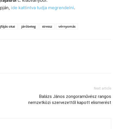
jfájásról
c. kiadványból.
pján,
ide kattintva tudja megrendelni
.
jfájás okai
járóbeteg
stressz
vérnyomás
Next article
Balázs János zongoraművész rangos
nemzetközi szervezettől kapott elismerést