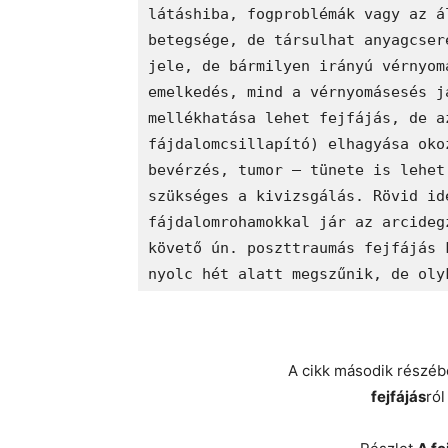
látáshiba, fogproblémák vagy az á
betegsége, de társulhat anyagcser
jele, de bármilyen irányú vérnyom
emelkedés, mind a vérnyomásesés j
mellékhatása lehet fejfájás, de a
fájdalomcsillapító) elhagyása oko
bevérzés, tumor – tünete is lehet
szükséges a kivizsgálás. Rövid id
fájdalomrohamokkal jár az arcideg
követő ún. poszttraumás fejfájás 
nyolc hét alatt megszűnik, de oly
A cikk második részé
fejfájás
ról