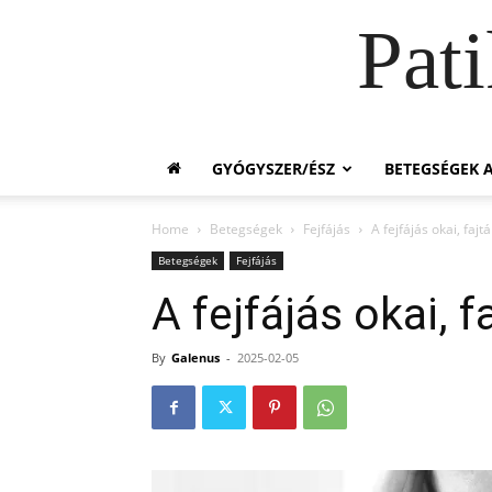
Pat
GYÓGYSZER/ÉSZ
BETEGSÉGEK A
Home
Betegségek
Fejfájás
A fejfájás okai, fajtá
Betegségek
Fejfájás
A fejfájás okai, fa
By
Galenus
-
2025-02-05