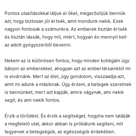
Pontos utasításokkal látjuk el őket, megerősítjük bennük
azt, hogy biztosan jól értsék, amit mondunk nekik. Ezek
nagyon fontosak a számunkra. Az emberek tisztán értsék
és tisztán lássák, hogy mit, miért, hogyan és mennyit kell
az adott gyógyszerből bevenni.
Nekem az is különösen fontos, hogy minden kollégám úgy
bánjon az emberekkel, ahogyan azt az embertársainktól mi
is elvárnánk. Mert az élet, úgy gondolom, visszaadja azt,
amit mi adunk a másiknak. Úgy érzem, a betegek szeretnek
is bennünket, mert azt kapják, amire vágynak, ami nekik
segít, és ami nekik fontos.
Érzik a törődést. És érzik a segítséget, hogyha nem találják
a megfelelő utat, akkor abban is próbálunk segíteni, mit
tegyenek a betegségük, az egészségük érdekében.