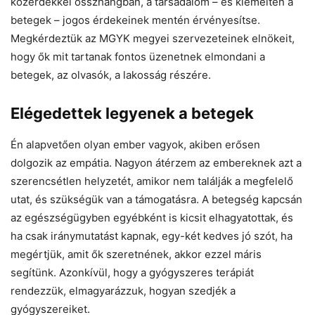
közérdekkel összhangban, a társadalom – és kiemelten a
betegek – jogos érdekeinek mentén érvényesítse.
Megkérdeztük az MGYK megyei szervezeteinek elnökeit,
hogy ők mit tartanak fontos üzenetnek elmondani a
betegek, az olvasók, a lakosság részére.
Elégedettek legyenek a betegek
Én alapvetően olyan ember vagyok, akiben erősen
dolgozik az empátia. Nagyon átérzem az embereknek azt a
szerencsétlen helyzetét, amikor nem találják a megfelelő
utat, és szükségük van a támogatásra. A betegség kapcsán
az egészségügyben egyébként is kicsit elhagyatottak, és
ha csak iránymutatást kapnak, egy-két kedves jó szót, ha
megértjük, amit ők szeretnének, akkor ezzel máris
segítünk. Azonkívül, hogy a gyógyszeres terápiát
rendezzük, elmagyarázzuk, hogyan szedjék a
gyógyszereiket.