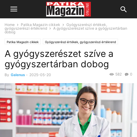
Home
Patika Magazin cikkek
Gyógyszerészi értékek,
gyógyszerészi értékrend
A gyógyszerészet szíve a gyógyszertárban
dobog
Patika Magazin cikkek
Gyógyszerészi értékek, gyógyszerészi értékrend
A gyógyszerészet szíve a
gyógyszertárban dobog
582
0
By
Galenus
-
2025-05-20