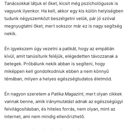
Tanácsokkal látjuk el őket, kicsit még pszichológusok is
vagyunk ilyenkor. Ha kell, akkor egy kis külön helyiségben
tudunk négyszemközt beszélgetni velük, pár jó szóval
megnyugtatni őket, mert sokszor már ez is nagy segítség
nekik.
Én igyekszem úgy vezetni a patikát, hogy az empátián
kívül, amit tanúsítunk feléjük, elégedetten távozzanak a
betegek. Próbálunk nekik abban is segíteni, hogy
miképpen kell gondolkodniuk ebben a nem könnyű
témában, milyen a helyes egészségtudatos életmód.
Én nagyon szeretem a
Patika Magazint
, mert olyan cikkek
vannak benne, amik iránymutatást adnak az egészségügyi
felvilágosításban, és hiteles forrás, nem olyan, mint az
internet, ami nem mindig ellenőrizhető.