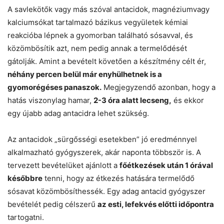
A savlekötők vagy más szóval antacidok, magnéziumvagy
kalciumsókat tartalmazó bázikus vegyületek kémiai
reakcióba lépnek a gyomorban található sósavval, és
közömbösítik azt, nem pedig annak a termelődését
gátolják. Amint a bevételt követően a készítmény célt ér,
néhány percen belül már enyhülhetnek is a
gyomorégéses panaszok.
Megjegyzendő azonban, hogy a
hatás viszonylag hamar,
2-3 óra alatt lecseng,
és ekkor
egy újabb adag antacidra lehet szükség.
Az antacidok „sürgősségi esetekben” jó eredménnyel
alkalmazható gyógyszerek, akár naponta többször is. A
tervezett bevételüket ajánlott a
főétkezések után 1 órával
későbbre
tenni, hogy az étkezés hatására termelődő
sósavat közömbösíthessék. Egy adag antacid gyógyszer
bevételét pedig célszerű
az esti, lefekvés előtti időpontra
tartogatni.