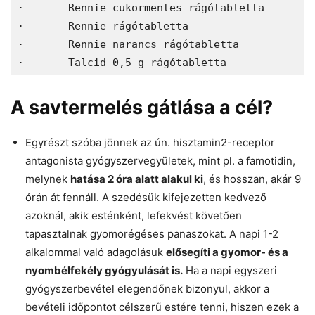
·	Rennie cukormentes rágótabletta 
·	Rennie rágótabletta 
·	Rennie narancs rágótabletta 
·	Talcid 0,5 g rágótabletta 
A savtermelés gátlása a cél?
Egyrészt szóba jönnek az ún. hisztamin2-receptor
antagonista gyógyszervegyületek, mint pl. a famotidin,
melynek
hatása 2 óra alatt alakul ki
, és hosszan, akár 9
órán át fennáll. A szedésük kifejezetten kedvező
azoknál, akik esténként, lefekvést követően
tapasztalnak gyomorégéses panaszokat. A napi 1-2
alkalommal való adagolásuk
elősegíti a gyomor- és a
nyombélfekély gyógyulását is.
Ha a napi egyszeri
gyógyszerbevétel elegendőnek bizonyul, akkor a
bevételi időpontot célszerű estére tenni, hiszen ezek a