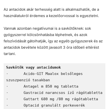
Az antacidok akár terhesség alatt is alkalmazhatók, de a
használatukról érdemes a kezelőorvossal is egyeztetni.
Vannak azonban negatívumai is a savkötőknek: sok
gyógyszerrel kölcsönhatásba léphetnek, és azok
felszívódását gátolhatják, így az egyéb gyógyszerek és az
antacidok bevétele között javasolt 3 óra időbeli eltérést
tartani.
Savkötők vagy antacidumok 
·	Acido-GIT Maalox belsőleges 
szuszpenzió tasakban 
·	Antagel m 850 mg tabletta 
·	Gastracid narancsos ízű rágótabletta 
·	Gattart 680 mg /80 mg rágótabletta 
·	Optacid granulált porkeverék 