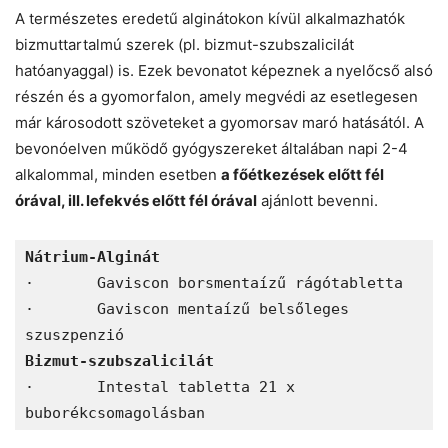
A természetes eredetű alginátokon kívül alkalmazhatók
bizmuttartalmú szerek (pl. bizmut-szubszalicilát
hatóanyaggal) is. Ezek bevonatot képeznek a nyelőcső alsó
részén és a gyomorfalon, amely megvédi az esetlegesen
már károsodott szöveteket a gyomorsav maró hatásától. A
bevonóelven működő gyógyszereket általában napi 2-4
alkalommal, minden esetben
a főétkezések előtt fél
órával, ill. lefekvés előtt fél órával
ajánlott bevenni.
Nátrium-Alginát 
·	Gaviscon borsmentaízű rágótabletta 
·	Gaviscon mentaízű belsőleges 
szuszpenzió 
Bizmut-szubszalicilát 
·	Intestal tabletta 21 x 
buborékcsomagolásban