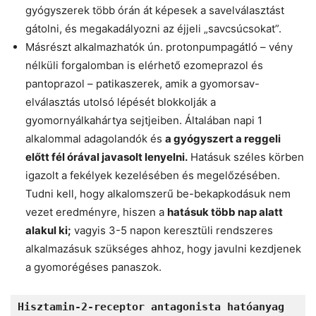
gyógyszerek több órán át képesek a savelválasztást
gátolni, és megakadályozni az éjjeli „savcsúcsokat”.
Másrészt alkalmazhatók ún. protonpumpagátló – vény
nélküli forgalomban is elérhető ezomeprazol és
pantoprazol – patikaszerek, amik a gyomorsav-
elválasztás utolsó lépését blokkolják a
gyomornyálkahártya sejtjeiben. Általában napi 1
alkalommal adagolandók és
a gyógyszert a reggeli
előtt fél órával javasolt lenyelni.
Hatásuk széles körben
igazolt a fekélyek kezelésében és megelőzésében.
Tudni kell, hogy alkalomszerű be-bekapkodásuk nem
vezet eredményre, hiszen a
hatásuk több nap alatt
alakul ki;
vagyis 3-5 napon keresztüli rendszeres
alkalmazásuk szükséges ahhoz, hogy javulni kezdjenek
a gyomorégéses panaszok.
Hisztamin-2-receptor antagonista hatóanyag