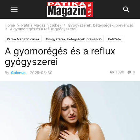
Home
Patika Magazin cikkek
Gyógyszerek, betegségek, prevenció
A gyomorégés és a reflux gyógyszerei
Patika Magazin cikkek
Gyógyszerek, betegségek, prevenció
PatiCafé
A gyomorégés és a reflux
gyógyszerei
1890
0
By
Galenus
-
2025-05-30