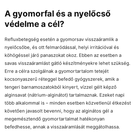
A gyomorfal és a nyelőcső
védelme a cél?
Refluxbetegség esetén a gyomorsav visszaáramlik a
nyelőcsőbe, és ott felmaródással, helyi irritációval és
köhögéssel járó panaszokat okoz. Ebben az esetben a
savas visszaáramlást gátló készítményekre lehet szükség.
Erre a célra szolgálnak a gyomortartalom tetejét
kocsonyaszerű réteggel befedő gyógyszerek, amik a
tengeri barnamoszatokból kinyert, vízzel gélt képző
alginsavat (nátrium-alginátot) tartalmaznak. Ezeket napi
több alkalommal is – minden esetben közvetlenül étkezést
követően javasolt bevenni, hogy az alginátos gél a
megemésztendő gyomortartalmat hatékonyan
befedhesse, annak a visszaáramlását meggátolhassa.