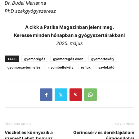
Dr. Budai Marianna
PhD szakgyógyszerész
A cikk a Patika Magazinban jelent meg.
Keresse minden hónapban a gyógyszertárakban!
2025. május
TAGS
gyomorégés
gyomorégés ellen
gyomorfekély
gyomorsavtermelés
nyombélfekély
reflux
savlekötő
Previous article
Next article
Viszket és könnyezik a
Gerincsérv és derékfájdalom
szeme? Lehet, hogy az
újragondolva