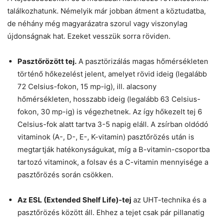
találkozhatunk. Némelyik már jobban átment a köztudatba,
de néhány még magyarázatra szorul vagy viszonylag
újdonságnak hat. Ezeket vesszük sorra röviden.
Pasztőrözött tej.
A pasztörizálás magas hőmérsékleten
történő hőkezelést jelent, amelyet rövid ideig (legalább
72 Celsius-fokon, 15 mp-ig), ill. alacsony
hőmérsékleten, hosszabb ideig (legalább 63 Celsius-
fokon, 30 mp-ig) is végezhetnek. Az így hőkezelt tej 6
Celsius-fok alatt tartva 3-5 napig eláll. A zsírban oldódó
vitaminok (A-, D-, E-, K-vitamin) pasztőrözés után is
megtartják hatékonyságukat, míg a B-vitamin-csoportba
tartozó vitaminok, a folsav és a C-vitamin mennyisége a
pasztőrözés során csökken.
Az ESL (Extended Shelf Life)-tej
az UHT-technika és a
pasztőrözés között áll. Ehhez a tejet csak pár pillanatig