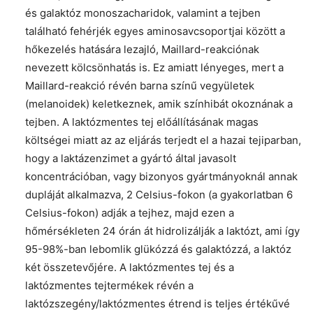
és galaktóz monoszacharidok, valamint a tejben
található fehérjék egyes aminosavcsoportjai között a
hőkezelés hatására lezajló, Maillard-reakciónak
nevezett kölcsönhatás is. Ez amiatt lényeges, mert a
Maillard-reakció révén barna színű vegyületek
(melanoidek) keletkeznek, amik színhibát okoznának a
tejben. A laktózmentes tej előállításának magas
költségei miatt az az eljárás terjedt el a hazai tejiparban,
hogy a laktázenzimet a gyártó által javasolt
koncentrációban, vagy bizonyos gyártmányoknál annak
dupláját alkalmazva, 2 Celsius-fokon (a gyakorlatban 6
Celsius-fokon) adják a tejhez, majd ezen a
hőmérsékleten 24 órán át hidrolizálják a laktózt, ami így
95-98%-ban lebomlik glükózzá és galaktózzá, a laktóz
két összetevőjére. A laktózmentes tej és a
laktózmentes tejtermékek révén a
laktózszegény/laktózmentes étrend is teljes értékűvé