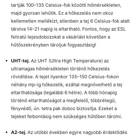
tartják 100–135 Celsius-fok közötti hőmérsékleten,
majd gyorsan lehűtik. Ez a hőkezelés nem okoz
kellemetlen mellékízt, ellenben a tej 6 Celsius-fok alatt
tárolva 14–21 napig is eltartható. Fontos, hogy az ESL
feliratú tejesdobozokat a vásárlást követően a
hűtőszekrényben tároljuk fogyasztásig!
UHT-tej.
Az UHT (Ultra High Temperature) az
ultramagas hőmérsékleten történő hőkezelés
rövidítése. A tejet ilyenkor 135–150 Celsius-fokon
néhány mp-ig hőkezelik, ezáltal megnövelhető a tej
eltarthatósága (legalább 6 hétre). A több hónapig
történő eltarthatóságot a megfelelő, többrétegű,
fényvédő, ún. tetra pak doboz biztosítja. Ezeket a
tejeket felbontásig nem szükséges hűtőben tárolni.
A2-tej.
Az utóbbi években egyre nagyobb érdeklődés