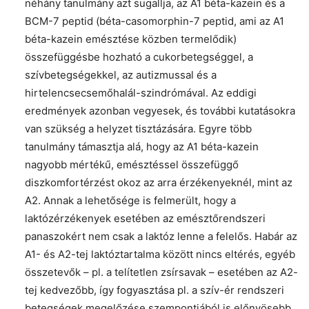
néhány tanulmány azt sugallja, az A1 béta-kazein és a
BCM-7 peptid (béta-casomorphin-7 peptid, ami az A1
béta-kazein emésztése közben termelődik)
összefüggésbe hozható a cukorbetegséggel, a
szívbetegségekkel, az autizmussal és a
hirtelencsecsemőhalál-szindrómával. Az eddigi
eredmények azonban vegyesek, és további kutatásokra
van szükség a helyzet tisztázására. Egyre több
tanulmány támasztja alá, hogy az A1 béta-kazein
nagyobb mértékű, emésztéssel összefüggő
diszkomfortérzést okoz az arra érzékenyeknél, mint az
A2. Annak a lehetősége is felmerült, hogy a
laktózérzékenyek esetében az emésztőrendszeri
panaszokért nem csak a laktóz lenne a felelős. Habár az
A1- és A2-tej laktóztartalma között nincs eltérés, egyéb
összetevők – pl. a telítetlen zsírsavak – esetében az A2-
tej kedvezőbb, így fogyasztása pl. a szív-ér rendszeri
betegségek megelőzése szempontjából is előnyösebb