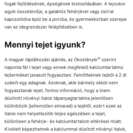
fogak fejlődésének, épségének biztosításában. A tejcukor
egyik összetevője, a galaktóz fehérjével vagy zsírral
kapcsolódva épül be a porcba, és gyermekkorban szerepe
van az idegrendszer felépítésében is.
Mennyi tejet igyunk?
®
A magyar táplálkozási ajánlás, az Okostányér
szerint
naponta fél l tejet vagy ennek megfelelő kalciumtartalmú
tejterméket javasolt fogyasztani. Felnőtteknek tejből a 2 dl
számít egy adagnak. Azoknak, akik bármely okból nem
fogyasztanak tejet, fontos információ, hogy a (nem
dúsított) növényi italok tápanyagtartalma jelentősen
különbözik (jellemzően elmarad) a tejétől, ezért ezek az
italok nem helyettesítik teljes egészében a tejet,
különösen a fehérje- és kalciumtartalom eltérései miatt.
Kivételt képezhetnek a kalciummal dúsított növényi italok,