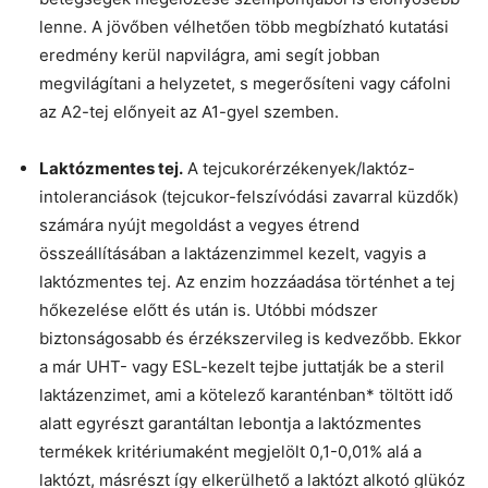
lenne. A jövőben vélhetően több megbízható kutatási
eredmény kerül napvilágra, ami segít jobban
megvilágítani a helyzetet, s megerősíteni vagy cáfolni
az A2-tej előnyeit az A1-gyel szemben.
Laktózmentes tej.
A tejcukorérzékenyek/laktóz-
intoleranciások (tejcukor-felszívódási zavarral küzdők)
számára nyújt megoldást a vegyes étrend
összeállításában a laktázenzimmel kezelt, vagyis a
laktózmentes tej. Az enzim hozzáadása történhet a tej
hőkezelése előtt és után is. Utóbbi módszer
biztonságosabb és érzékszervileg is kedvezőbb. Ekkor
a már UHT- vagy ESL-kezelt tejbe juttatják be a steril
laktázenzimet, ami a kötelező karanténban* töltött idő
alatt egyrészt garantáltan lebontja a laktózmentes
termékek kritériumaként megjelölt 0,1-0,01% alá a
laktózt, másrészt így elkerülhető a laktózt alkotó glükóz