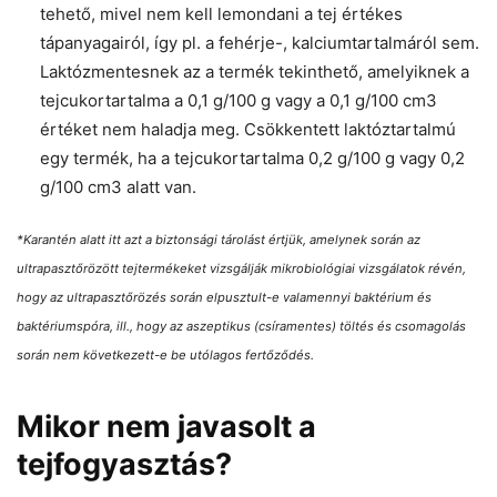
tehető, mivel nem kell lemondani a tej értékes
tápanyagairól, így pl. a fehérje-, kalciumtartalmáról sem.
Laktózmentesnek az a termék tekinthető, amelyiknek a
tejcukortartalma a 0,1 g/100 g vagy a 0,1 g/100 cm3
értéket nem haladja meg. Csökkentett laktóztartalmú
egy termék, ha a tejcukortartalma 0,2 g/100 g vagy 0,2
g/100 cm3 alatt van.
*Karantén alatt itt azt a biztonsági tárolást értjük, amelynek során az
ultrapasztőrözött tejtermékeket vizsgálják mikrobiológiai vizsgálatok révén,
hogy az ultrapasztőrözés során elpusztult-e valamennyi baktérium és
baktériumspóra, ill., hogy az aszeptikus (csíramentes) töltés és csomagolás
során nem következett-e be utólagos fertőződés.
Mikor nem javasolt a
tejfogyasztás?