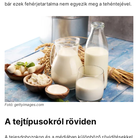
bár ezek fehérjetartalma nem egyezik meg a tehéntejével.
Fotó: gettyimages.com
A tejtípusokról röviden
A tejesdobozokon és a médiában különböző rövidítésekkel