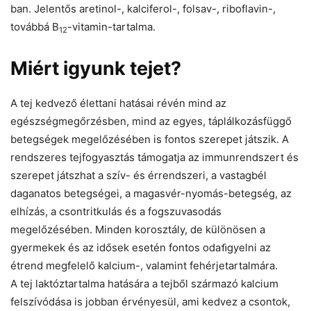
ban. Jelentős aretinol-, kalciferol-, folsav-, riboflavin-,
továbbá B
-vitamin-tartalma.
12
Miért igyunk tejet?
A tej kedvező élettani hatásai révén mind az
egészségmegőrzésben, mind az egyes, táplálkozásfüggő
betegségek megelőzésében is fontos szerepet játszik. A
rendszeres tejfogyasztás támogatja az immunrendszert és
szerepet játszhat a szív- és érrendszeri, a vastagbél
daganatos betegségei, a magasvér-nyomás-betegség, az
elhízás, a csontritkulás és a fogszuvasodás
megelőzésében. Minden korosztály, de különösen a
gyermekek és az idősek esetén fontos odaﬁgyelni az
étrend megfelelő kalcium-, valamint fehérjetartalmára.
A tej laktóztartalma hatására a tejből származó kalcium
felszívódása is jobban érvényesül, ami kedvez a csontok,