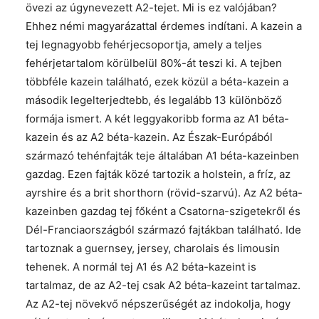
övezi az úgynevezett A2-tejet. Mi is ez valójában?
Ehhez némi magyarázattal érdemes indítani. A kazein a
tej legnagyobb fehérjecsoportja, amely a teljes
fehérjetartalom körülbelül 80%-át teszi ki. A tejben
többféle kazein található, ezek közül a béta-kazein a
második legelterjedtebb, és legalább 13 különböző
formája ismert. A két leggyakoribb forma az A1 béta-
kazein és az A2 béta-kazein. Az Észak-Európából
származó tehénfajták teje általában A1 béta-kazeinben
gazdag. Ezen fajták közé tartozik a holstein, a fríz, az
ayrshire és a brit shorthorn (rövid-szarvú). Az A2 béta-
kazeinben gazdag tej főként a Csatorna-szigetekről és
Dél-Franciaországból származó fajtákban található. Ide
tartoznak a guernsey, jersey, charolais és limousin
tehenek. A normál tej A1 és A2 béta-kazeint is
tartalmaz, de az A2-tej csak A2 béta-kazeint tartalmaz.
Az A2-tej növekvő népszerűségét az indokolja, hogy