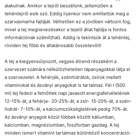
alakulnak. Amikor a tejről beszélünk, jellemzően a
tehéntejről esik szó. Eddig ilyenkor nem említettük meg a
szarvasmarha fajtáját. Vélhetően ez a jövőben változni fog,
mivel a tej megnevezésekor a tejelő állat fajtája is fontos
információnak számít(hat). Addig is tekintsük át a tehéntej,
röviden tej főbb és általánosabb összetevőit!
A tej a kiegyensúlyozott, vegyes étrend részeként a
szervezet számára nélkülözhetetlen tápanyagokkal látja el
a szervezetet. A fehérjék, szénhidrátok, zsírok mellett
vitaminokat és ásványi anyagokat is tartalmaz. Fél l (500
ml) tej fedezi a felnőttek napi javasolt energiafelvételének
12-15%-át, a fehérje- 20-25%-át, a zsír- 15-20%-át, a szén-
hidrát- 7-10%-át, a kalciumszükségletének pedig 70%-át.
Az ásványi anyagok közül többek között káliumban,
kalciumban, magnéziumban, foszforban gazdag. A tej
minden ismert vitamint tartalmaz különböző koncentráció-