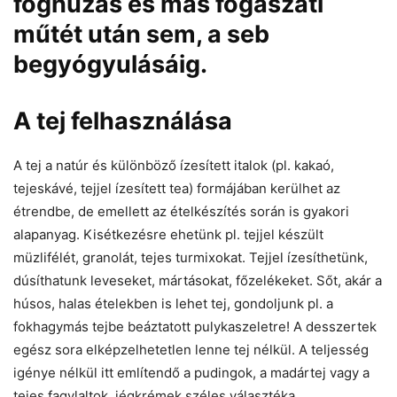
foghúzás és más fogászati
műtét után sem, a seb
begyógyulásáig.
A tej felhasználása
A tej a natúr és különböző ízesített italok (pl. kakaó,
tejeskávé, tejjel ízesített tea) formájában kerülhet az
étrendbe, de emellett az ételkészítés során is gyakori
alapanyag. Kisétkezésre ehetünk pl. tejjel készült
müzlifélét, granolát, tejes turmixokat. Tejjel ízesíthetünk,
dúsíthatunk leveseket, mártásokat, főzelékeket. Sőt, akár a
húsos, halas ételekben is lehet tej, gondoljunk pl. a
fokhagymás tejbe beáztatott pulykaszeletre! A desszertek
egész sora elképzelhetetlen lenne tej nélkül. A teljesség
igénye nélkül itt említendő a pudingok, a madártej vagy a
tejes fagylaltok, jégkrémek széles választéka.