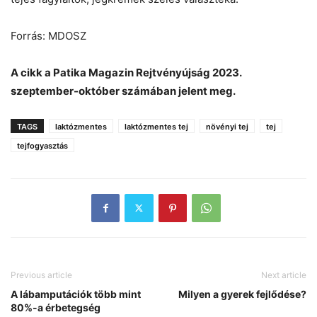
Forrás: MDOSZ
A cikk a Patika Magazin Rejtvényújság 2023.
szeptember-október számában jelent meg.
TAGS
laktózmentes
laktózmentes tej
növényi tej
tej
tejfogyasztás
Previous article
Next article
A lábamputációk több mint
Milyen a gyerek fejlődése?
80%-a érbetegség