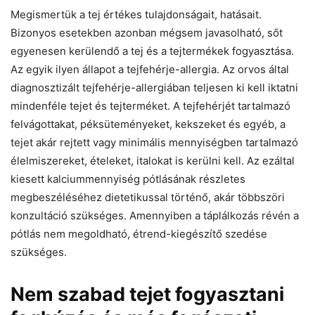
Megismertük a tej értékes tulajdonságait, hatásait.
Bizonyos esetekben azonban mégsem javasolható, sőt
egyenesen kerülendő a tej és a tejtermékek fogyasztása.
Az egyik ilyen állapot a tejfehérje-allergia. Az orvos által
diagnosztizált tejfehérje-allergiában teljesen ki kell iktatni
mindenféle tejet és tejterméket. A tejfehérjét tartalmazó
felvágottakat, péksüteményeket, kekszeket és egyéb, a
tejet akár rejtett vagy minimális mennyiségben tartalmazó
élelmiszereket, ételeket, italokat is kerülni kell. Az ezáltal
kiesett kalciummennyiség pótlásának részletes
megbeszéléséhez dietetikussal történő, akár többszöri
konzultáció szükséges. Amennyiben a táplálkozás révén a
pótlás nem megoldható, étrend-kiegészítő szedése
szükséges.
Nem szabad tejet fogyasztani