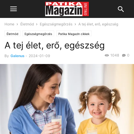
Home
Életmód
Egészségmegőrzés
A tej élet, erő, egészség
Életmód
Egészségmegőrzés
Patika Magazin cikkek
A tej élet, erő, egészség
Táplálkozás, életmód, gyógynövények
Vitaminok, ásványi anyagok
1048
0
By
Galenus
-
2024-01-09