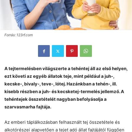
Forrás: 123rf.com
A tejtermelésben világszerte a tehéntej áll az első helyen,
ezt követi az egyéb állatok teje, mint például a juh-,
kecske-, bivaly-, teve-, lótej. Hazánkban a tehén-, ill.
kisebb részben a juh- és kecsketej-termelés jellemző. A
tehéntejek összetételét nagyban befolyásolja a
szarvasmarha fajtája.
Az emberi táplálkozásban felhasznált tej összetétele és
alkotórészei alapvetően a tejet adó állat fajtájától függően