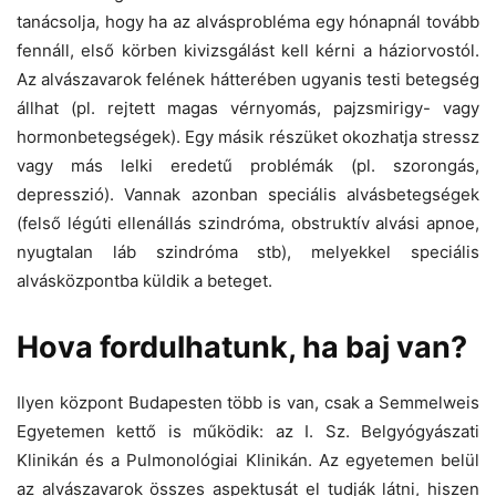
tanácsolja, hogy ha az alvásprobléma egy hónapnál tovább
fennáll, első körben kivizsgálást kell kérni a háziorvostól.
Az alvászavarok felének hátterében ugyanis testi betegség
állhat (pl. rejtett magas vérnyomás, pajzsmirigy- vagy
hormonbetegségek). Egy másik részüket okozhatja stressz
vagy más lelki eredetű problémák (pl. szorongás,
depresszió). Vannak azonban speciális alvásbetegségek
(felső légúti ellenállás szindróma, obstruktív alvási apnoe,
nyugtalan láb szindróma stb), melyekkel speciális
alvásközpontba küldik a beteget.
Hova fordulhatunk, ha baj van?
Ilyen központ Budapesten több is van, csak a Semmelweis
Egyetemen kettő is működik: az I. Sz. Belgyógyászati
Klinikán és a Pulmonológiai Klinikán. Az egyetemen belül
az alvászavarok összes aspektusát el tudják látni, hiszen