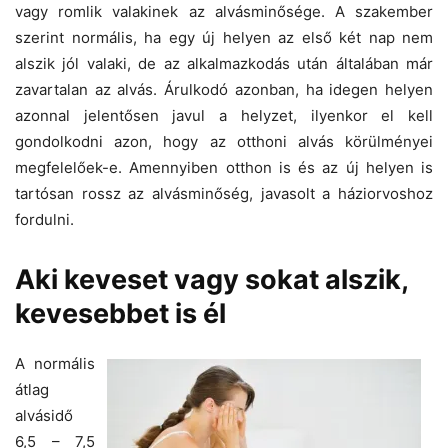
vagy romlik valakinek az alvásminősége. A szakember
szerint normális, ha egy új helyen az első két nap nem
alszik jól valaki, de az alkalmazkodás után általában már
zavartalan az alvás. Árulkodó azonban, ha idegen helyen
azonnal jelentősen javul a helyzet, ilyenkor el kell
gondolkodni azon, hogy az otthoni alvás körülményei
megfelelőek-e. Amennyiben otthon is és az új helyen is
tartósan rossz az alvásminőség, javasolt a háziorvoshoz
fordulni.
Aki keveset vagy sokat alszik,
kevesebbet is él
A normális
átlag
alvásidő
6,5 – 7,5