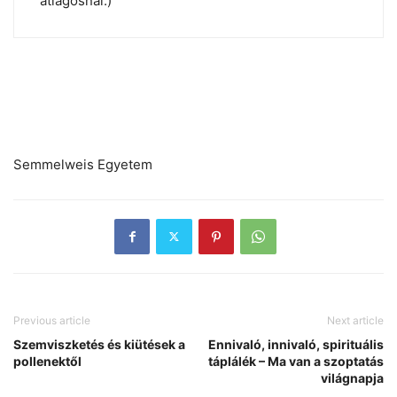
átlagosnál.)
Semmelweis Egyetem
Previous article
Next article
Szemviszketés és kiütések a
Ennivaló, innivaló, spirituális
pollenektől
táplálék – Ma van a szoptatás
világnapja