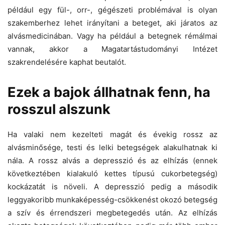
például egy fül-, orr-, gégészeti problémával is olyan
szakemberhez lehet irányítani a beteget, aki járatos az
alvásmedicinában. Vagy ha például a betegnek rémálmai
vannak, akkor a Magatartástudományi Intézet
szakrendelésére kaphat beutalót.
Ezek a bajok állhatnak fenn, ha
rosszul alszunk
Ha valaki nem kezelteti magát és évekig rossz az
alvásminősége, testi és lelki betegségek alakulhatnak ki
nála. A rossz alvás a depresszió és az elhízás (ennek
következtében kialakuló kettes típusú cukorbetegség)
kockázatát is növeli. A depresszió pedig a második
leggyakoribb munkaképesség-csökkenést okozó betegség
a szív és érrendszeri megbetegedés után. Az elhízás