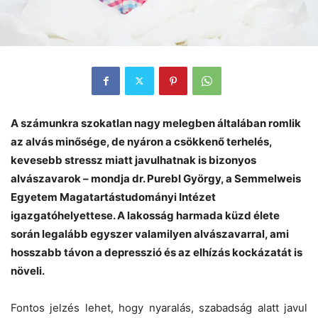
A számunkra szokatlan nagy melegben általában romlik
az alvás minősége, de nyáron a csökkenő terhelés,
kevesebb stressz miatt javulhatnak is bizonyos
alvászavarok – mondja dr. Purebl György, a Semmelweis
Egyetem Magatartástudományi Intézet
igazgatóhelyettese. A lakosság harmada küzd élete
során legalább egyszer valamilyen alvászavarral, ami
hosszabb távon a depresszió és az elhízás kockázatát is
növeli.
Fontos jelzés lehet, hogy nyaralás, szabadság alatt javul