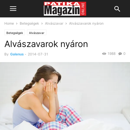
Home
Betegségek
Alvászavar
Alvászavarok nyáron
Betegségek
Alvászavar
Alvászavarok nyáron
1988
0
By
Galenus
-
2014-07-31