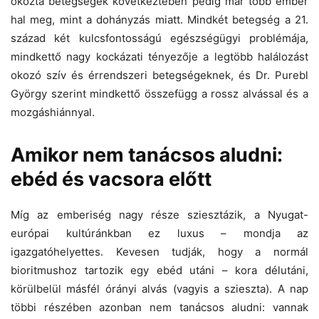
okozta betegségek következtében pedig már több ember
hal meg, mint a dohányzás miatt. Mindkét betegség a 21.
század két kulcsfontosságú egészségügyi problémája,
mindkettő nagy kockázati tényezője a legtöbb halálozást
okozó szív és érrendszeri betegségeknek, és Dr. Purebl
György szerint mindkettő összefügg a rossz alvással és a
mozgáshiánnyal.
Amikor nem tanácsos aludni:
ebéd és vacsora előtt
Míg az emberiség nagy része sziesztázik, a Nyugat-
európai kultúránkban ez luxus – mondja az
igazgatóhelyettes. Kevesen tudják, hogy a normál
bioritmushoz tartozik egy ebéd utáni – kora délutáni,
körülbelül másfél órányi alvás (vagyis a szieszta). A nap
többi részében azonban nem tanácsos aludni: vannak