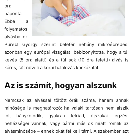
óra
naponta.
Ebbe a
folyamatos
alvásba dr.
Purebl György szerint belefér néhány mikroébredés,
azonban egy európai vizsgálat bebizonyította, hogy a túl
kevés (5 óra alatti) és a túl sok (10 óra feletti) alvás is
káros, sőt növeli a korai halálozás kockázatát.
Az is számít, hogyan alszunk
Nemcsak az alvással töltött órák száma, hanem annak
minősége is meghatározó: ha valaki tartósan nem alszik
jól, hánykolódik, gyakran felriad, éjszakai légzési
nehézségei vannak, vagy bármi más ok miatt romlik az
alvásminősége – ennek okát fel kell tárni. A szakember azt