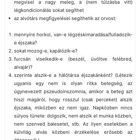
megvisel a nagy meleg, a (nem túlzásba vitt)
légkondicionálás sokat segíthet
az alvótárs megfigyelései segíthetik az orvost:
mennyire horkol, van-e légzéskimaradása/fulladozik-
e éjszaka?
sokat mozog-e, kapálózik-e?
furcsán viselkedik-e (beszél, üvöltve felébred,
alvajár)?
szerinte alszik-e a hálótársa éjszakánként? (Létezik
ugyanis egy nem is olyan ritka betegség, az
úgynevezett pszeudoinszomnia, amikor a beteg azt
hiszi magáról, hogy rosszul (csak perceket) alszik
éjszaka, miközben ez nem igaz. Napközben nincs
súlyos tünete: dolgozik, nem alszik el munka közben,
nem szenved balesetet, stb. Az ilyen esetekben a
külvilág alvás közbeni érzékelése erősebb az