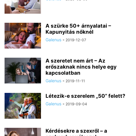
A szürke 50+ árnyalatai –
Kapunyitás nőknél
Galenus
-
2019-12-07
A szeretet nem árt – Az
erőszaknak nincs helye egy
kapcsolatban
Galenus
-
2019-11-11
Létezik-e szerelem „50” felett?
Galenus
-
2019-09-04
Kérdésekre a szexről – a