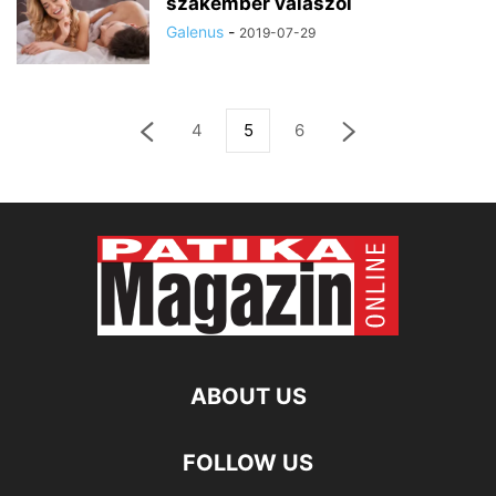
szakember válaszol
Galenus
-
2019-07-29
4
5
6
ABOUT US
FOLLOW US