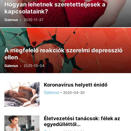
Hogyan lehetnek szeretetteljesek a
kapcsolataink?
Galenus
-
2025-11-27
A megfelelő reakciók szerelmi depresszió
ellen
Galenus
-
2025-10-04
Koronavírus helyett énidő
Galenus
-
2020-04-30
Életvezetési tanácsok: félek az
egyedülléttől…