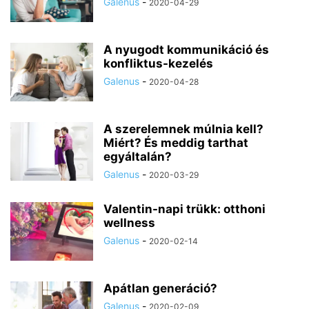
Galenus
-
2020-04-29
A nyugodt kommunikáció és
konfliktus-kezelés
Galenus
-
2020-04-28
A szerelemnek múlnia kell?
Miért? És meddig tarthat
egyáltalán?
Galenus
-
2020-03-29
Valentin-napi trükk: otthoni
wellness
Galenus
-
2020-02-14
Apátlan generáció?
Galenus
-
2020-02-09