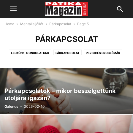
Home
Mentális jóllét
Párkapcsolat
Page 5
PÁRKAPCSOLAT
LELKÜNK, GONDOLATUNK
PÁRKAPCSOLAT
PSZICHÉS PROBLÉMÁK
SZEXUALITÁS
Párkapcsolatok – mikor beszélgettünk
utoljára igazán?
Galenus
-
2026-02-10