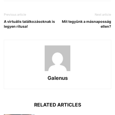
Previous article
Next article
A virtuális találkozásoknak is
Mit tegyünk a másnaposság
legyen rítusa!
ellen?
Galenus
RELATED ARTICLES