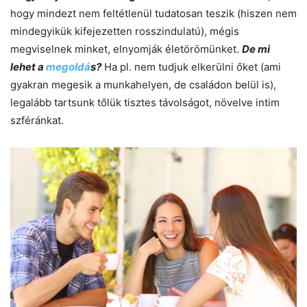
hogy mindezt nem feltétlenül tudatosan teszik (hiszen nem
mindegyikük kifejezetten rosszindulatú), mégis
megviselnek minket, elnyomják életörömünket.
De mi
lehet a
megoldá
s?
Ha pl. nem tudjuk elkerülni őket (ami
gyakran megesik a munkahelyen, de családon belül is),
legalább tartsunk tőlük tisztes távolságot, növelve intim
szféránkat.