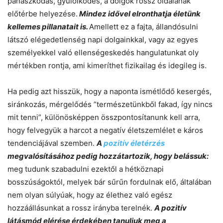
panaszkodás, gyűlölködés, a dolgok rossz oldalának
előtérbe helyezése.
Mindez idővel elronthatja életünk
kellemes pillanatait is.
Amellett ez a fajta, állandósulni
látszó elégedetlenség napi dolgainkkal, vagy az egyes
személyekkel való ellenségeskedés hangulatunkat oly
mértékben rontja, ami kimeríthet fizikailag és idegileg is.
Ha pedig azt hisszük, hogy a naponta ismétlődő kesergés,
siránkozás, mérgelődés ”természetünkből fakad, így nincs
mit tenni”, különösképpen összpontosítanunk kell arra,
hogy felvegyük a harcot a negatív életszemlélet e káros
tendenciájával szemben.
A
pozitív életérzés
megvalósításához pedig hozzátartozik, hogy belássuk:
meg tudunk szabadulni ezektől a hétköznapi
bosszúságoktól, melyek bár sűrűn fordulnak elő, általában
nem olyan súlyúak, hogy az élethez való egész
hozzáállásunkat a rossz irányba terelnék.
A pozitív
látásmód elérése érdekében tanuljuk meg a