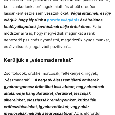
bosszankodunk apróságok miatt, és ebből eredően
lassanként észre sem vesszük őket.
Végül eltűnnek, és így
elérjük, hogy léptünk a
pozitív világlátás
és általános
kedélyállapotunk javításának célja érdekében.
Ez jó
módszer arra is, hogy megvédjük magunkat a ránk
nehezedő pszichés nyomástól, megőrizzük nyugalmunkat,
és átváltsunk „negatívból pozitívba”…
Kerüljük a „vészmadarakat”
Zsörtölődők, örökké morcosak, féltékenyek, irigyek,
„vészmadarak”…
A negatív életszemléletű emberek
gyakran gonosz örömüket lelik abban, hogy elrontsák
általános jó hangulatunkat, derűnket, leszólják
sikereinket, eloszlassák reményeinket, kritizálják
erőfeszítéseinket, igyekezetünket, vagy akár
megjósolják nekünk a legrosszabbat.
Az is előfordul,