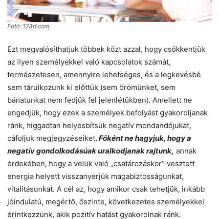
Fotó: 123rf.com
Ezt megvalósíthatjuk többek közt azzal, hogy csökkentjük
az ilyen személyekkel való kapcsolatok számát,
természetesen, amennyire lehetséges, és a legkevésbé
sem tárulkozunk ki előttük (sem örömünket, sem
bánatunkat nem fedjük fel jelenlétükben). Amellett ne
engedjük, hogy ezek a személyek befolyást gyakoroljanak
ránk, higgadtan helyesbítsük negatív mondandójukat,
cáfoljuk megjegyzéseiket.
Főként ne hagyjuk, hogy a
negatív gondolkodásúak uralkodjanak rajtunk,
annak
érdekében, hogy a velük való „csatározáskor” vesztett
energia helyett visszanyerjük magabiztosságunkat,
vitalitásunkat. A cél az, hogy amikor csak tehetjük, inkább
jóindulatú, megértő, őszinte, következetes személyekkel
érintkezzünk, akik pozitív hatást gyakorolnak ránk.