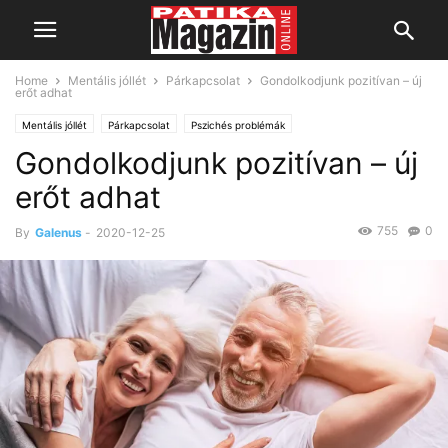
Home
Mentális jóllét
Párkapcsolat
Gondolkodjunk pozitívan – új
erőt adhat
Mentális jóllét
Párkapcsolat
Pszichés problémák
Gondolkodjunk pozitívan – új
erőt adhat
755
0
By
Galenus
-
2020-12-25