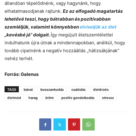
állandóan tépelődnénk, vagy hagynánk, hogy
elhatalmasodjanak rajtunk.
Ez az elfogadó magatartás
lehetővé teszi, hogy bátrabban és pozitívabban
szemléljük, valamint könnyebben
elviseljük az élet
„kevésbé jó” dolgait.
Így megújult életszemlélettel
indulhatunk újra útnak a mindennapokban, anélkül, hogy
tovább cipelnénk a negatív hozzáállás „hátizsákjának”
nehéz terhét.
Forrás: Galenus
TAGS
bánat
bosszankodás
csalódás
életérzés
életmód
harag
öröm
pozitív gondolkodás
stressz