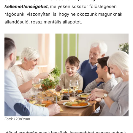
kellemetlenségeket,
melyeken sokszor fölöslegesen
rágódunk, viszonyítani is, hogy ne okozzunk magunknak
állandósuló, rossz mentális állapotot.
Fotó: 123rf.com
Idővel eredményesek leszünk: kevesebbet panaszkodunk,