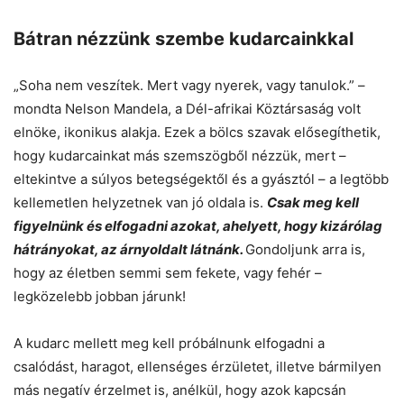
Bátran nézzünk szembe kudarcainkkal
„Soha nem veszítek. Mert vagy nyerek, vagy tanulok.” –
mondta Nelson Mandela, a Dél-afrikai Köztársaság volt
elnöke, ikonikus alakja. Ezek a bölcs szavak elősegíthetik,
hogy kudarcainkat más szemszögből nézzük, mert –
eltekintve a súlyos betegségektől és a gyásztól – a legtöbb
kellemetlen helyzetnek van jó oldala is.
Csak meg kell
figyelnünk és elfogadni azokat, ahelyett, hogy kizárólag
hátrányokat, az árnyoldalt látnánk.
Gondoljunk arra is,
hogy az életben semmi sem fekete, vagy fehér –
legközelebb jobban járunk!
A kudarc mellett meg kell próbálnunk elfogadni a
csalódást, haragot, ellenséges érzületet, illetve bármilyen
más negatív érzelmet is, anélkül, hogy azok kapcsán