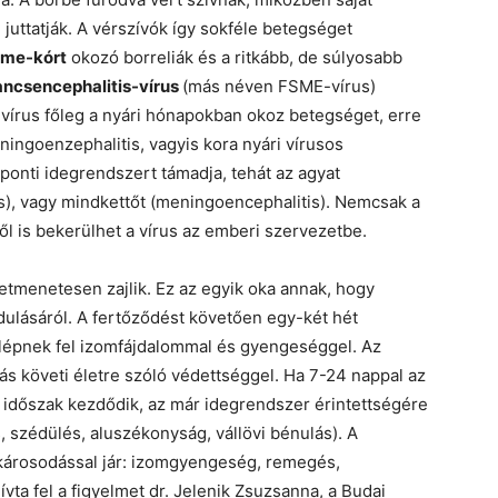
uttatják. A vérszívók így sokféle betegséget
yme-kórt
okozó borreliák és a ritkább, de súlyosabb
ancsencephalitis-vírus
(más néven FSME-vírus)
-vírus főleg a nyári hónapokban okoz betegséget, erre
ngoenzephalitis, vagyis kora nyári vírusos
zponti idegrendszert támadja, tehát az agyat
is), vagy mindkettőt (meningoencephalitis). Nemcsak a
l is bekerülhet a vírus az emberi szervezetbe.
tmenetesen zajlik. Ez az egyik oka annak, hogy
ulásáról. A fertőződést követően egy-két hét
 lépnek fel izomfájdalommal és gyengeséggel. Az
s követi életre szóló védettséggel. Ha 7-24 nappal az
 időszak kezdődik, az már idegrendszer érintettségére
s, szédülés, aluszékonyság, vállövi bénulás). A
 károsodással jár: izomgyengeség, remegés,
ívta fel a figyelmet dr. Jelenik Zsuzsanna, a Budai