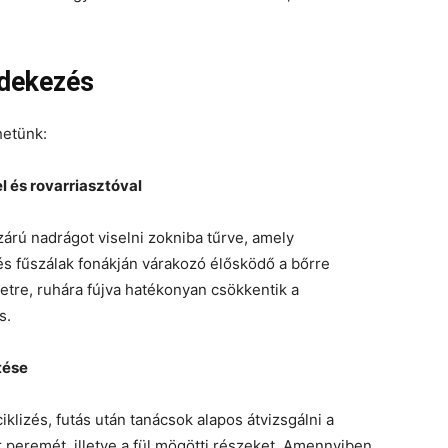
édekezés
hetünk:
l és rovarriasztóval
árú nadrágot viselni zokniba tűrve, amely
s fűszálak fonákján várakozó élősködő a bőrre
letre, ruhára fújva hatékonyan csökkentik a
s.
tése
iklizés, futás után tanácsok alapos átvizsgálni a
őr peremét, illetve a fül mögötti részeket. Amennyiben