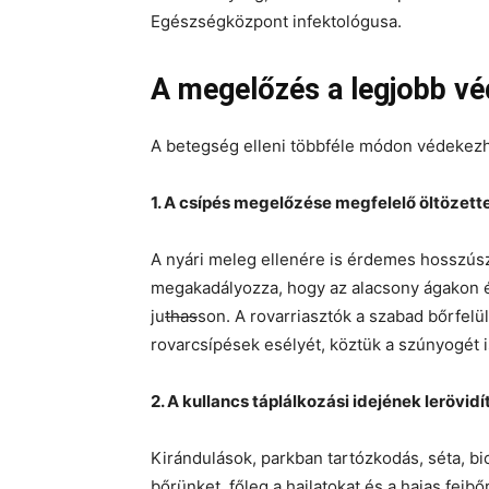
Egészségközpont infektológusa.
A megelőzés a legjobb v
A betegség elleni többféle módon védekez
1. A csípés megelőzése megfelelő öltözette
A nyári meleg ellenére is érdemes hosszúsz
megakadályozza, hogy az alacsony ágakon é
ju
thas
son. A rovarriasztók a szabad bőrfelü
rovarcsípések esélyét, köztük a szúnyogét i
2. A kullancs táplálkozási idejének lerövidí
Kirándulások, parkban tartózkodás, séta, bic
bőrünket, főleg a hajlatokat és a hajas fejb