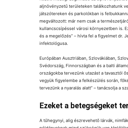
aljnövényzetű területeken találkozhatunk v
játszótereken és parkolókban is felbukkann
megváltozott: már nem csak a természetjár
kullancscsípéssel városi környezetben is. 
és a megelőzés” – hívta fel a figyelmet dr.
infektológusa.
Európában Ausztriában, Szlovákiában, Szl
Svédország, Finnországban és a balti áll
országokba tervezünk utazást a tavasztól 
vegyük figyelembe a felkészülés során, főké
tervezünk a nyaralás alatt” – tanácsolja a s
Ezeket a betegségeket ter
A tűhegynyi, alig észrevehető lárvák, nimfák
példányoknak mind szükségük van táplálékra