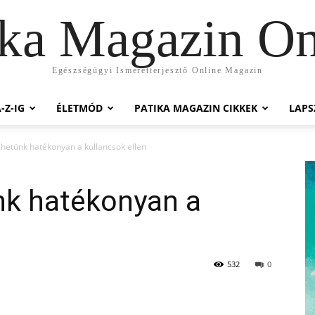
ika Magazin On
Egészségügyi Ismeretterjesztő Online Magazin
-Z-IG
ÉLETMÓD
PATIKA MAGAZIN CIKKEK
LAP
hetünk hatékonyan a kullancsok ellen
nk hatékonyan a
532
0