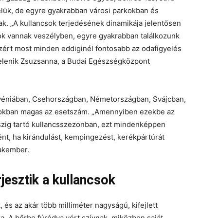
elük, de egyre gyakrabban városi parkokban és
ak. „A kullancsok terjedésének dinamikája jelentősen
ók vannak veszélyben, egyre gyakrabban találkozunk
Ezért most minden eddiginél fontosabb az odafigyelés
 Jelenik Zsuzsanna, a Budai Egészségközpont
ovéniában, Csehországban, Németországban, Svájcban,
amokban magas az esetszám. „Amennyiben ezekbe az
őszig tartó kullancsszezonban, ezt mindenképpen
nt, ha kirándulást, kempingezést, kerékpártúrát
zakember.
jesztik a kullancsok
, és az akár több milliméter nagyságú, kifejlett
. A bőrbe fúródva vért szívnak, miközben saját