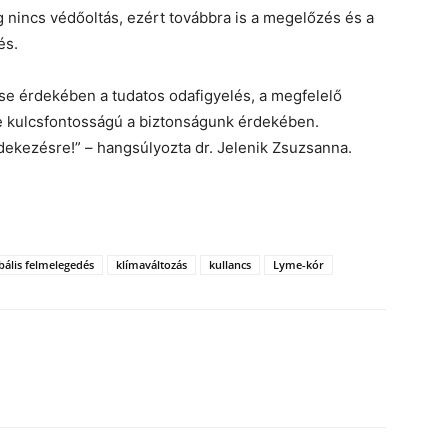
g nincs védőoltás, ezért továbbra is a megelőzés és a
és.
e érdekében a tudatos odafigyelés, a megfelelő
e kulcsfontosságú a biztonságunk érdekében.
dekezésre!” – hangsúlyozta dr. Jelenik Zsuzsanna.
bális felmelegedés
klímaváltozás
kullancs
Lyme-kór