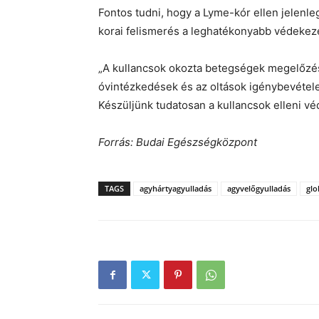
Fontos tudni, hogy a Lyme-kór ellen jelenle
korai felismerés a leghatékonyabb védekez
„A kullancsok okozta betegségek megelőzés
óvintézkedések és az oltások igénybevétel
Készüljünk tudatosan a kullancsok elleni vé
Forrás: Budai Egészségközpont
TAGS
agyhártyagyulladás
agyvelőgyulladás
glo