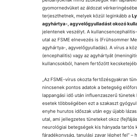
gyomornedvüket az áldozat vérkeringésébe j
terjeszthetnek, melyek közül leginkább a
L
agyhártya-, agyvelőgyulladást okozó kull
jelentenek veszélyt. A kullancsencephalitis
utal az FSME elnevezés is (Frühsommer Meni
agyhártya-, agyvelőgyulladás). A vírus a kö
(encephalitis) vagy az agyhártyát (meningit
kullancsokból, hanem fertőzött kecsketejébő
„Az
FSME-vírus okozta fertőzésgyakran tüne
nincsenek pontos adatok a betegség előford
lappangási idő után influenzaszerű tünetek
esetek többségében ezt a szakaszt gyógyulá
enyhe hurutos időszak után egy újabb lázas
utal, ami jellegzetes tüneteket okoz (fejfájá
neurológiai betegségek kis hányada tartós
fáradékonyság, tanulási zavar léphet fel” – h