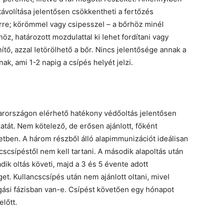
távolítása jelentősen csökkentheti a fertőzés
re; körömmel vagy csipesszel – a bőrhöz minél
z, határozott mozdulattal ki lehet fordítani vagy
nítő, azzal letörölhető a bőr. Nincs jelentősége annak a
nak, ami 1-2 napig a csípés helyét jelzi.
rországon elérhető hatékony védőoltás jelentősen
át. Nem kötelező, de erősen ajánlott, főként
etben. A három részből álló alapimmunizációt ideálisan
cscsípéstől nem kell tartani. A második alapoltás után
dik oltás követi, majd a 3 és 5 évente adott
et. Kullancscsípés után nem ajánlott oltani, mivel
gási fázisban van-e. Csípést követően egy hónapot
előtt.