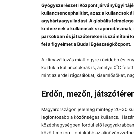
Gyógyszerészeti Központ járványügyi tájék
kullancsencephalitist, azaz a kullancsok ál
agyhártyagyulladást. A globális felmeleg
kedveznek a kullancsok szaporodásának, 
parkokban és játszótereken is számítani ke
fel a figyelmet a Budai Egészségközpont.
A klímaváltozás miatt egyre rövidebb és e
köztük a kullancsoknak is, amelye 0˚C felett
mint az erdei rágcsálókat, kisemlősöket, n
Erdőn, mezőn, játszótére
Magyarországon jelenleg mintegy 20-30 kul
legfontosabb a közönséges kullancs. Hazá
középhegységben fordul elő leggyakrabban 
között mozog. Leginkább az aljnövényzetben