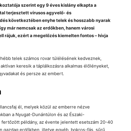
oztatója szerint egy 9 éves kislány elkapta a
tal terjesztett vírusos agyvelő- és
edés következtében enyhe telek és hosszabb nyarak
így már nemcsak az erdőkben, hanem városi
ll rájuk, ezért a megelőzés kiemelten fontos – hívja
nyhébb telek számos rovar túlélésének kedveznek,
 aktívan keresik a táplálkozásra alkalmas élőlényeket,
agyvadakat és persze az embert.
n
lancsfaj él, melyek közül az emberre nézve
nkban a Nyugat-Dunántúlon és az Északi-
fertőzött példány, az évente jelentett esetszám 20-40
 gazdag erdőkben, illetve egyéb, bokros-fás, sűrű