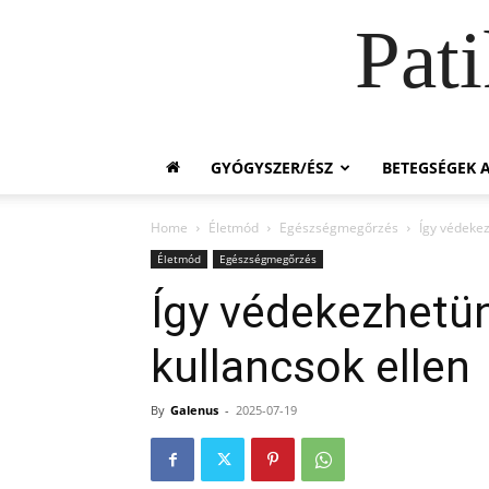
Pat
GYÓGYSZER/ÉSZ
BETEGSÉGEK A
Home
Életmód
Egészségmegőrzés
Így védekez
Életmód
Egészségmegőrzés
Így védekezhetü
kullancsok ellen
By
Galenus
-
2025-07-19