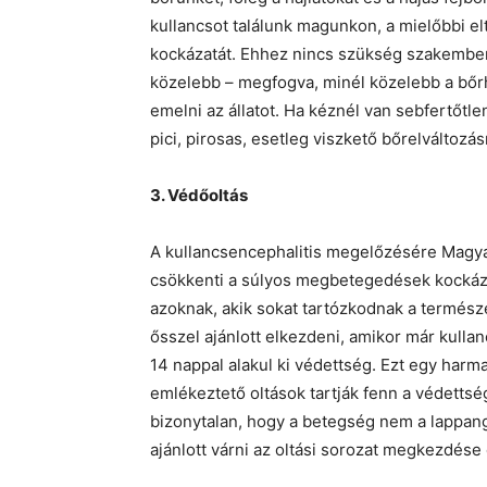
kullancsot találunk magunkon, a mielőbbi el
kockázatát. Ehhez nincs szükség szakember
közelebb – megfogva, minél közelebb a bőrhö
emelni az állatot. Ha kéznél van sebfertőtle
pici, pirosas, esetleg viszkető bőrelváltozás
3. Védőoltás
A kullancsencephalitis megelőzésére Magya
csökkenti a súlyos megbetegedések kockázat
azoknak, akik sokat tartózkodnak a termész
ősszel ajánlott elkezdeni, amikor már kullan
14 nappal alakul ki védettség. Ezt egy harma
emlékeztető oltások tartják fenn a védettség
bizonytalan, hogy a betegség nem a lappan
ajánlott várni az oltási sorozat megkezdése 