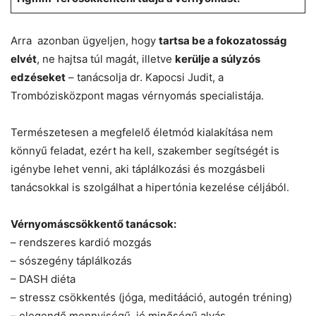
Arra azonban ügyeljen, hogy
tartsa be a fokozatosság
elvét
, ne hajtsa túl magát, illetve
kerülje a súlyzós
edzéseket
– tanácsolja dr. Kapocsi Judit, a
Trombózisközpont magas vérnyomás specialistája.
Természetesen a megfelelő életmód kialakítása nem
könnyű feladat, ezért ha kell, szakember segítségét is
igénybe lehet venni, aki táplálkozási és mozgásbeli
tanácsokkal is szolgálhat a hipertónia kezelése céljából.
Vérnyomáscsökkentő tanácsok:
– rendszeres kardió mozgás
– sószegény táplálkozás
– DASH diéta
– stressz csökkentés (jóga, meditááció, autogén tréning)
– elegendő mennyiségű, jó minőségű alvás