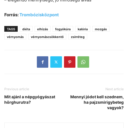
Forrás:
Trombózisközpont
TAGS
diéta
elhízás
fogyókúra
kalória
mozgás
vérnyomás
vérnyomáscsökkentő
zsírréteg
Previous article
Next article
Mit ajánl a népgyógyászat
Mennyi jódot kell szednem,
hörghurutra?
ha pajzsmirigybeteg
vagyok?