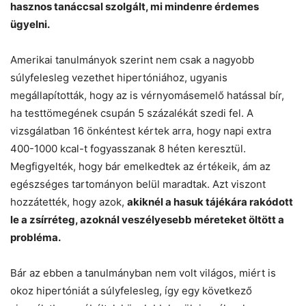
hasznos tanáccsal szolgált, mi mindenre érdemes
ügyelni.
Amerikai tanulmányok szerint nem csak a nagyobb
súlyfelesleg vezethet hipertóniához, ugyanis
megállapították, hogy az is vérnyomásemelő hatással bír,
ha testtömegének csupán 5 százalékát szedi fel. A
vizsgálatban 16 önkéntest kértek arra, hogy napi extra
400-1000 kcal-t fogyasszanak 8 héten keresztül.
Megfigyelték, hogy bár emelkedtek az értékeik, ám az
egészséges tartományon belül maradtak. Azt viszont
hozzátették, hogy azok,
akiknél a hasuk tájékára rakódott
le a zsírréteg, azoknál veszélyesebb méreteket öltött a
probléma.
Bár az ebben a tanulmányban nem volt világos, miért is
okoz hipertóniát a súlyfelesleg, így egy következő