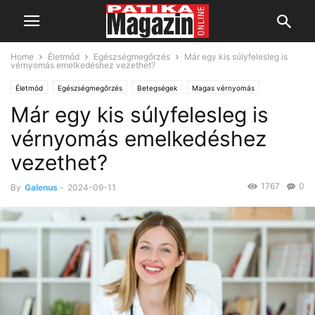
Home
Életmód
Egészségmegőrzés
Már egy kis súlyfelesleg is
vérnyomás emelkedéshez vezethet?
Életmód
Egészségmegőrzés
Betegségek
Magas vérnyomás
Már egy kis súlyfelesleg is
Szív- és érrendszeri megbetegedések
Táplálkozás
vérnyomás emelkedéshez
vezethet?
1767
0
By
Galenus
-
2024-09-11