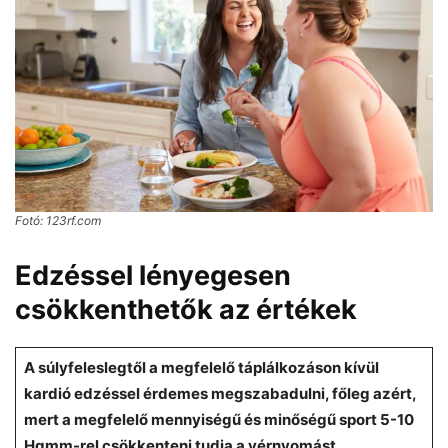
Fotó: 123rf.com
Edzéssel lényegesen
csökkenthetők az értékek
A súlyfeleslegtől a megfelelő táplálkozáson kívül
kardió edzéssel érdemes megszabadulni, főleg azért,
mert a megfelelő mennyiségű és minőségű sport 5-10
Hgmm-rel csökkenteni tudja a vérnyomást.